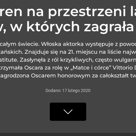
en na przestrzeni l
w, w których zagrała
a całym świecie. Włoska aktorka występuje z pow
ańskich. Znajduje się na 21. miejscu na liście n
itute. Zasłynęła z ról krzykliwych, często wulga
zymała Oscara za rolę w „Matce i córce” Vittorio 
nagrodzona Oscarem honorowym za całokształt tw
Dodano:
17
lutego
2020