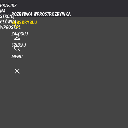
PRZEJDŹ
NA
ROZRYWKA WPROST
STRONĘ
GŁÓWNĄ
SUBSKRYBUJ
WPROST.PL
ZALOGUJ
SZUKAJ
MENU