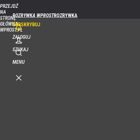
PRZEJDŹ
NA
ROZRYWKA WPROST
STRONĘ
GŁÓWNĄ
SUBSKRYBUJ
WPROST.PL
ZALOGUJ
SZUKAJ
MENU