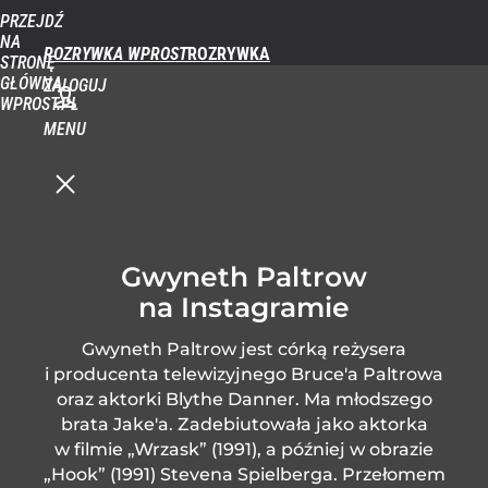
PRZEJDŹ
NA
ROZRYWKA WPROST
STRONĘ
GŁÓWNĄ
ZALOGUJ
WPROST.PL
MENU
Gwyneth Paltrow
na Instagramie
Gwyneth Paltrow jest córką reżysera
i producenta telewizyjnego Bruce'a Paltrowa
oraz aktorki Blythe Danner. Ma młodszego
brata Jake'a. Zadebiutowała jako aktorka
w filmie „Wrzask” (1991), a później w obrazie
„Hook” (1991) Stevena Spielberga. Przełomem