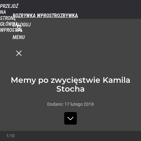
PRZEJDŹ
NA
ROZRYWKA WPROST
STRONĘ
GŁÓWNĄ
ZALOGUJ
WPROST.PL
MENU
Memy po zwycięstwie Kamila
Stocha
Dodano:
17
lutego
2018