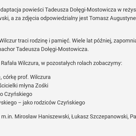
adaptacja powieści Tadeusza Dołęgi-Mostowicza w reżys
ski, a za zdjęcia odpowiedzialny jest Tomasz Augustyne
ilczur traci rodzinę i pamięć. Wiele lat później, zapomni
nachor Tadeusza Dołęgi-Mostowicza.
a Rafała Wilczura, w pozostałych rolach zobaczymy:
 córkę prof. Wilczura
cicielki młyna Zośki
go Czyńskiego
wskiego – jako rodziców Czyńskiego
ż m.in. Mirosław Haniszewski, Łukasz Szczepanowski, 