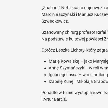
„Znachor” Netfliksa to najnowsza 
Marcin Baczyński i Mariusz Kuczew
Szwedkowicz.
Szanowany chirurg profesor Rafał W
Na podstawie kultowej powieści Z
Oprócz Leszka Lichoty, który zagr
Marię Kowalską – jako Marysię,
Annę Szymańczyk – w roli właś
Ignacego Lissa – w roli hrabie
Izabelę Kunę i Mikołaja Grabo
Ponadto w filmie wystąpią równie
i Artur Barciś.