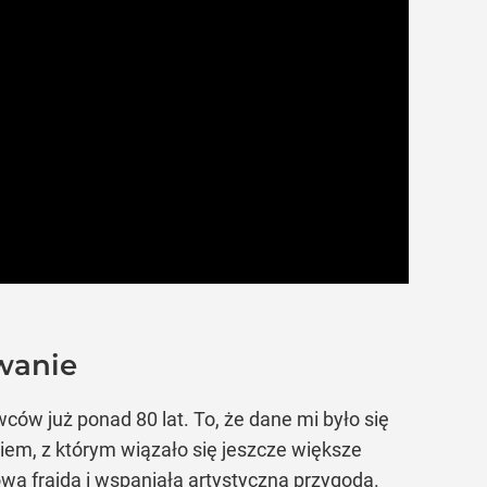
zwanie
ców już ponad 80 lat. To, że dane mi było się
iem, z którym wiązało się jeszcze większe
ą frajdą i wspaniałą artystyczną przygodą.