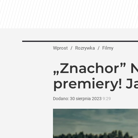
Wprost
/
Rozrywka
/
Filmy
„Znachor” N
premiery! J
Dodano:
30
sierpnia
2023
9:29