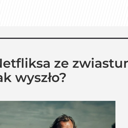
etfliksa ze zwiastu
ak wyszło?