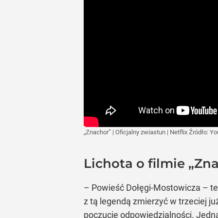
„Znachor” | Oficjalny zwiastun | Netflix
Źródło:
Yo
Lichota o filmie „Z
– Powieść Dołęgi-Mostowicza – ten 
z tą legendą zmierzyć w trzeciej 
poczucie odpowiedzialności. Jedn