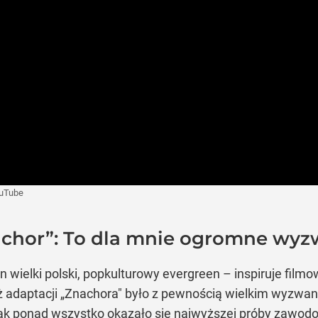
uTube
nachor”: To dla mnie ogromne wy
wielki polski, popkulturowy evergreen – inspiruje filmow
już adaptacji „Znachora" było z pewnością wielkim wyzwan
ak ponad wszystko okazało się najwyższej próby zawodow