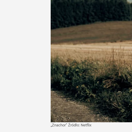
„Znachor”
Źródło:
Netflix