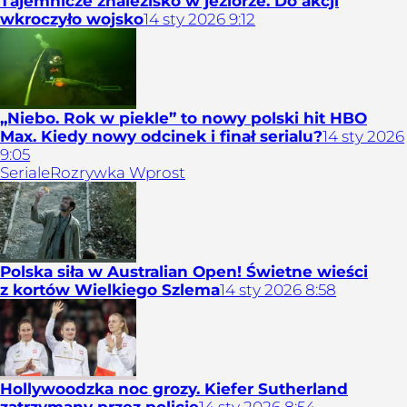
Tajemnicze znalezisko w jeziorze. Do akcji
wkroczyło wojsko
14
sty
2026
9:12
„Niebo. Rok w piekle” to nowy polski hit HBO
Max. Kiedy nowy odcinek i finał serialu?
14
sty
2026
9:05
Seriale
Rozrywka Wprost
Polska siła w Australian Open! Świetne wieści
z kortów Wielkiego Szlema
14
sty
2026
8:58
Hollywoodzka noc grozy. Kiefer Sutherland