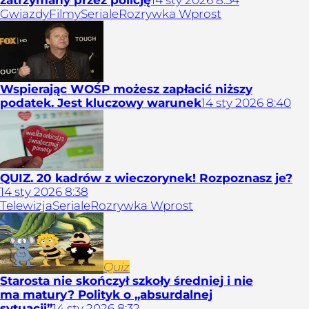
zatrzymany przez policję
14
sty
2026
8:54
Gwiazdy
Filmy
Seriale
Rozrywka Wprost
Wspierając WOŚP możesz zapłacić niższy
podatek. Jest kluczowy warunek
14
sty
2026
8:40
QUIZ. 20 kadrów z wieczorynek! Rozpoznasz je?
14
sty
2026
8:38
Telewizja
Seriale
Rozrywka Wprost
Quiz
Starosta nie skończył szkoły średniej i nie
ma matury? Polityk o „absurdalnej
sytuacji”
14
sty
2026
8:32