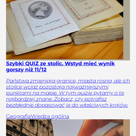
Szybki QUIZ ze stolic. Wstyd mieć wynik
gorszy niż 11/12
Państwa zmieniają granice, miasta rosną, ale ich
stolice wciąż pozostają najważniejszymi
punktami na mapie. W tym quizie pytamy o te
najbardziej znane. Zobacz, czy potrafisz
bezbłędnie dopasować je do właściwych krajów.
Geografia
Wiedza ogólna