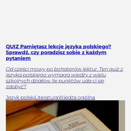
QUIZ Pamiętasz lekcje języka polskiego?
Sprawdź, czy poradzisz sobie z każdym
pytaniem
Od części mowy po bohaterów lektur. Ten quiz z
języka polskiego wymaga wiedzy z wielu
szkolnych działów. Ile punktów uda ci się
zdobyć?
Język polski
Literatura
Wiedza ogólna