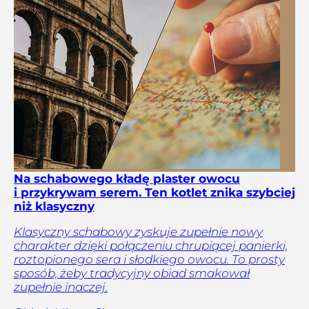
Na schabowego kładę plaster owocu
i przykrywam serem. Ten kotlet znika szybciej
niż klasyczny
Klasyczny schabowy zyskuje zupełnie nowy
charakter dzięki połączeniu chrupiącej panierki,
roztopionego sera i słodkiego owocu. To prosty
sposób, żeby tradycyjny obiad smakował
zupełnie inaczej.