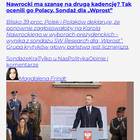
Nawrocki ma szansę na drugą kadencję? Tak
ocenili go Polacy. Sondaż dla „Wprost”
Blisko 39 proc. Polek i Polaków deklaruje, że
ponownie zagłosowałoby na Karola
Nawrockiego w wyborach prezydenckich –
wynika z sondażu SW Research dla „Wprost”.
Grupa krytyków głowy państwa jest liczniejsza.
Sondaże
Kraj
Tylko u Nas
Polityka
Opinie i
komentarze
Magdalena
Frindt