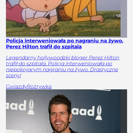
Policja interweniowała po nagraniu na żywo.
Perez Hilton trafił do szpitala
Legendarny hollywoodzki bloger Perez Hilton
trafił do szpitala. Policja interweniowała po
niepokojącym nagraniu na żywo. Drastyczne
sceny!
Gwiazdy
Rozrywka