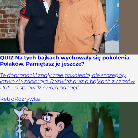
QUIZ Na tych bajkach wychowały się pokolenia
Polaków. Pamiętasz je jeszcze?
Te dobranocki znały całe pokolenia, ale szczegóły
łatwo się zacierają. Rozwiąż quiz o bajkach z czasów
PRL-u i sprawdź swoją pamięć.
Retro
Rozrywka