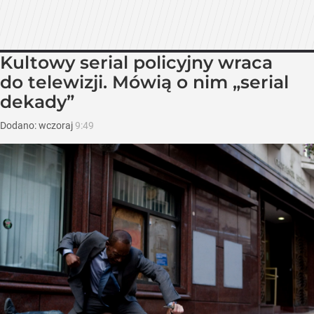
Kultowy serial policyjny wraca
do telewizji. Mówią o nim „serial
dekady”
Dodano:
wczoraj
9:49