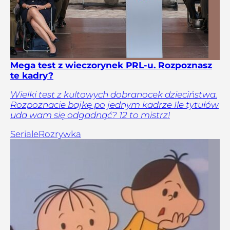
Mega test z wieczorynek PRL-u. Rozpoznasz
te kadry?
Wielki test z kultowych dobranocek dzieciństwa.
Rozpoznacie bajkę po jednym kadrze Ile tytułów
uda wam się odgadnąć? 12 to mistrz!
Seriale
Rozrywka