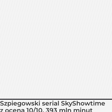
Szpiegowski serial SkyShowtime
z oceną 10/10. 393 mln minut