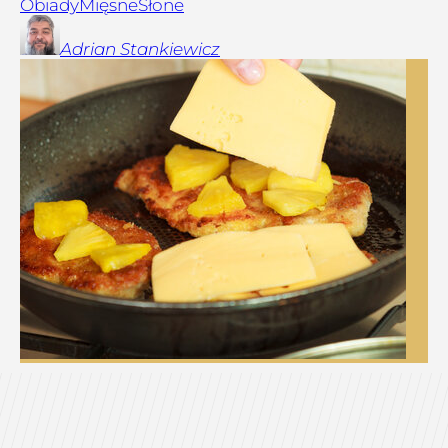
Obiady
Mięsne
Słone
Adrian
Stankiewicz