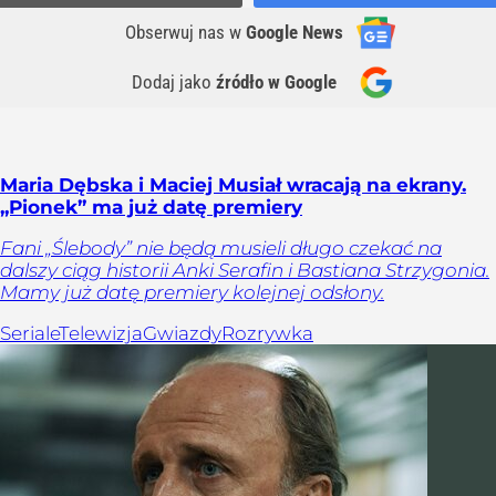
Obserwuj nas
w
Google News
Dodaj jako
źródło w Google
Maria Dębska i Maciej Musiał wracają na ekrany.
„Pionek” ma już datę premiery
Fani „Ślebody” nie będą musieli długo czekać na
dalszy ciąg historii Anki Serafin i Bastiana Strzygonia.
Mamy już datę premiery kolejnej odsłony.
Seriale
Telewizja
Gwiazdy
Rozrywka