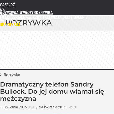
PRZEJDŹ
NA
ROZRYWKA WPROST
STRONĘ
FILMY
SERIALE
GWIAZDY
TELEWIZJA
QUIZY
GALERIE
GŁÓWNĄ
ROZRYWKA
WPROST.PL
UBSKRYBUJ
ZALOGUJ
MENU
Rozrywka
Dramatyczny telefon Sandry
Bullock. Do jej domu włamał się
mężczyzna
11
kwietnia
2015
8:51
/
24
kwietnia
2015
14:10