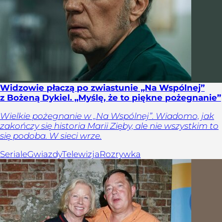
Widzowie płaczą po zwiastunie „Na Wspólnej”
z Bożeną Dykiel. „Myślę, że to piękne pożegnanie”
Wielkie pożegnanie w „Na Wspólnej”. Wiadomo, jak
zakończy się historia Marii Zięby, ale nie wszystkim to
się podoba. W sieci wrze.
Seriale
Gwiazdy
Telewizja
Rozrywka