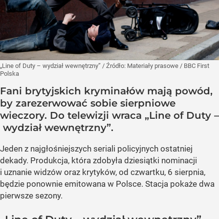
„Line of Duty – wydział wewnętrzny”
/ Źródło:
Materiały prasowe
/
BBC First
Polska
Fani brytyjskich kryminałów mają powód,
by zarezerwować sobie sierpniowe
wieczory. Do telewizji wraca „Line of Duty –
wydział wewnętrzny”.
Jeden z najgłośniejszych seriali policyjnych ostatniej
dekady. Produkcja, która zdobyła dziesiątki nominacji
i uznanie widzów oraz krytyków, od czwartku, 6 sierpnia,
będzie ponownie emitowana w Polsce. Stacja pokaże dwa
pierwsze sezony.