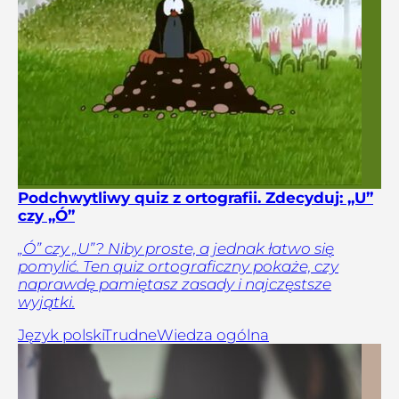
Podchwytliwy quiz z ortografii. Zdecyduj: „U”
czy „Ó”
„Ó” czy „U”? Niby proste, a jednak łatwo się
pomylić. Ten quiz ortograficzny pokaże, czy
naprawdę pamiętasz zasady i najczęstsze
wyjątki.
Język polski
Trudne
Wiedza ogólna