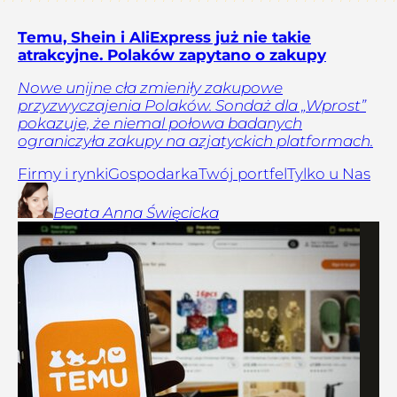
Temu, Shein i AliExpress już nie takie
atrakcyjne. Polaków zapytano o zakupy
Nowe unijne cła zmieniły zakupowe
przyzwyczajenia Polaków. Sondaż dla „Wprost”
pokazuje, że niemal połowa badanych
ograniczyła zakupy na azjatyckich platformach.
Firmy i rynki
Gospodarka
Twój portfel
Tylko u Nas
Beata Anna
Święcicka