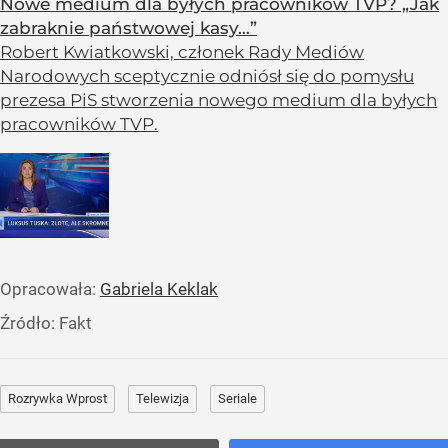
Nowe medium dla byłych pracowników TVP? „Jak
zabraknie państwowej kasy…”
Robert Kwiatkowski, członek Rady Mediów
Narodowych sceptycznie odniósł się do pomysłu
prezesa PiS stworzenia nowego medium dla byłych
pracowników TVP.
Opracowała:
Gabriela Keklak
Źródło:
Fakt
Rozrywka Wprost
Telewizja
Seriale