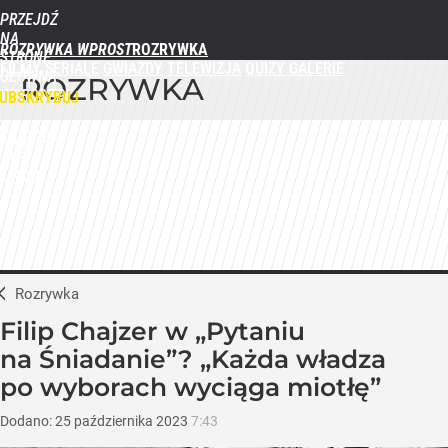
PRZEJDŹ
NA
ROZRYWKA WPROST
STRONĘ
FILMY
SERIALE
GWIAZDY
TELEWIZJA
QUIZY
GALERIE
GŁÓWNĄ
ROZRYWKA
WPROST.PL
UBSKRYBUJ
ZALOGUJ
MENU
Rozrywka
Filip Chajzer w „Pytaniu
na Śniadanie”? „Każda władza
po wyborach wyciąga miotłę”
Dodano:
25
października
2023
7:43