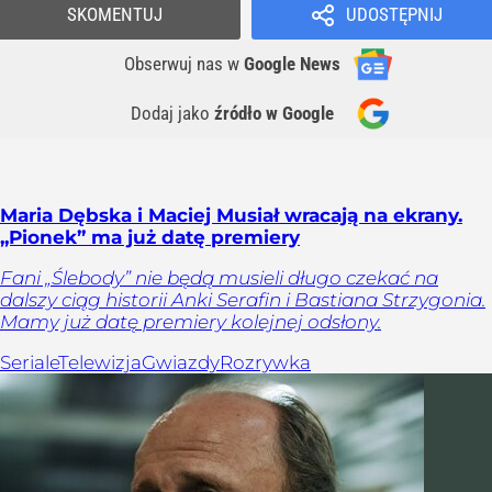
SKOMENTUJ
UDOSTĘPNIJ
Obserwuj nas
w
Google News
Dodaj jako
źródło w Google
Maria Dębska i Maciej Musiał wracają na ekrany.
„Pionek” ma już datę premiery
Fani „Ślebody” nie będą musieli długo czekać na
dalszy ciąg historii Anki Serafin i Bastiana Strzygonia.
Mamy już datę premiery kolejnej odsłony.
Seriale
Telewizja
Gwiazdy
Rozrywka