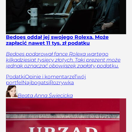
Bedoes oddał jej swojego Rolexa. Może
zapłacić nawet 11 tys. zł podatku
Bedoes podarował fance Rolexa wartego
kilkadziesiąt tysięcy złotych. Taki prezent może
jednak oznaczać obowiązek zapłaty podatku.
Podatki
Opinie i komentarze
Twój
portfel
Najbogatsi
Rozrywka
Beata Anna
Święcicka