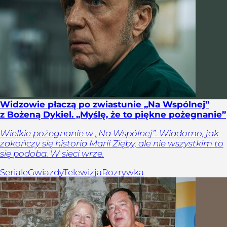
Widzowie płaczą po zwiastunie „Na Wspólnej”
z Bożeną Dykiel. „Myślę, że to piękne pożegnanie”
Wielkie pożegnanie w „Na Wspólnej”. Wiadomo, jak
zakończy się historia Marii Zięby, ale nie wszystkim to
się podoba. W sieci wrze.
Seriale
Gwiazdy
Telewizja
Rozrywka