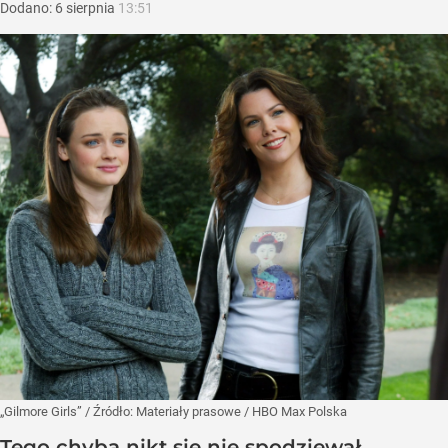
Dodano:
6
sierpnia
13:51
„Gilmore Girls”
/ Źródło:
Materiały prasowe
/
HBO Max Polska
Tego chyba nikt się nie spodziewał.