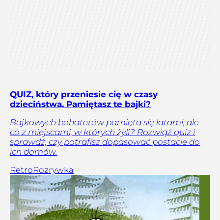
QUIZ, który przeniesie cię w czasy
dzieciństwa. Pamiętasz te bajki?
Bajkowych bohaterów pamięta się latami, ale
co z miejscami, w których żyli? Rozwiąż quiz i
sprawdź, czy potrafisz dopasować postacie do
ich domów.
Retro
Rozrywka