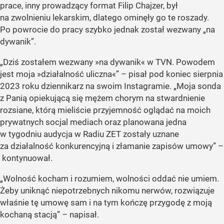
prace, inny prowadzący format Filip Chajzer, był
na zwolnieniu lekarskim, dlatego ominęły go te roszady.
Po powrocie do pracy szybko jednak został wezwany „na
dywanik”.
„Dziś zostałem wezwany »na dywanik« w TVN. Powodem
jest moja »działalność uliczna«” – pisał pod koniec sierpnia
2023 roku dziennikarz na swoim Instagramie. „Moja sonda
z Panią opiekującą się mężem chorym na stwardnienie
rozsiane, którą mieliście przyjemność oglądać na moich
prywatnych socjal mediach oraz planowana jedna
w tygodniu audycja w Radiu ZET zostały uznane
za działalność konkurencyjną i złamanie zapisów umowy” –
kontynuował.
„Wolność kocham i rozumiem, wolności oddać nie umiem.
Żeby uniknąć niepotrzebnych nikomu nerwów, rozwiązuje
właśnie tę umowę sam i na tym kończę przygodę z moją
kochaną stacją” – napisał.