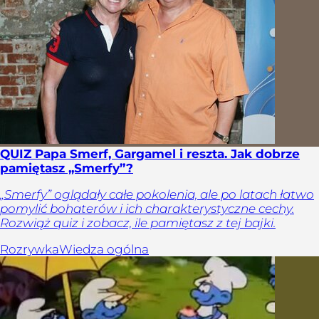
QUIZ Papa Smerf, Gargamel i reszta. Jak dobrze
pamiętasz „Smerfy”?
„Smerfy” oglądały całe pokolenia, ale po latach łatwo
pomylić bohaterów i ich charakterystyczne cechy.
Rozwiąż quiz i zobacz, ile pamiętasz z tej bajki.
Rozrywka
Wiedza ogólna