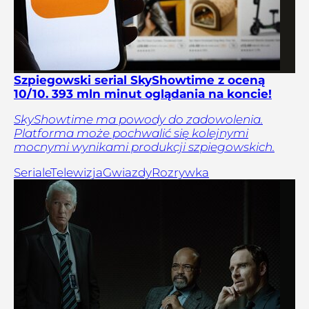
Szpiegowski serial SkyShowtime z oceną
10/10. 393 mln minut oglądania na koncie!
SkyShowtime ma powody do zadowolenia.
Platforma może pochwalić się kolejnymi
mocnymi wynikami produkcji szpiegowskich.
Seriale
Telewizja
Gwiazdy
Rozrywka