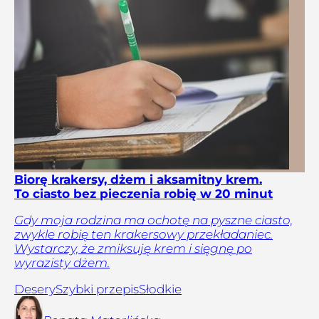
Biorę krakersy, dżem i aksamitny krem.
To ciasto bez pieczenia robię w 20 minut
Gdy moja rodzina ma ochotę na pyszne ciasto,
zwykle robię ten krakersowy przekładaniec.
Wystarczy, że zmiksuję krem i sięgnę po
wyrazisty dżem.
Desery
Szybki przepis
Słodkie