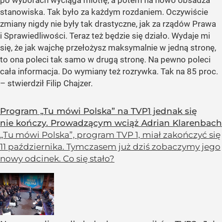
po wyborach wyciąga miotłę, a potem na nowo obsadza
stanowiska. Tak było za każdym rozdaniem. Oczywiście
zmiany nigdy nie były tak drastyczne, jak za rządów Prawa
i Sprawiedliwości. Teraz też będzie się działo. Wydaje mi
się, że jak wajchę przełożysz maksymalnie w jedną stronę,
to ona poleci tak samo w drugą stronę. Na pewno poleci
cała informacja. Do wymiany też rozrywka. Tak na 85 proc.
– stwierdził Filip Chajzer.
Program „Tu mówi Polska” na TVP1 jednak się
nie kończy. Prowadzącym wciąż Adrian Klarenbach
„Tu mówi Polska”, program TVP 1, miał zakończyć się
11 października. Tymczasem już dziś zobaczymy jego
nowy odcinek. Co się stało?