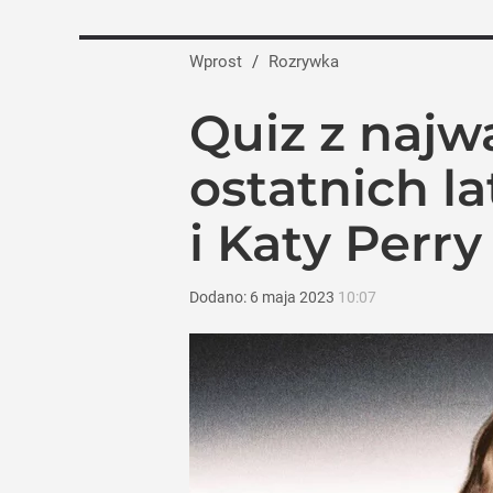
Farmacja: wzrost pod presją. co czeka 
Wprost
/
Rozrywka
dodaj
Quiz z najw
Policja interweniowała po nagraniu na ży
ostatnich la
dodaj
i Katy Perry
Nawrocki ma szansę na drugą kadencję? 
Dodano:
6
maja
2023
10:07
10