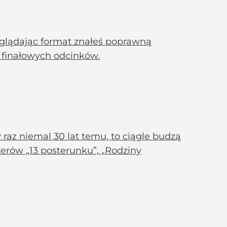
oglądając format znałeś poprawną
 finałowych odcinków.
 raz niemal 30 lat temu, to ciągle budzą
terów „13 posterunku”, „Rodziny