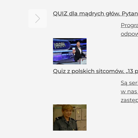
QUIZ dla mądrych głów. Pytani
Progr
odpow
Quiz z polskich sitcomów. „13 
Są ser
w nas 
zastę