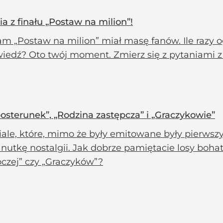
a z finału „Postaw na milion”!
am „Postaw na milion” miał masę fanów. Ile razy 
iedź? Oto twój moment. Zmierz się z pytaniami z
posterunek”, „Rodzina zastępcza” i „Graczykowie”
iale, które, mimo że były emitowane były pierwszy
nutkę nostalgii. Jak dobrze pamiętacie losy boha
pczej” czy „Graczyków”?