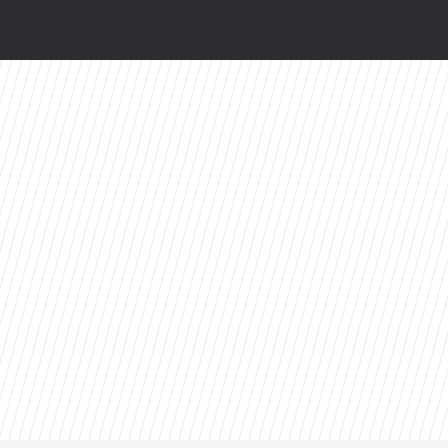
odsłonią kulisy. HBO Max szykuje niespodziankę
ty 2026 roku. Ten tytuł zdeklasował konkurencję
miera wspólnej kolekcji kapsułowej