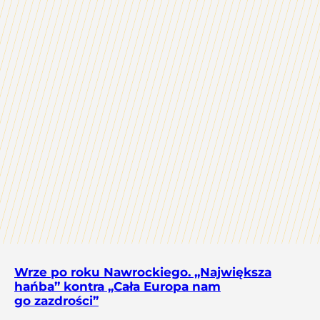
Wrze po roku Nawrockiego. „Największa
hańba” kontra „Cała Europa nam
go zazdrości”