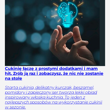
Cukinię łączę z prostymi dodatkami i mam
hit. Zrób ją raz i zobaczysz, że nic nie zostanie
na stole
Starta cukinia, delikatny kurczak, beszamel,
pomidory i zapieczony ser tworzą lekki obiad
inspirowany włoską kuchnią. To jeden z
najlepszych sposobów na wykorzystanie cukinii
w sezonie.