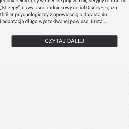
jednak pękać, gdy w mieście pojawia się seryjny morderca.
„Strzępy”, nowy ośmioodcinkowy serial Disney+, łączą
thriller psychologiczny z opowieścią o dorastaniu
i adaptacją długo wyczekiwanej powieści Breta...
CZYTAJ DALEJ