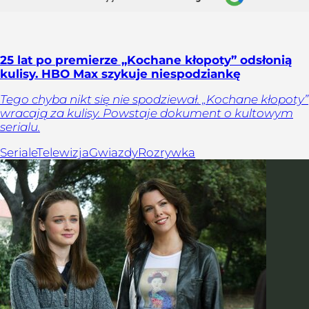
25 lat po premierze „Kochane kłopoty” odsłonią
kulisy. HBO Max szykuje niespodziankę
Tego chyba nikt się nie spodziewał. „Kochane kłopoty”
wracają za kulisy. Powstaje dokument o kultowym
serialu.
Seriale
Telewizja
Gwiazdy
Rozrywka