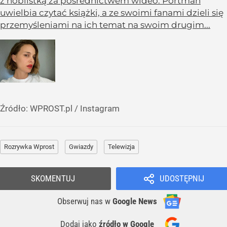
z noblistką za pośrednictwem wideo. Portman
uwielbia czytać książki, a ze swoimi fanami dzieli się
przemyśleniami na ich temat na swoim drugim...
Źródło:
WPROST.pl
/
Instagram
Rozrywka Wprost
Gwiazdy
Telewizja
SKOMENTUJ
UDOSTĘPNIJ
Obserwuj nas
w
Google News
Dodaj jako
źródło w Google