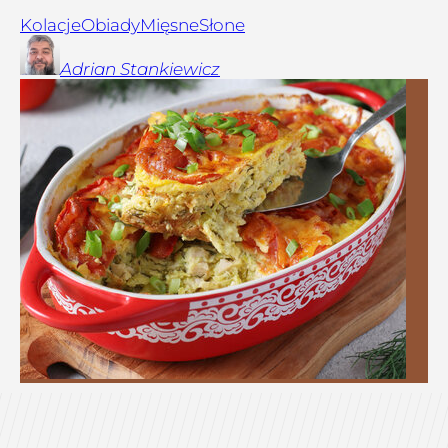
Kolacje
Obiady
Mięsne
Słone
Adrian
Stankiewicz