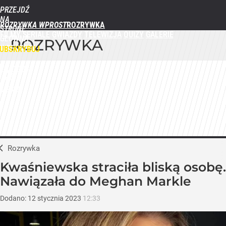
PRZEJDŹ
NA
ROZRYWKA WPROST
STRONĘ
FILMY
SERIALE
GWIAZDY
TELEWIZJA
QUIZY
GALERIE
GŁÓWNĄ
ROZRYWKA
WPROST.PL
UBSKRYBUJ
ZALOGUJ
MENU
Rozrywka
Kwaśniewska straciła bliską osobę.
Nawiązała do Meghan Markle
Dodano:
12
stycznia
2023
12:33