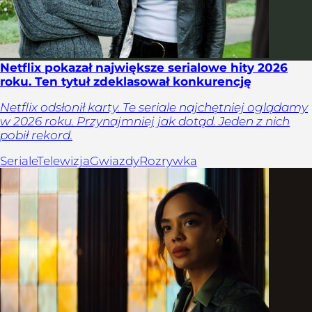
Netflix pokazał największe serialowe hity 2026
roku. Ten tytuł zdeklasował konkurencję
Netflix odsłonił karty. Te seriale najchętniej oglądamy
w 2026 roku. Przynajmniej jak dotąd. Jeden z nich
pobił rekord.
Seriale
Telewizja
Gwiazdy
Rozrywka