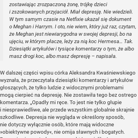
zostawiając zrozpaczoną żonę, trójkę dzieci
i zszokowanych przyjaciół. Miał depresję. Nie wiedzieli.
W tym samym czasie na Netfixie ukazał się dokument
o Meghan i Harrym. I oto, nie wiem, który już raz, czytam,
że Meghan jest niewiarygodna w swojej depresji, bo na
ujęciu, w którym płacze, leży za nią koc Hermesa… Tak.
Dziesiątki artykułów i tysiące komentarzy o tym, że albo
masz drogi koc, albo masz depresję – napisała.
W dalszej części wpisu córka Aleksandra Kwaśniewskiego
wyznała, że przeczytała dziesiątki komentarzy i artykułów
głoszących, że tylko ludzie z widocznymi problemami
mogą cierpieć na depresję. Nie zostawiła tego bez ostrego
komentarza. „Opadły mi ręce. To jest nie tylko głupie
i niesprawiedliwe, ale przede wszystkim globalnie skrajnie
szkodliwe. Depresja nie wygląda w określony sposób,
nie dotyczy wyłącznie osób, które mają widoczne
»obiektywne powody«, nie omija sławnych i bogatych.