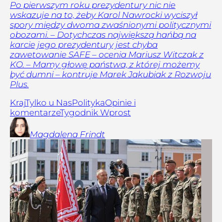
Po pierwszym roku prezydentury nic nie
wskazuje na to, żeby Karol Nawrocki wyciszył
spory między dwoma zwaśnionymi politycznymi
obozami. – Dotychczas największą hańbą na
karcie jego prezydentury jest chyba
zawetowanie SAFE – ocenia Mariusz Witczak z
KO. – Mamy głowę państwa, z której możemy
być dumni – kontruje Marek Jakubiak z Rozwoju
Plus.
Kraj
Tylko u Nas
Polityka
Opinie i
komentarze
Tygodnik Wprost
Magdalena
Frindt