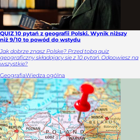
QUIZ 10 pytań z geografii Polski. Wynik niższy
niż 9/10 to powód do wstydu
Jak dobrze znasz Polskę? Przed tobą quiz
geograficzny składający się z 10 pytań. Odpowiesz na
wszystkie?
Geografia
Wiedza ogólna