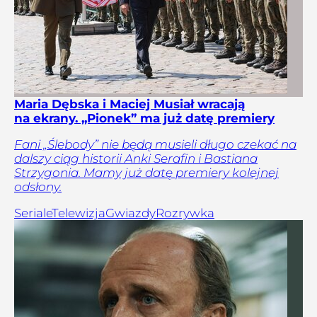
Maria Dębska i Maciej Musiał wracają
na ekrany. „Pionek” ma już datę premiery
Fani „Ślebody” nie będą musieli długo czekać na
dalszy ciąg historii Anki Serafin i Bastiana
Strzygonia. Mamy już datę premiery kolejnej
odsłony.
Seriale
Telewizja
Gwiazdy
Rozrywka