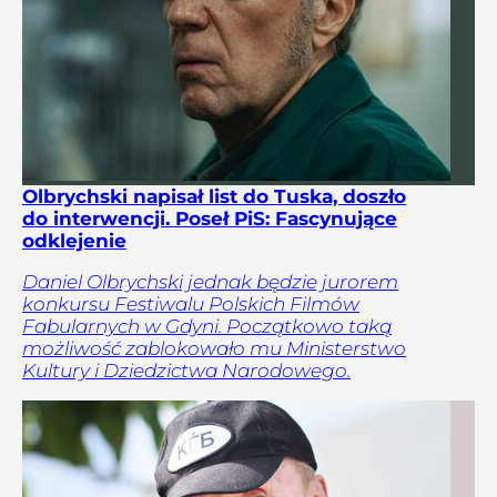
Olbrychski napisał list do Tuska, doszło
do interwencji. Poseł PiS: Fascynujące
odklejenie
Daniel Olbrychski jednak będzie jurorem
konkursu Festiwalu Polskich Filmów
Fabularnych w Gdyni. Początkowo taką
możliwość zablokowało mu Ministerstwo
Kultury i Dziedzictwa Narodowego.