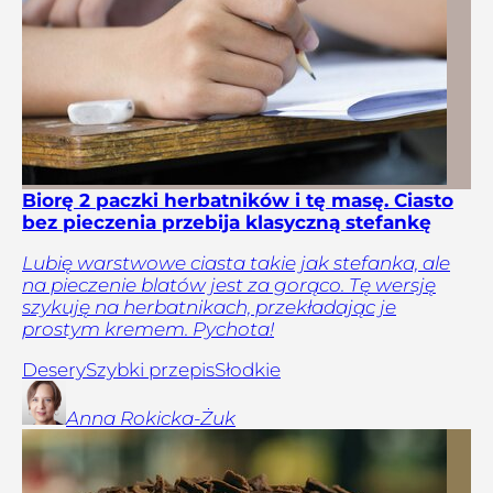
Biorę 2 paczki herbatników i tę masę. Ciasto
bez pieczenia przebija klasyczną stefankę
Lubię warstwowe ciasta takie jak stefanka, ale
na pieczenie blatów jest za gorąco. Tę wersję
szykuję na herbatnikach, przekładając je
prostym kremem. Pychota!
Desery
Szybki przepis
Słodkie
Anna
Rokicka-Żuk