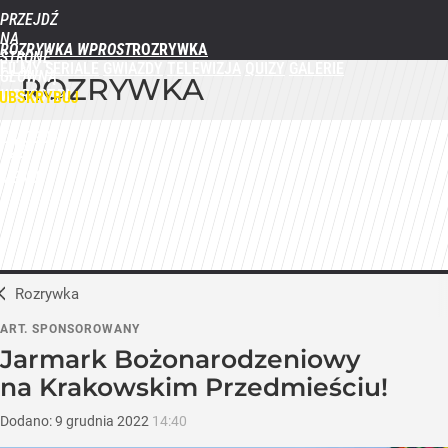
PRZEJDŹ
NA
ROZRYWKA WPROST
STRONĘ
FILMY
SERIALE
GWIAZDY
TELEWIZJA
QUIZY
GALERIE
GŁÓWNĄ
ROZRYWKA
WPROST.PL
UBSKRYBUJ
ZALOGUJ
MENU
Rozrywka
ART. SPONSOROWANY
Jarmark Bożonarodzeniowy
na Krakowskim Przedmieściu!
Dodano:
9
grudnia
2022
14:40