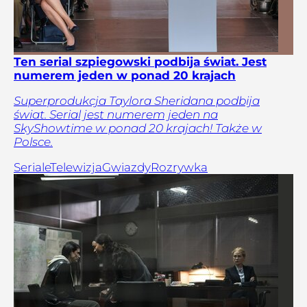
Ten serial szpiegowski podbija świat. Jest
numerem jeden w ponad 20 krajach
Superprodukcja Taylora Sheridana podbija
świat. Serial jest numerem jeden na
SkyShowtime w ponad 20 krajach! Także w
Polsce.
Seriale
Telewizja
Gwiazdy
Rozrywka