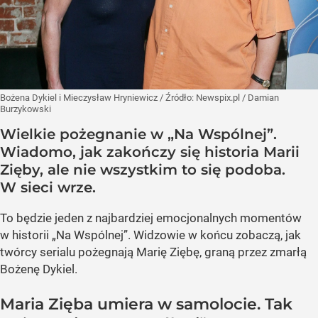
Bożena Dykiel i Mieczysław Hryniewicz
/ Źródło:
Newspix.pl
/
Damian
Burzykowski
Wielkie pożegnanie w „Na Wspólnej”.
Wiadomo, jak zakończy się historia Marii
Zięby, ale nie wszystkim to się podoba.
W sieci wrze.
To będzie jeden z najbardziej emocjonalnych momentów
w historii „Na Wspólnej”. Widzowie w końcu zobaczą, jak
twórcy serialu pożegnają Marię Ziębę, graną przez zmarłą
Bożenę Dykiel.
Maria Zięba umiera w samolocie. Tak