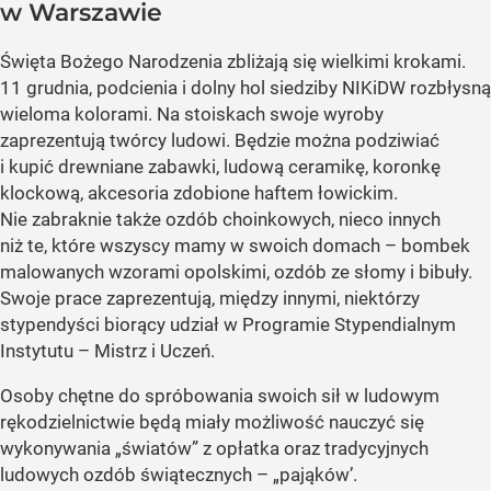
w Warszawie
Święta Bożego Narodzenia zbliżają się wielkimi krokami.
11 grudnia, podcienia i dolny hol siedziby NIKiDW rozbłysną
wieloma kolorami. Na stoiskach swoje wyroby
zaprezentują twórcy ludowi. Będzie można podziwiać
i kupić drewniane zabawki, ludową ceramikę, koronkę
klockową, akcesoria zdobione haftem łowickim.
Nie zabraknie także ozdób choinkowych, nieco innych
niż te, które wszyscy mamy w swoich domach – bombek
malowanych wzorami opolskimi, ozdób ze słomy i bibuły.
Swoje prace zaprezentują, między innymi, niektórzy
stypendyści biorący udział w Programie Stypendialnym
Instytutu – Mistrz i Uczeń.
Osoby chętne do spróbowania swoich sił w ludowym
rękodzielnictwie będą miały możliwość nauczyć się
wykonywania „światów” z opłatka oraz tradycyjnych
ludowych ozdób świątecznych – „pająków’.