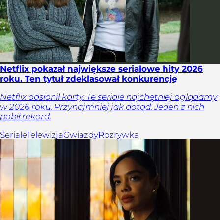
Netflix pokazał największe serialowe hity 2026
roku. Ten tytuł zdeklasował konkurencję
Netflix odsłonił karty. Te seriale najchętniej oglądamy
w 2026 roku. Przynajmniej jak dotąd. Jeden z nich
pobił rekord.
Seriale
Telewizja
Gwiazdy
Rozrywka