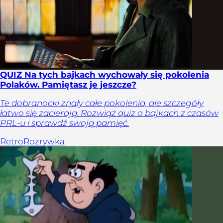
QUIZ Na tych bajkach wychowały się pokolenia
Polaków. Pamiętasz je jeszcze?
Te dobranocki znały całe pokolenia, ale szczegóły
łatwo się zacierają. Rozwiąż quiz o bajkach z czasów
PRL-u i sprawdź swoją pamięć.
Retro
Rozrywka