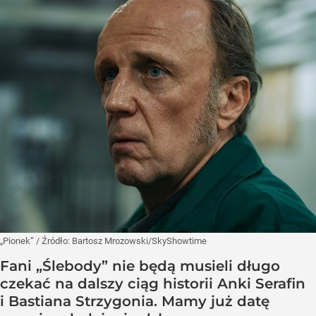
„Pionek”
/ Źródło:
Bartosz Mrozowski/SkyShowtime
Fani „Ślebody” nie będą musieli długo
czekać na dalszy ciąg historii Anki Serafin
i Bastiana Strzygonia. Mamy już datę