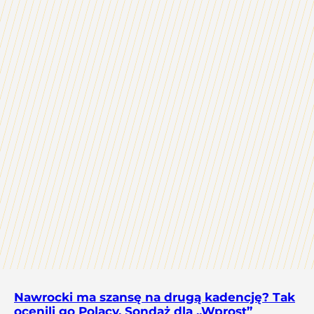
Nawrocki ma szansę na drugą kadencję? Tak
ocenili go Polacy. Sondaż dla „Wprost”