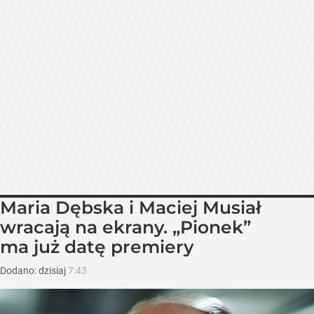
Maria Dębska i Maciej Musiał
wracają na ekrany. „Pionek”
ma już datę premiery
Dodano:
dzisiaj
7:43