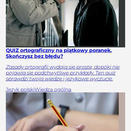
QUIZ ortograficzny na piątkowy poranek.
Skończysz bez błędu?
Zasady ortografii wydają się proste, dopóki nie
pojawią się podchwytliwe przykłady. Ten quiz
sprawdzi twoją wiedzę i językowe wyczucie.
Język polski
Wiedza ogólna