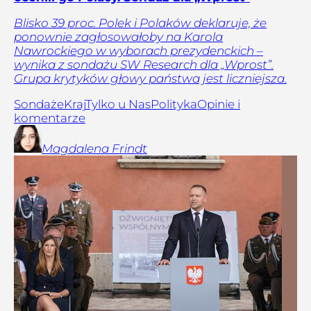
Blisko 39 proc. Polek i Polaków deklaruje, że
ponownie zagłosowałoby na Karola
Nawrockiego w wyborach prezydenckich –
wynika z sondażu SW Research dla „Wprost”.
Grupa krytyków głowy państwa jest liczniejsza.
Sondaże
Kraj
Tylko u Nas
Polityka
Opinie i
komentarze
Magdalena
Frindt