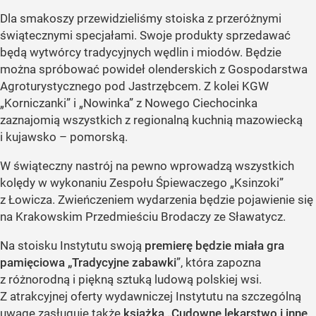
Dla smakoszy przewidzieliśmy stoiska z przeróżnymi
świątecznymi specjałami. Swoje produkty sprzedawać
będą wytwórcy tradycyjnych wędlin i miodów. Będzie
można spróbować powideł olenderskich z Gospodarstwa
Agroturystycznego pod Jastrzębcem. Z kolei KGW
„Korniczanki” i „Nowinka” z Nowego Ciechocinka
zaznajomią wszystkich z regionalną kuchnią mazowiecką
i kujawsko – pomorską.
W świąteczny nastrój na pewno wprowadzą wszystkich
kolędy w wykonaniu Zespołu Śpiewaczego „Ksinzoki”
z Łowicza. Zwieńczeniem wydarzenia będzie pojawienie się
na Krakowskim Przedmieściu Brodaczy ze Sławatycz.
Na stoisku Instytutu swoją
premierę będzie miała gra
pamięciowa „Tradycyjne zabawki
”, która zapozna
z różnorodną i piękną sztuką ludową polskiej wsi.
Z atrakcyjnej oferty wydawniczej Instytutu na szczególną
uwagę zasługuje także
książka „Cudowne lekarstwo i inne