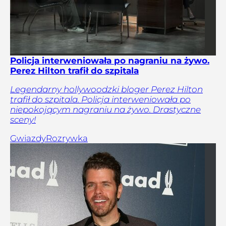
Policja interweniowała po nagraniu na żywo.
Perez Hilton trafił do szpitala
Legendarny hollywoodzki bloger Perez Hilton
trafił do szpitala. Policja interweniowała po
niepokojącym nagraniu na żywo. Drastyczne
sceny!
Gwiazdy
Rozrywka