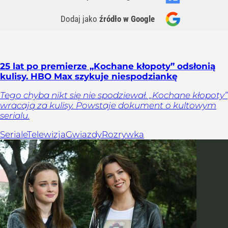
Dodaj jako
źródło w Google
25 lat po premierze „Kochane kłopoty” odsłonią
kulisy. HBO Max szykuje niespodziankę
Tego chyba nikt się nie spodziewał. „Kochane kłopoty”
wracają za kulisy. Powstaje dokument o kultowym
serialu.
Seriale
Telewizja
Gwiazdy
Rozrywka