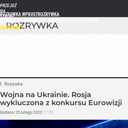
PRZEJDŹ
NA
ROZRYWKA WPROST
STRONĘ
FILMY
SERIALE
GWIAZDY
TELEWIZJA
QUIZY
GALERIE
GŁÓWNĄ
ROZRYWKA
WPROST.PL
UBSKRYBUJ
ZALOGUJ
MENU
Rozrywka
Wojna na Ukrainie. Rosja
wykluczona z konkursu Eurowizji
Dodano:
25
lutego
2022
17:29