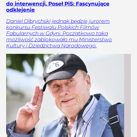
do interwencji. Poseł PiS: Fascynujące
odklejenie
Daniel Olbrychski jednak będzie jurorem
konkursu Festiwalu Polskich Filmów
Fabularnych w Gdyni. Początkowo taką
możliwość zablokowało mu Ministerstwo
Kultury i Dziedzictwa Narodowego.