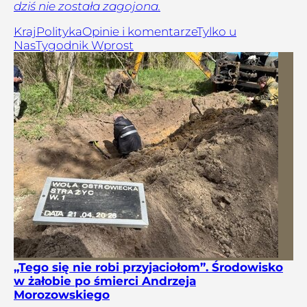
dziś nie została zagojona.
Kraj
Polityka
Opinie i komentarze
Tylko u
Nas
Tygodnik Wprost
„Tego się nie robi przyjaciołom”. Środowisko
w żałobie po śmierci Andrzeja
Morozowskiego