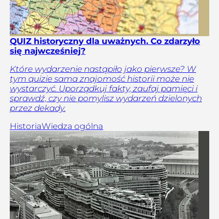
QUIZ historyczny dla uważnych. Co zdarzyło
się najwcześniej?
Które wydarzenie nastąpiło jako pierwsze? W
tym quizie sama znajomość historii może nie
wystarczyć. Uporządkuj fakty, zaufaj pamięci i
sprawdź, czy nie pomylisz wydarzeń dzielonych
przez dekady.
Historia
Wiedza ogólna