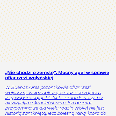
„Nie chodzi o zemstę”. Mocny apel w sprawie
ofiar rzezi wołyńskiej
W Buenos Aires potomkowie ofiar rzezi
wołyńskiej wciąż pokazują rodzinne zdjęcia i
listy, wspominając bliskich zamordowanych z
niezwykłym okrucieństwem. Ich dramat
przypomina, że dla wielu rodzin Wołyń nie jest
historią zamkniętą, lecz bolesną raną, która do