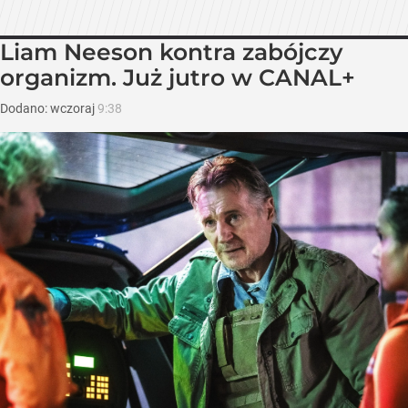
Liam Neeson kontra zabójczy
organizm. Już jutro w CANAL+
Dodano:
wczoraj
9:38