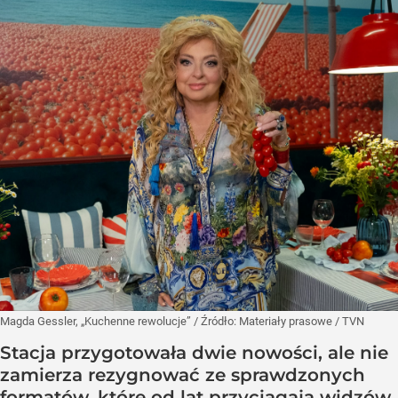
Magda Gessler, „Kuchenne rewolucje”
/ Źródło:
Materiały prasowe
/
TVN
Stacja przygotowała dwie nowości, ale nie
zamierza rezygnować ze sprawdzonych
formatów, które od lat przyciągają widzów.