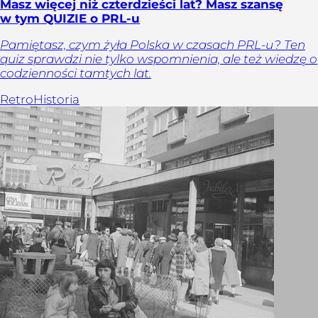
Masz więcej niż czterdzieści lat? Masz szansę
w tym QUIZIE o PRL-u
Pamiętasz, czym żyła Polska w czasach PRL-u? Ten
quiz sprawdzi nie tylko wspomnienia, ale też wiedzę o
codzienności tamtych lat.
Retro
Historia