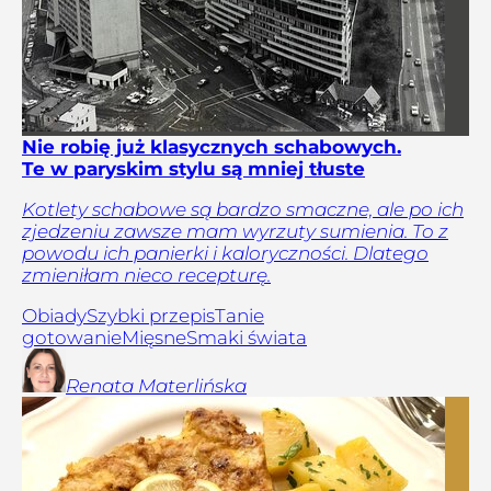
Nie robię już klasycznych schabowych.
Te w paryskim stylu są mniej tłuste
Kotlety schabowe są bardzo smaczne, ale po ich
zjedzeniu zawsze mam wyrzuty sumienia. To z
powodu ich panierki i kaloryczności. Dlatego
zmieniłam nieco recepturę.
Obiady
Szybki przepis
Tanie
gotowanie
Mięsne
Smaki świata
Renata
Materlińska