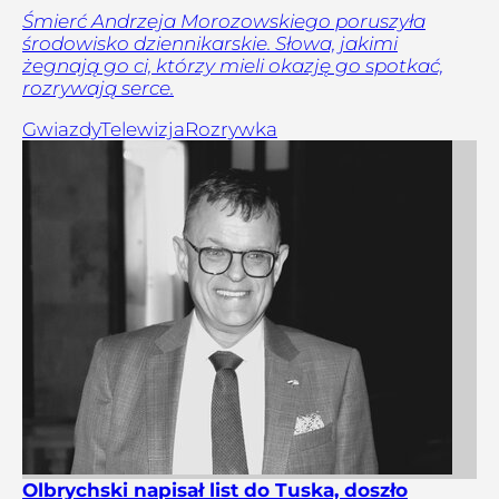
Śmierć Andrzeja Morozowskiego poruszyła
środowisko dziennikarskie. Słowa, jakimi
żegnają go ci, którzy mieli okazję go spotkać,
rozrywają serce.
Gwiazdy
Telewizja
Rozrywka
Olbrychski napisał list do Tuska, doszło