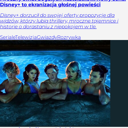
Disney+ to ekranizacja głośnej powieści
Disney+ dorzucił do swojej oferty propozycję dla
widzów, którzy lubią thrillery, mroczne tajemnice i
historie o dorastaniu z niepokojem w tle.
Seriale
Telewizja
Gwiazdy
Rozrywka