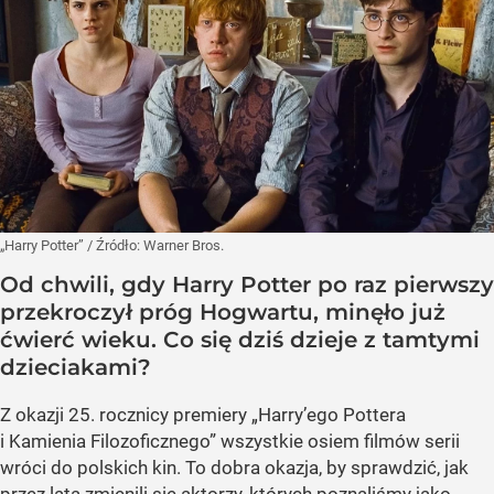
„Harry Potter”
/ Źródło:
Warner Bros.
Od chwili, gdy Harry Potter po raz pierwszy
przekroczył próg Hogwartu, minęło już
ćwierć wieku. Co się dziś dzieje z tamtymi
dzieciakami?
Z okazji 25. rocznicy premiery „Harry’ego Pottera
i Kamienia Filozoficznego” wszystkie osiem filmów serii
wróci do polskich kin. To dobra okazja, by sprawdzić, jak
przez lata zmienili się aktorzy, których poznaliśmy jako