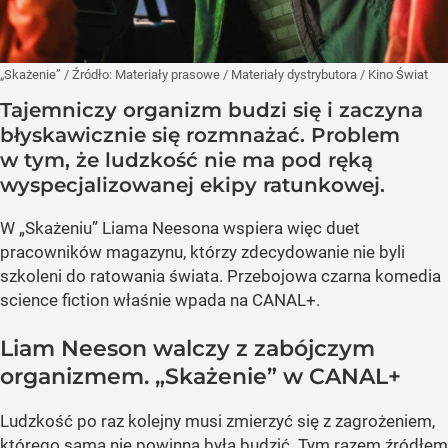
„Skażenie”
/ Źródło:
Materiały prasowe
/
Materiały dystrybutora / Kino Świat
Tajemniczy organizm budzi się i zaczyna
błyskawicznie się rozmnażać. Problem
w tym, że ludzkość nie ma pod ręką
wyspecjalizowanej ekipy ratunkowej.
W „Skażeniu” Liama Neesona wspiera więc duet
pracowników magazynu, którzy zdecydowanie nie byli
szkoleni do ratowania świata. Przebojowa czarna komedia
science fiction właśnie wpada na CANAL+.
Liam Neeson walczy z zabójczym
organizmem. „Skażenie” w CANAL+
Ludzkość po raz kolejny musi zmierzyć się z zagrożeniem,
którego sama nie powinna była budzić. Tym razem źródłem