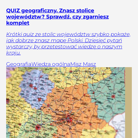
QUIZ geograficzny. Znasz stolice
województw? Sprawdź, czy zgarniesz
komplet
Krótki quiz ze stolic województw szybko pokaże,
jak dobrze znasz mapę Polski. Dziesięć pytań
wystarczy, by przetestować wiedzę o naszym
kraju.
Geografia
Wiedza ogólna
Misz Masz