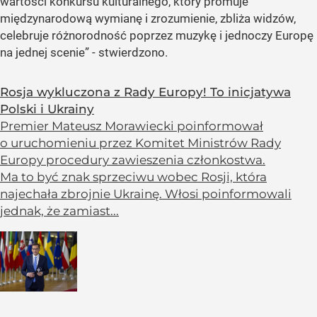
wartości konkursu kulturalnego, który promuje
międzynarodową wymianę i zrozumienie, zbliża widzów,
celebruje różnorodność poprzez muzykę i jednoczy Europę
na jednej scenie” - stwierdzono.
Rosja wykluczona z Rady Europy! To inicjatywa
Polski i Ukrainy
Premier Mateusz Morawiecki poinformował
o uruchomieniu przez Komitet Ministrów Rady
Europy procedury zawieszenia członkostwa.
Ma to być znak sprzeciwu wobec Rosji, która
najechała zbrojnie Ukrainę. Włosi poinformowali
jednak, że zamiast...