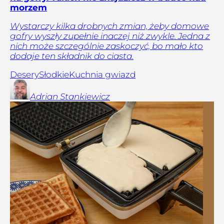
morzem
Wystarczy kilka drobnych zmian, żeby domowe
gofry wyszły zupełnie inaczej niż zwykle. Jedna z
nich może szczególnie zaskoczyć, bo mało kto
dodaje ten składnik do ciasta.
Desery
Słodkie
Kuchnia gwiazd
Adrian
Stankiewicz