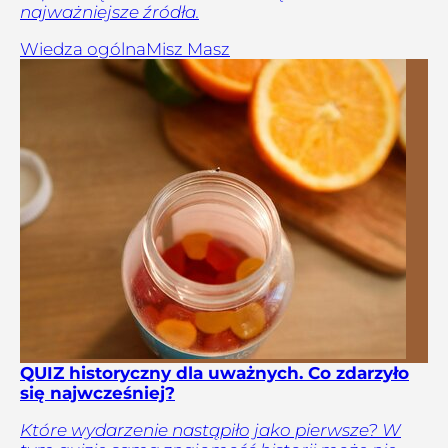
najważniejsze źródła.
Wiedza ogólna
Misz Masz
QUIZ historyczny dla uważnych. Co zdarzyło
się najwcześniej?
Które wydarzenie nastąpiło jako pierwsze? W