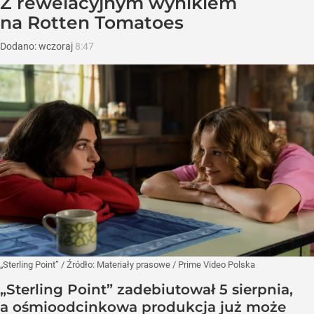
Z rewelacyjnym wynikiem
na Rotten Tomatoes
Dodano:
wczoraj
8:47
„Sterling Point”
/ Źródło:
Materiały prasowe
/
Prime Video Polska
„Sterling Point” zadebiutował 5 sierpnia,
a ośmioodcinkowa produkcja już może