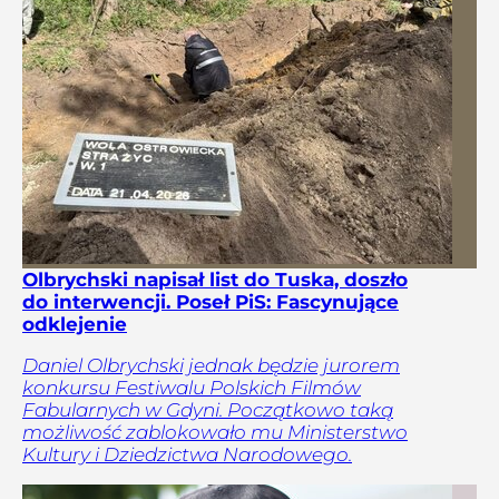
Olbrychski napisał list do Tuska, doszło
do interwencji. Poseł PiS: Fascynujące
odklejenie
Daniel Olbrychski jednak będzie jurorem
konkursu Festiwalu Polskich Filmów
Fabularnych w Gdyni. Początkowo taką
możliwość zablokowało mu Ministerstwo
Kultury i Dziedzictwa Narodowego.