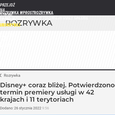
PRZEJDŹ
NA
ROZRYWKA WPROST
STRONĘ
FILMY
SERIALE
GWIAZDY
TELEWIZJA
QUIZY
GALERIE
GŁÓWNĄ
ROZRYWKA
WPROST.PL
UBSKRYBUJ
ZALOGUJ
MENU
Rozrywka
Disney+ coraz bliżej. Potwierdzono
termin premiery usługi w 42
krajach i 11 terytoriach
Dodano:
26
stycznia
2022
9:56