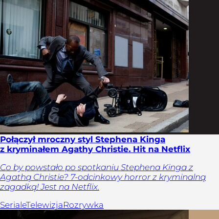
Połączył mroczny styl Stephena Kinga
z kryminałem Agathy Christie. Hit na Netflix
Co by powstało po spotkaniu Stephena Kinga z
Agathą Christie? 7-odcinkowy horror z kryminalną
zagadką! Jest na Netflix.
Seriale
Telewizja
Rozrywka