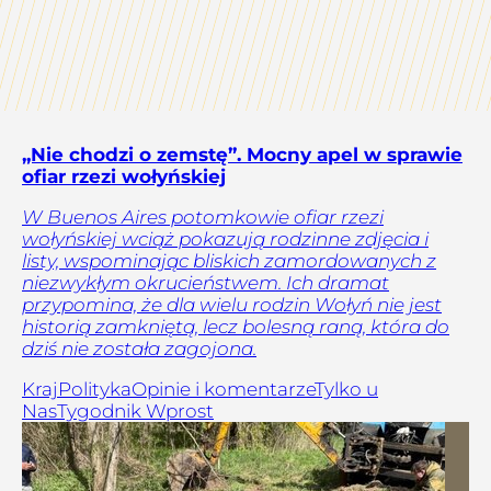
„Nie chodzi o zemstę”. Mocny apel w sprawie
ofiar rzezi wołyńskiej
W Buenos Aires potomkowie ofiar rzezi
wołyńskiej wciąż pokazują rodzinne zdjęcia i
listy, wspominając bliskich zamordowanych z
niezwykłym okrucieństwem. Ich dramat
przypomina, że dla wielu rodzin Wołyń nie jest
historią zamkniętą, lecz bolesną raną, która do
dziś nie została zagojona.
Kraj
Polityka
Opinie i komentarze
Tylko u
Nas
Tygodnik Wprost