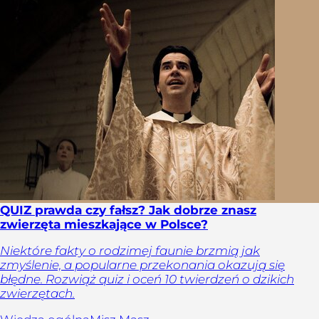
QUIZ prawda czy fałsz? Jak dobrze znasz
zwierzęta mieszkające w Polsce?
Niektóre fakty o rodzimej faunie brzmią jak
zmyślenie, a popularne przekonania okazują się
błędne. Rozwiąż quiz i oceń 10 twierdzeń o dzikich
zwierzętach.