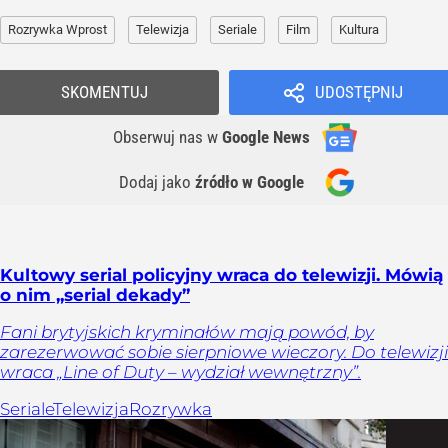
Rozrywka Wprost
Telewizja
Seriale
Film
Kultura
SKOMENTUJ
UDOSTĘPNIJ
Obserwuj nas
w
Google News
Dodaj jako
źródło w Google
Kultowy serial policyjny wraca do telewizji. Mówią
o nim „serial dekady”
Fani brytyjskich kryminałów mają powód, by
zarezerwować sobie sierpniowe wieczory. Do telewizji
wraca „Line of Duty – wydział wewnętrzny”.
Seriale
Telewizja
Rozrywka