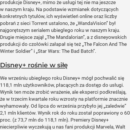
produkcje Disney+, mimo że usługi tej nie ma jeszcze
w naszym kraju. Na podstawie wzmianek dotyczących
konkretnych tytułów, ich wyświetleń online oraz liczby
pobrań z sieci Torrent ustalono, że „WandaVision” był
najgorętszym serialem ubiegłego roku w naszym kraju.
Drugie miejsce zajął „The Mandalorian”, a z disneyowskich
produkcji do czołówki załapał się też „The Falcon And The
Winter Soldier” i „Star Wars: The Bad Batch”.
Disney+ rośnie w siłę
We wrześniu ubiegłego roku Disney+ mógł pochwalić się
118,1 mln użytkowników, płacących za dostęp do usługi.
Wynik ten może zrobić wrażenie, ale eksperci podkreślają,
że w trzecim kwartale roku wzrosty na platformie znacznie
wyhamowały. Od lipca do września przybyło jej „zaledwie”
2,1 mln klientów. Wynik rok do roku został poprawiony o 60
proc. (z 73,7 mln do 118,1 mln). Premiery Disney+
niecierpliwie wyczekują u nas fani produkcji Marvela, Walt