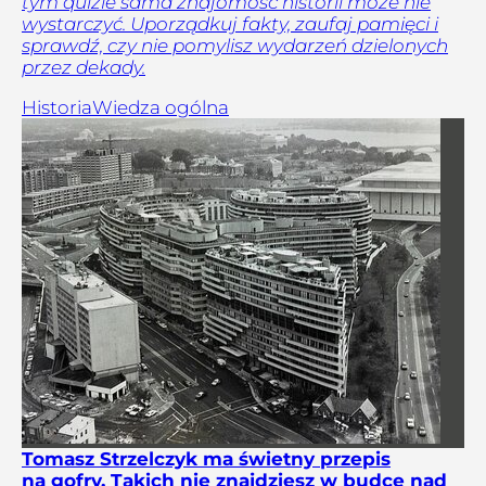
tym quizie sama znajomość historii może nie
wystarczyć. Uporządkuj fakty, zaufaj pamięci i
sprawdź, czy nie pomylisz wydarzeń dzielonych
przez dekady.
Historia
Wiedza ogólna
Tomasz Strzelczyk ma świetny przepis
na gofry. Takich nie znajdziesz w budce nad