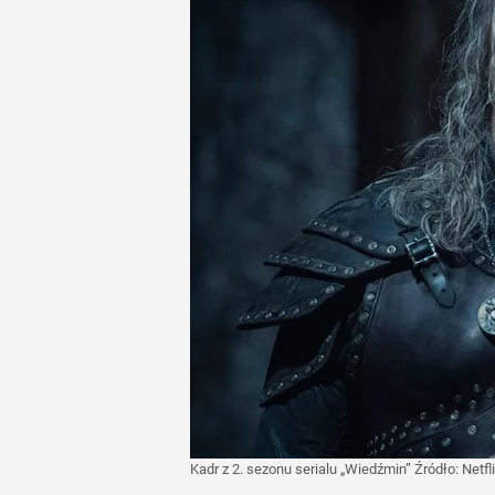
Kadr z 2. sezonu serialu „Wiedźmin”
Źródło:
Netfl