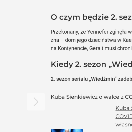
O czym będzie 2. s
Przekonany, że Yennefer zginęła w b
zna – dom jego dzieciństwa w Kaer
na Kontynencie, Geralt musi chron
Kiedy 2. sezon „Wied
2. sezon serialu „Wiedźmin” zadebi
Kuba Sienkiewicz o walce z C
Kuba S
COVID
własne