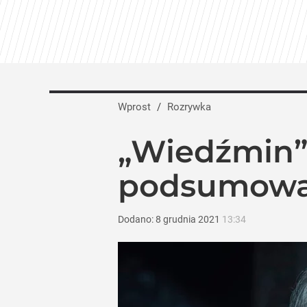
Wprost
/
Rozrywka
„Wiedźmin” 
podsumowan
Dodano:
8
grudnia
2021
13:34