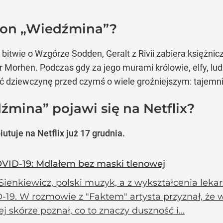
ezon „Wiedźmina”?
itwie o Wzgórze Sodden, Geralt z Rivii zabiera księżniczk
 Morhen. Podczas gdy za jego murami królowie, elfy, lu
ić dziewczynę przed czymś o wiele groźniejszym: tajemn
źmina” pojawi się na Netflix?
utuje na Netflix już 17 grudnia.
OVID-19: Mdlałem bez maski tlenowej
ienkiewicz, polski muzyk, a z wykształcenia lekar
-19. W rozmowie z "Faktem" artysta przyznał, że 
j skórze poznał, co to znaczy duszność i...