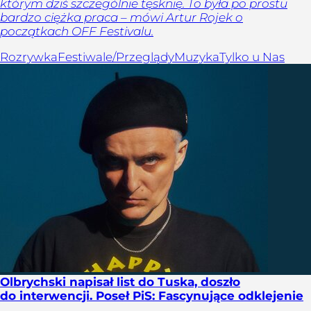
którym dziś szczególnie tęsknię. To była po prostu
bardzo ciężka praca – mówi Artur Rojek o
początkach OFF Festivalu.
Rozrywka
Festiwale/Przeglądy
Muzyka
Tylko u Nas
Olbrychski napisał list do Tuska, doszło
do interwencji. Poseł PiS: Fascynujące odklejenie