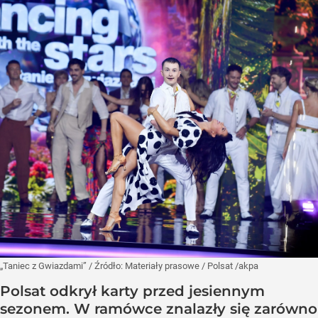
„Taniec z Gwiazdami”
/ Źródło:
Materiały prasowe
/
Polsat /akpa
Polsat odkrył karty przed jesiennym
sezonem. W ramówce znalazły się zarówno