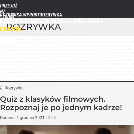
PRZEJDŹ
NA
ROZRYWKA WPROST
STRONĘ
FILMY
SERIALE
GWIAZDY
TELEWIZJA
QUIZY
GALERIE
GŁÓWNĄ
ROZRYWKA
WPROST.PL
UBSKRYBUJ
ZALOGUJ
MENU
Rozrywka
Quiz z klasyków filmowych.
Rozpoznaj je po jednym kadrze!
Dodano:
1
grudnia
2021
13:56