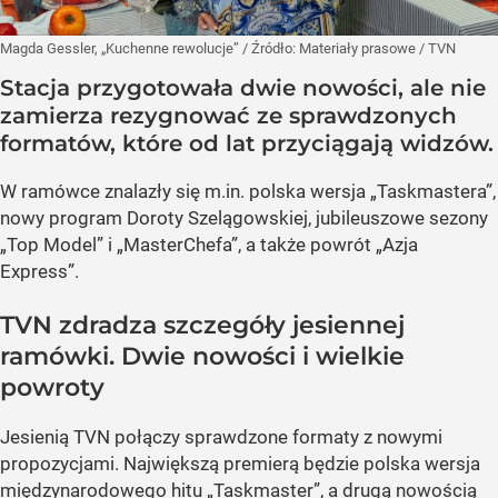
Magda Gessler, „Kuchenne rewolucje”
/ Źródło:
Materiały prasowe
/
TVN
Stacja przygotowała dwie nowości, ale nie
zamierza rezygnować ze sprawdzonych
formatów, które od lat przyciągają widzów.
W ramówce znalazły się m.in. polska wersja „Taskmastera”,
nowy program Doroty Szelągowskiej, jubileuszowe sezony
„Top Model” i „MasterChefa”, a także powrót „Azja
Express”.
TVN zdradza szczegóły jesiennej
ramówki. Dwie nowości i wielkie
powroty
Jesienią TVN połączy sprawdzone formaty z nowymi
propozycjami. Największą premierą będzie polska wersja
międzynarodowego hitu „Taskmaster”, a drugą nowością