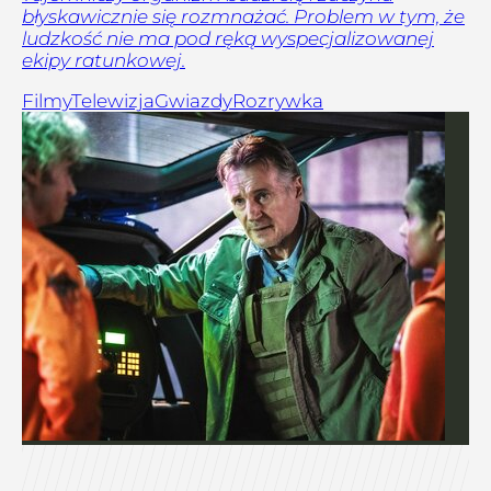
błyskawicznie się rozmnażać. Problem w tym, że
ludzkość nie ma pod ręką wyspecjalizowanej
ekipy ratunkowej.
Filmy
Telewizja
Gwiazdy
Rozrywka