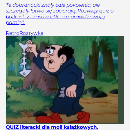
Te dobranocki znały całe pokolenia, ale
szczegóły łatwo się zacierają. Rozwiąż quiz o
bajkach z czasów PRL-u i sprawdź swoją
pamięć.
Retro
Rozrywka
QUIZ literacki dla moli książkowych.