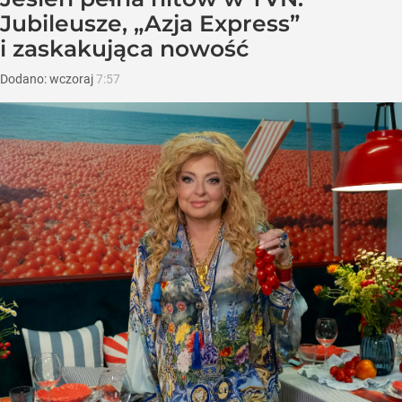
Jubileusze, „Azja Express”
i zaskakująca nowość
Dodano:
wczoraj
7:57