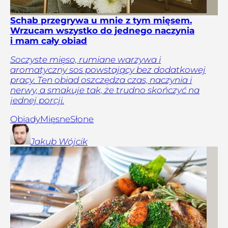
Schab przegrywa u mnie z tym mięsem.
Wrzucam wszystko do jednego naczynia
i mam cały obiad
Soczyste mięso, rumiane warzywa i
aromatyczny sos powstający bez dodatkowej
pracy. Ten obiad oszczędza czas, naczynia i
nerwy, a smakuje tak, że trudno skończyć na
jednej porcji.
Obiady
Mięsne
Słone
Jakub
Wójcik