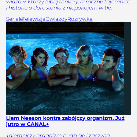
widzów, którzy lubią thrillery, mroczne tajemnice
i historie o dorastaniu z niepokojem w tle.
Seriale
Telewizja
Gwiazdy
Rozrywka
Liam Neeson kontra zabójczy organizm. Już
jutro w CANAL+
Tajemniczy organizm budzi się i zaczyna