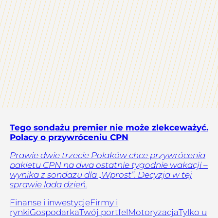
Tego sondażu premier nie może zlekceważyć.
Polacy o przywróceniu CPN
Prawie dwie trzecie Polaków chce przywrócenia
pakietu CPN na dwa ostatnie tygodnie wakacji –
wynika z sondażu dla „Wprost”. Decyzja w tej
sprawie lada dzień.
Finanse i inwestycje
Firmy i
rynki
Gospodarka
Twój portfel
Motoryzacja
Tylko u