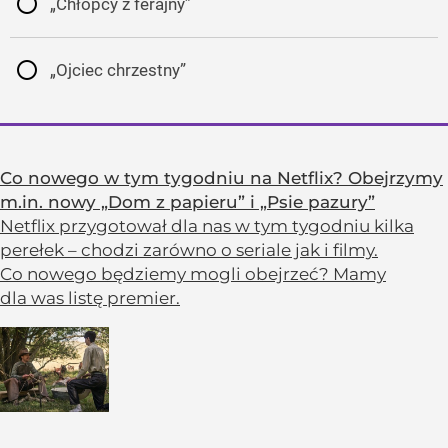
„Chłopcy z ferajny”
„Ojciec chrzestny”
Co nowego w tym tygodniu na Netflix? Obejrzymy
m.in. nowy „Dom z papieru” i „Psie pazury”
Netflix przygotował dla nas w tym tygodniu kilka
perełek – chodzi zarówno o seriale jak i filmy.
Co nowego będziemy mogli obejrzeć? Mamy
dla was listę premier.