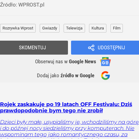
Źródło:
WPROST.pl
Rozrywka Wprost
Gwiazdy
Telewizja
Kultura
Film
SKOMENTUJ
UDOSTĘPNIJ
Obserwuj nas
w
Google News
Dodaj jako
źródło w Google
Rojek zaskakuje po 19 latach OFF Festivalu: Dziś
prawdopodobnie bym tego nie zrobił
Dzieci były małe, usypialiśmy je, wchodziliśmy na górę
i do późnej nocy siedzieliśmy przy komputerach. Nie
wspominam tego jako romantycznego czasu, za