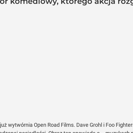
rror komediowy, którego akcja r
już wytwórnia Open Road Films. Dave Grohl i Foo Fighters 