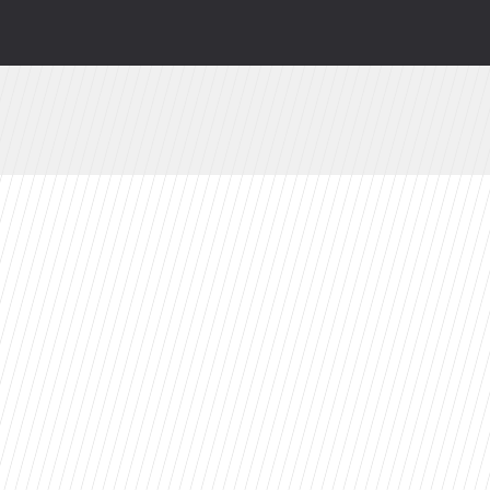
Azja Express” i zaskakująca nowość
branżę do 2030 roku?
ty 2026 roku. Ten tytuł zdeklasował konkurencję