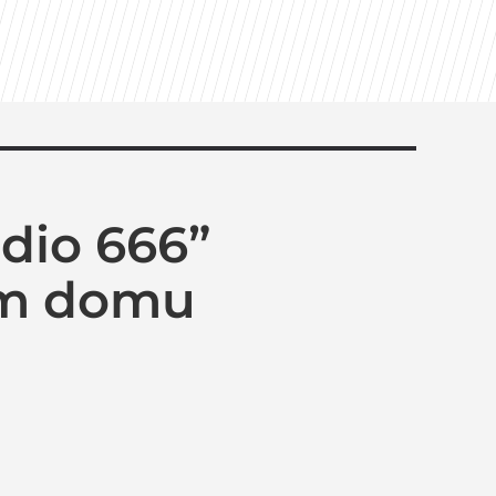
udio 666”
”
ym domu