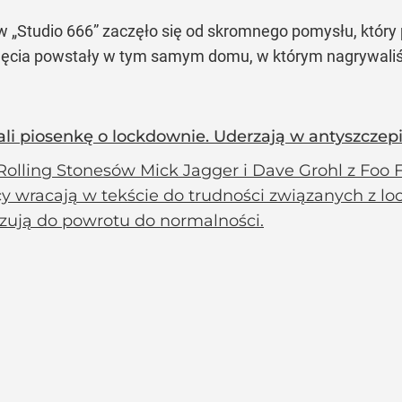
 „Studio 666” zaczęło się od skromnego pomysłu, który 
jęcia powstały w tym samym domu, w którym nagrywaliśm
rali piosenkę o lockdownie. Uderzają w antyszcz
Rolling Stonesów Mick Jagger i Dave Grohl z Foo 
y wracają w tekście do trudności związanych z 
zują do powrotu do normalności.