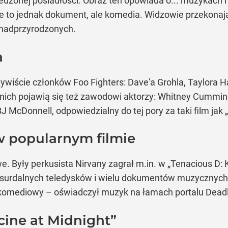
zonej posiadłości. Obraz ten opowiada o... muzykach n
ie to jednak dokument, ale komedia. Widzowie przekonaj
 nadprzyrodzonych.
a
wiście członków Foo Fighters: Dave'a Grohla, Taylora H
z nich pojawią się też zawodowi aktorzy: Whitney Cumming
J McDonnell, odpowiedzialny do tej pory za taki film jak „T
 w popularnym filmie
e. Były perkusista Nirvany zagrał m.in. w „Tenacious D:
bsurdalnych teledysków i wielu dokumentów muzycznych 
komediowy – oświadczył muzyk na łamach portalu Deadl
cine at Midnight”