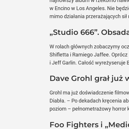
najnowszy album w rzekomo nawied
w Encino w Los Angeles. Nie będz
mimo działania przerażających sił
„Studio 666”. Obsad
W rolach głównych zobaczymy oczy
Shifletta i Ramiego Jaffee. Opróc
i Jeff Garlin. Całość wyreżyseruje B
Dave Grohl grał już
Grohl ma już doświadczenie filmow
Diabła. – Po dekadach kręcenia a
poziom – pełnometrażowy horror 
Foo Fighters i „Medi