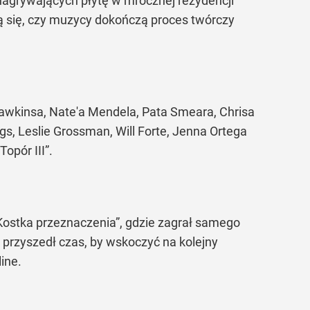
agrywających płytę w mrocznej rezydencji
ą się, czy muzycy dokończą proces twórczy
awkinsa, Nate'a Mendela, Pata Smeara, Chrisa
s, Leslie Grossman, Will Forte, Jenna Ortega
opór III”.
 Kostka przeznaczenia”, gdzie zagrał samego
przyszedł czas, by wskoczyć na kolejny
ine.