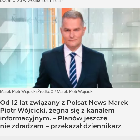
Dodano:
23
września
2021
16:37
Marek Piotr Wójcicki
Źródło:
X
/
Marek Piotr Wójcicki
Od 12 lat związany z Polsat News Marek
Piotr Wójcicki, żegna się z kanałem
informacyjnym. – Planów jeszcze
nie zdradzam – przekazał dziennikarz.