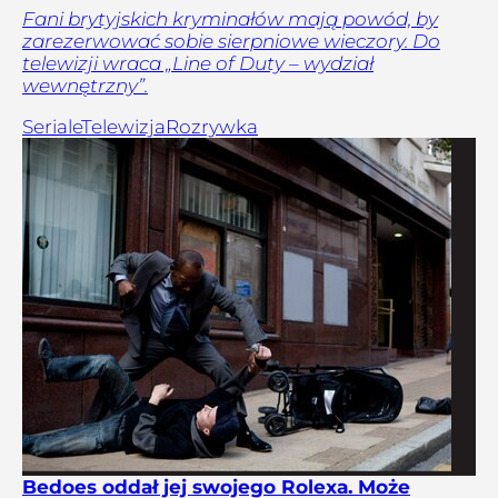
Fani brytyjskich kryminałów mają powód, by
zarezerwować sobie sierpniowe wieczory. Do
telewizji wraca „Line of Duty – wydział
wewnętrzny”.
Seriale
Telewizja
Rozrywka
Bedoes oddał jej swojego Rolexa. Może