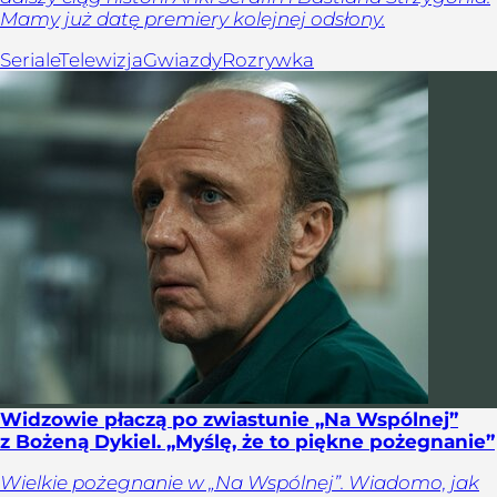
Mamy już datę premiery kolejnej odsłony.
Seriale
Telewizja
Gwiazdy
Rozrywka
Widzowie płaczą po zwiastunie „Na Wspólnej”
z Bożeną Dykiel. „Myślę, że to piękne pożegnanie”
Wielkie pożegnanie w „Na Wspólnej”. Wiadomo, jak