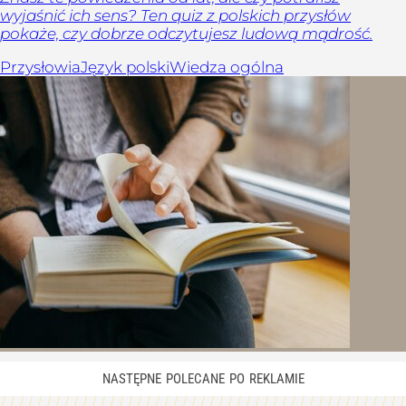
wyjaśnić ich sens? Ten quiz z polskich przysłów
pokaże, czy dobrze odczytujesz ludową mądrość.
Przysłowia
Język polski
Wiedza ogólna