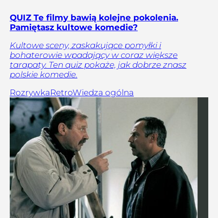
QUIZ Te filmy bawią kolejne pokolenia.
Pamiętasz kultowe komedie?
Kultowe sceny, zaskakujące pomyłki i
bohaterowie wpadający w coraz większe
tarapaty. Ten quiz pokaże, jak dobrze znasz
polskie komedie.
Rozrywka
Retro
Wiedza ogólna