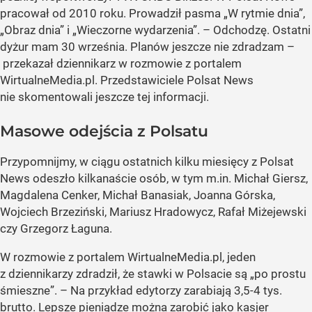
pracował od 2010 roku. Prowadził pasma „W rytmie dnia”,
„Obraz dnia” i „Wieczorne wydarzenia”. – Odchodzę. Ostatni
dyżur mam 30 września. Planów jeszcze nie zdradzam –
przekazał dziennikarz w rozmowie z portalem
WirtualneMedia.pl. Przedstawiciele Polsat News
nie skomentowali jeszcze tej informacji.
Masowe odejścia z Polsatu
Przypomnijmy, w ciągu ostatnich kilku miesięcy z Polsat
News odeszło kilkanaście osób, w tym m.in. Michał Giersz,
Magdalena Cenker, Michał Banasiak, Joanna Górska,
Wojciech Brzeziński, Mariusz Hradowycz, Rafał Miżejewski
czy Grzegorz Łaguna.
W rozmowie z portalem WirtualneMedia.pl, jeden
z dziennikarzy zdradził, że stawki w Polsacie są „po prostu
śmieszne”. – Na przykład edytorzy zarabiają 3,5-4 tys.
brutto. Lepsze pieniądze można zarobić jako kasjer