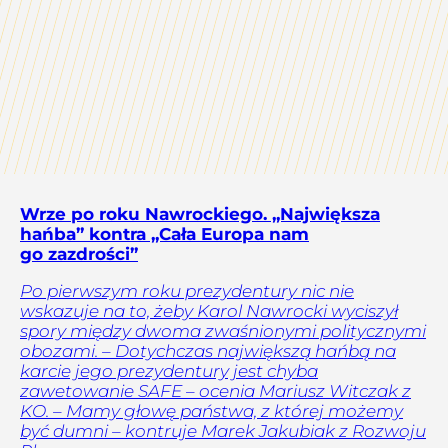
Wrze po roku Nawrockiego. „Największa
hańba” kontra „Cała Europa nam
go zazdrości”
Po pierwszym roku prezydentury nic nie
wskazuje na to, żeby Karol Nawrocki wyciszył
spory między dwoma zwaśnionymi politycznymi
obozami. – Dotychczas największą hańbą na
karcie jego prezydentury jest chyba
zawetowanie SAFE – ocenia Mariusz Witczak z
KO. – Mamy głowę państwa, z której możemy
być dumni – kontruje Marek Jakubiak z Rozwoju