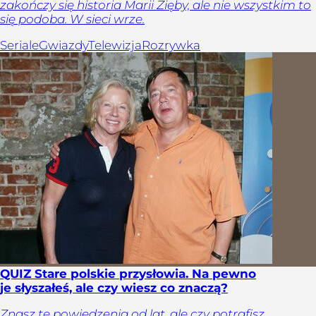
zakończy się historia Marii Zięby, ale nie wszystkim to
się podoba. W sieci wrze.
Seriale
Gwiazdy
Telewizja
Rozrywka
QUIZ Stare polskie przysłowia. Na pewno
je słyszałeś, ale czy wiesz co znaczą?
Znasz te powiedzenia od lat, ale czy potrafisz