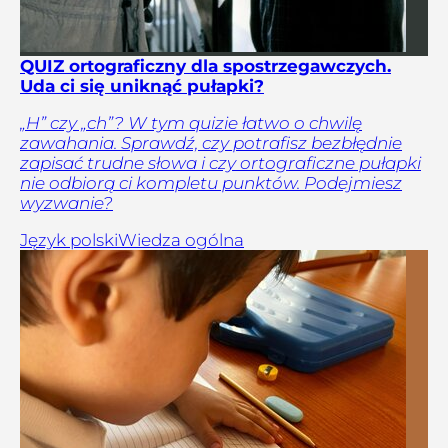
QUIZ ortograficzny dla spostrzegawczych.
Uda ci się uniknąć pułapki?
„H” czy „ch”? W tym quizie łatwo o chwilę
zawahania. Sprawdź, czy potrafisz bezbłędnie
zapisać trudne słowa i czy ortograficzne pułapki
nie odbiorą ci kompletu punktów. Podejmiesz
wyzwanie?
Język polski
Wiedza ogólna