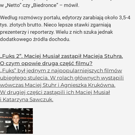
w „Netto” czy „Biedronce” – mówił.
Według rozmówcy portalu, edytorzy zarabiają około 3,5-4
tys. złotych brutto. Nieco lepsze stawki zgarniają
prezenterzy i reporterzy. Wielu z nich szuka jednak
dodatkowego źródła dochodu.
„Fuks 2”. Maciej Musiał zastąpił Macieja Stuhra.
O czym opowie druga część filmu?
„Fuks” był jednym z najpopularniejszych filmów
ubiegłego stulecia. W rolach głównych wystąpili
wówczas Maciej Stuhr i Agnieszka Krukówna.
W drugiej części zastąpili ich Maciej Musiał
i Katarzyna Sawczuk.