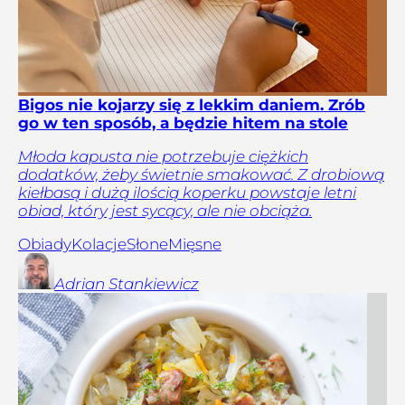
Bigos nie kojarzy się z lekkim daniem. Zrób
go w ten sposób, a będzie hitem na stole
Młoda kapusta nie potrzebuje ciężkich
dodatków, żeby świetnie smakować. Z drobiową
kiełbasą i dużą ilością koperku powstaje letni
obiad, który jest sycący, ale nie obciąża.
Obiady
Kolacje
Słone
Mięsne
Adrian
Stankiewicz