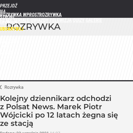
PRZEJDŹ
NA
ROZRYWKA WPROST
STRONĘ
FILMY
SERIALE
GWIAZDY
TELEWIZJA
QUIZY
GALERIE
GŁÓWNĄ
ROZRYWKA
WPROST.PL
UBSKRYBUJ
ZALOGUJ
MENU
Rozrywka
Kolejny dziennikarz odchodzi
z Polsat News. Marek Piotr
Wójcicki po 12 latach żegna się
ze stacją