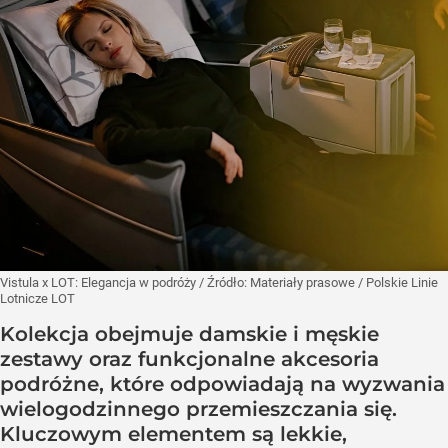
Vistula x LOT: Elegancja w podróży
/ Źródło:
Materiały prasowe
/
Polskie Linie
Lotnicze LOT
Kolekcja obejmuje damskie i męskie
zestawy oraz funkcjonalne akcesoria
podróżne, które odpowiadają na wyzwania
wielogodzinnego przemieszczania się.
Kluczowym elementem są lekkie,