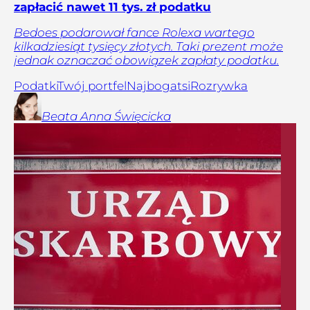
zapłacić nawet 11 tys. zł podatku
Bedoes podarował fance Rolexa wartego
kilkadziesiąt tysięcy złotych. Taki prezent może
jednak oznaczać obowiązek zapłaty podatku.
Podatki
Twój portfel
Najbogatsi
Rozrywka
Beata Anna
Święcicka