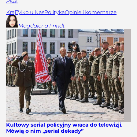
Plus.
Kraj
Tylko u Nas
Polityka
Opinie i komentarze
Magdalena
Frindt
Kultowy serial policyjny wraca do telewizji.
Mówią o nim „serial dekady”