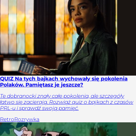
QUIZ Na tych bajkach wychowały się pokolenia
Polaków. Pamiętasz je jeszcze?
Te dobranocki znały całe pokolenia, ale szczegóły
łatwo się zacierają. Rozwiąż quiz o bajkach z czasów
PRL-u i sprawdź swoją pamięć.
Retro
Rozrywka