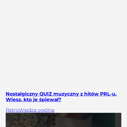
Nostalgiczny QUIZ muzyczny z hitów PRL-u.
Wiesz, kto je śpiewał?
Retro
Wiedza ogólna