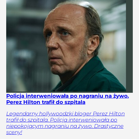
Policja interweniowała po nagraniu na żywo.
Perez Hilton trafił do szpitala
Legendarny hollywoodzki bloger Perez Hilton
trafił do szpitala. Policja interweniowała po
niepokojącym nagraniu na żywo. Drastyczne
sceny!