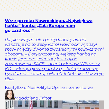
Wrze po roku Nawrockiego. „Największa
hańba” kontra „Cała Europa nam
go zazdrości”
Po pierwszym roku prezydentury nic nie
wskazuje na to, żeby Karol Nawrocki wyciszył
spory między dwoma zwaśnionymi politycznymi
obozami. – Dotychczas największą hańbą na
karcie jego prezydentury jest chyba
zawetowanie SAFE – ocenia Mariusz Witczak z
KO. – Mamy głowę państwa, z której możemy
być dumni – kontruje Marek Jakubiak z Rozwoju
Plus.
Kraj
Tylko u Nas
Polityka
Opinie i komentarze
Magdalena
Frindt