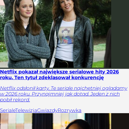
Netflix pokazał największe serialowe hity 2026
roku. Ten tytuł zdeklasował konkurencję
Netflix odsłonił karty. Te seriale najchętniej oglądamy
w 2026 roku. Przynajmniej jak dotąd. Jeden z nich
pobił rekord.
Seriale
Telewizja
Gwiazdy
Rozrywka