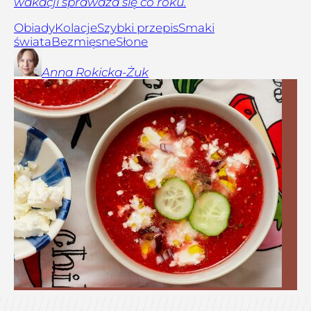
wakacji sprawdza się co roku.
Obiady
Kolacje
Szybki przepis
Smaki
świata
Bezmięsne
Słone
Anna
Rokicka-Żuk