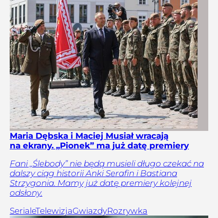
Maria Dębska i Maciej Musiał wracają
na ekrany. „Pionek” ma już datę premiery
Fani „Ślebody” nie będą musieli długo czekać na
dalszy ciąg historii Anki Serafin i Bastiana
Strzygonia. Mamy już datę premiery kolejnej
odsłony.
Seriale
Telewizja
Gwiazdy
Rozrywka