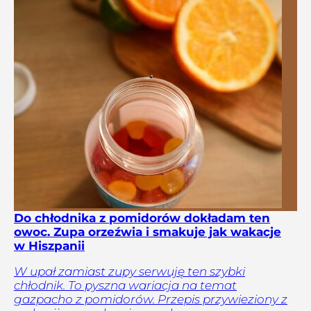
Do chłodnika z pomidorów dokładam ten
owoc. Zupa orzeźwia i smakuje jak wakacje
w Hiszpanii
W upał zamiast zupy serwuję ten szybki
chłodnik. To pyszna wariacja na temat
gazpacho z pomidorów. Przepis przywieziony z