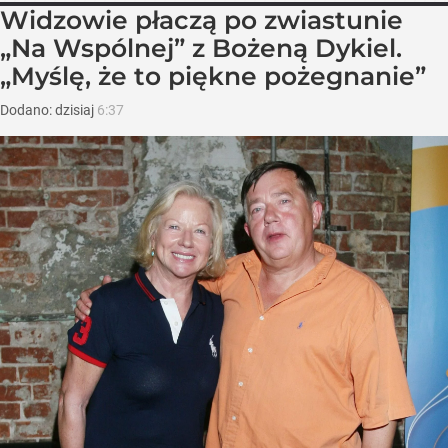
Widzowie płaczą po zwiastunie
„Na Wspólnej” z Bożeną Dykiel.
„Myślę, że to piękne pożegnanie”
Dodano:
dzisiaj
6:37