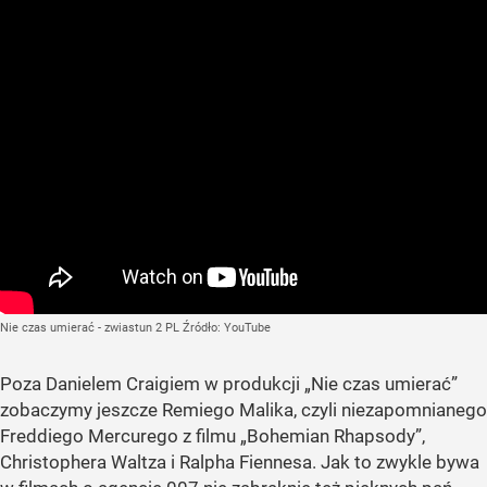
Nie czas umierać - zwiastun 2 PL
Źródło:
YouTube
Poza Danielem Craigiem w produkcji „Nie czas umierać”
zobaczymy jeszcze Remiego Malika, czyli niezapomnianego
Freddiego Mercurego z filmu „Bohemian Rhapsody”,
Christophera Waltza i Ralpha Fiennesa. Jak to zwykle bywa