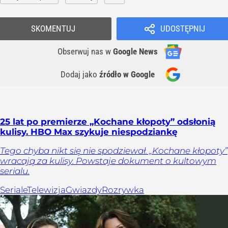
SKOMENTUJ
UDOSTĘPNIJ
Obserwuj nas
w
Google News
Dodaj jako
źródło w Google
25 lat po premierze „Kochane kłopoty” odsłonią
kulisy. HBO Max szykuje niespodziankę
Tego chyba nikt się nie spodziewał. „Kochane kłopoty”
wracają za kulisy. Powstaje dokument o kultowym
serialu.
Seriale
Telewizja
Gwiazdy
Rozrywka