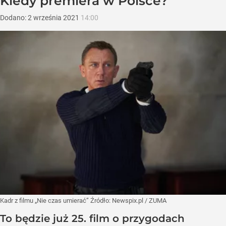
Kiedy premiera w Polsce?
Dodano:
2
września
2021
14:00
Kadr z filmu „Nie czas umierać”
Źródło:
Newspix.pl
/
ZUMA
To będzie już 25. film o przygodach