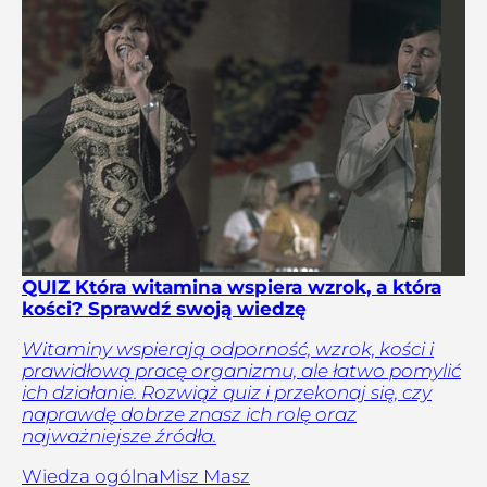
QUIZ Która witamina wspiera wzrok, a która
kości? Sprawdź swoją wiedzę
Witaminy wspierają odporność, wzrok, kości i
prawidłową pracę organizmu, ale łatwo pomylić
ich działanie. Rozwiąż quiz i przekonaj się, czy
naprawdę dobrze znasz ich rolę oraz
najważniejsze źródła.
Wiedza ogólna
Misz Masz