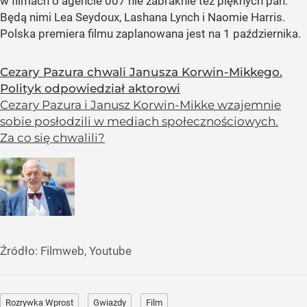
w filmach o agencie 007 nie zabraknie też pięknych pań.
Będą nimi Lea Seydoux, Lashana Lynch i Naomie Harris.
Polska premiera filmu zaplanowana jest na 1 października.
Cezary Pazura chwali Janusza Korwin-Mikkego.
Polityk odpowiedział aktorowi
Cezary Pazura i Janusz Korwin-Mikke wzajemnie
sobie posłodzili w mediach społecznościowych.
Za co się chwalili?
Źródło:
Filmweb, Youtube
Rozrywka Wprost
Gwiazdy
Film