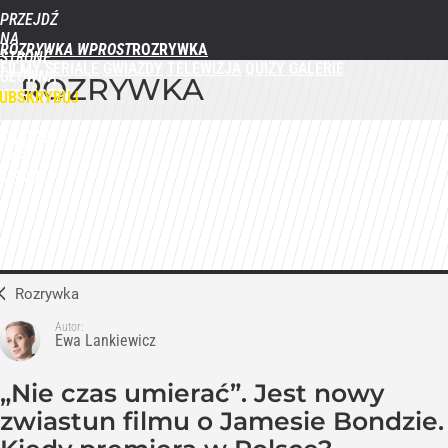
PRZEJDŹ
NA
ROZRYWKA WPROST
STRONĘ
FILMY
SERIALE
GWIAZDY
TELEWIZJA
QUIZY
GALERIE
GŁÓWNĄ
ROZRYWKA
WPROST.PL
UBSKRYBUJ
ZALOGUJ
MENU
Rozrywka
Autor:
Ewa Lankiewicz
„Nie czas umierać”. Jest nowy
zwiastun filmu o Jamesie Bondzie.