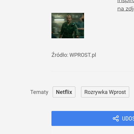
inspir
na zdj
Źródło:
WPROST.pl
Netflix
Rozrywka Wprost
UDO