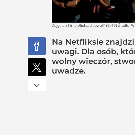
Zdjęcia z filmu „Richard Jewell” (2019)
Źródło:
Wa
Na Netfliksie znajdz
uwagi. Dla osób, kt
wolny wieczór, stwor
uwadze.