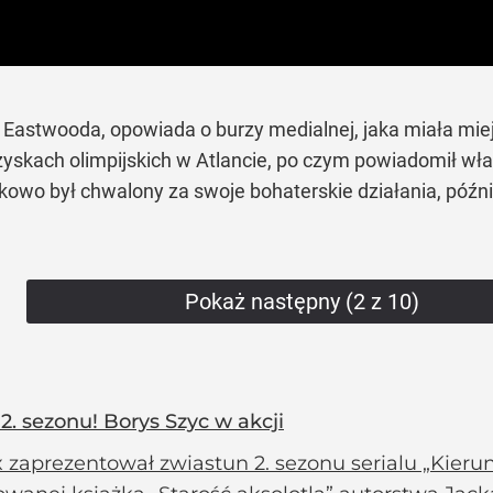
 Eastwooda, opowiada o burzy medialnej, jaka miała miej
rzyskach olimpijskich w Atlancie, po czym powiadomił wł
wo był chwalony za swoje bohaterskie działania, późnie
Pokaż następny (2 z 10)
2. sezonu! Borys Szyc w akcji
x zaprezentował zwiastun 2. sezonu serialu „Kierune