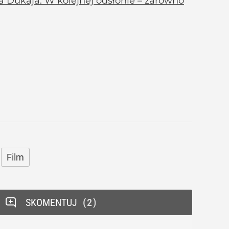
ka Dukaja. W kolejnej odsłonie – zarówno
Film
SKOMENTUJ
2