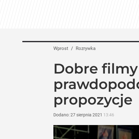
Wprost
/
Rozrywka
Dobre filmy 
prawdopodob
propozycje
Dodano:
27
sierpnia
2021
13:46