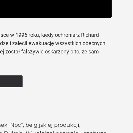
sce w 1996 roku, kiedy ochroniarz Richard
adze i zalecił ewakuację wszystkich obecnych
j został fałszywie oskarżony o to, że sam
k: Noc”, belgijskiej produkcji,