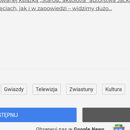
owanej książką „Starość aksolotla” autorstwa Jac
ęciach, jak i w zapowiedzi – widzimy dużo...
Gwiazdy
Telewizja
Zwiastuny
Kultura
STĘPNIJ
Obserwuj nas
w
Google News