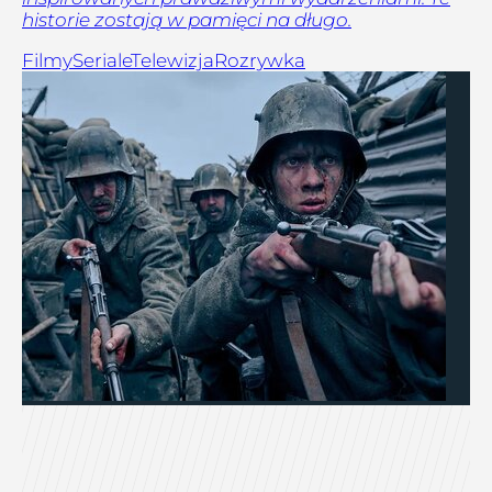
historie zostają w pamięci na długo.
Filmy
Seriale
Telewizja
Rozrywka