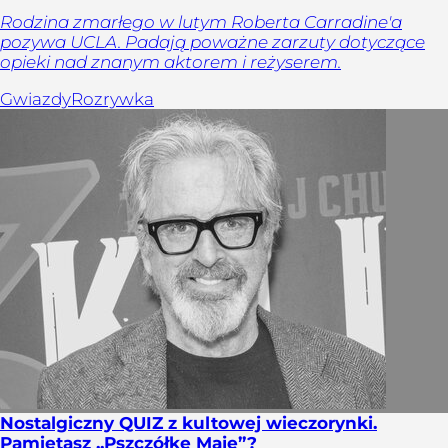
Rodzina zmarłego w lutym Roberta Carradine'a
pozywa UCLA. Padają poważne zarzuty dotyczące
opieki nad znanym aktorem i reżyserem.
Gwiazdy
Rozrywka
Nostalgiczny QUIZ z kultowej wieczorynki.
Pamiętasz „Pszczółkę Maję”?