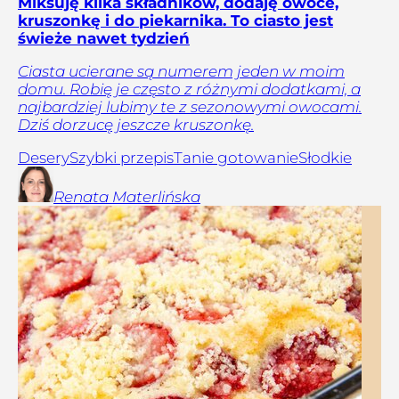
Miksuję kilka składników, dodaję owoce,
kruszonkę i do piekarnika. To ciasto jest
świeże nawet tydzień
Ciasta ucierane są numerem jeden w moim
domu. Robię je często z różnymi dodatkami, a
najbardziej lubimy te z sezonowymi owocami.
Dziś dorzucę jeszcze kruszonkę.
Desery
Szybki przepis
Tanie gotowanie
Słodkie
Renata
Materlińska