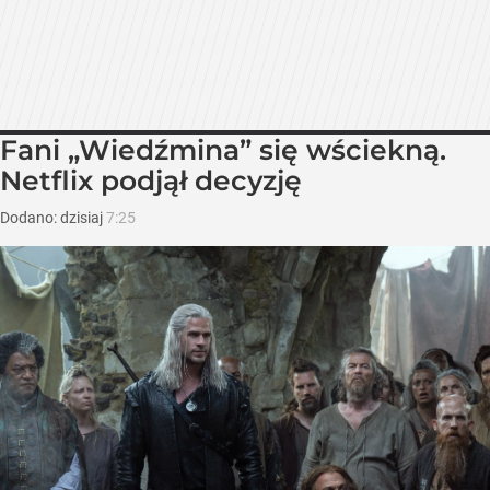
Fani „Wiedźmina” się wściekną.
Netflix podjął decyzję
Dodano:
dzisiaj
7:25