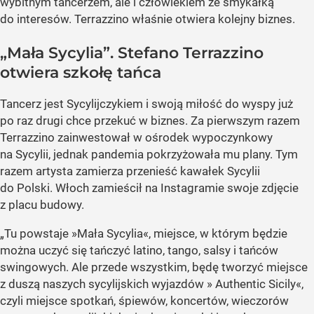
wybitnym tancerzem, ale i człowiekiem ze smykałką
do interesów. Terrazzino właśnie otwiera kolejny biznes.
„Mała Sycylia”. Stefano Terrazzino
otwiera szkołę tańca
Tancerz jest Sycylijczykiem i swoją miłość do wyspy już
po raz drugi chce przekuć w biznes. Za pierwszym razem
Terrazzino zainwestował w ośrodek wypoczynkowy
na Sycylii, jednak pandemia pokrzyżowała mu plany. Tym
razem artysta zamierza przenieść kawałek Sycylii
do Polski. Włoch zamieścił na Instagramie swoje zdjęcie
z placu budowy.
„Tu powstaje »Mała Sycylia«, miejsce, w którym będzie
można uczyć się tańczyć latino, tango, salsy i tańców
swingowych. Ale przede wszystkim, będę tworzyć miejsce
z duszą naszych sycylijskich wyjazdów » Authentic Sicily«,
czyli miejsce spotkań, śpiewów, koncertów, wieczorów