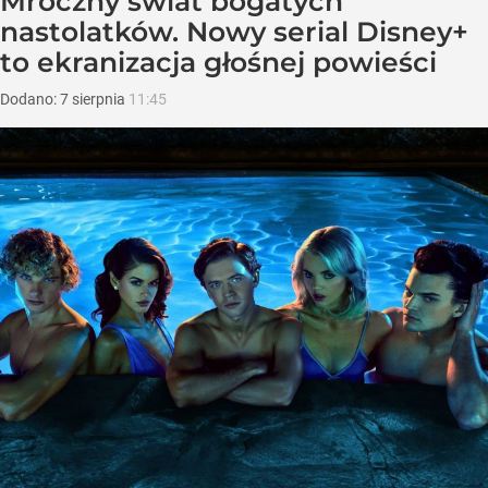
Mroczny świat bogatych
nastolatków. Nowy serial Disney+
to ekranizacja głośnej powieści
Dodano:
7
sierpnia
11:45