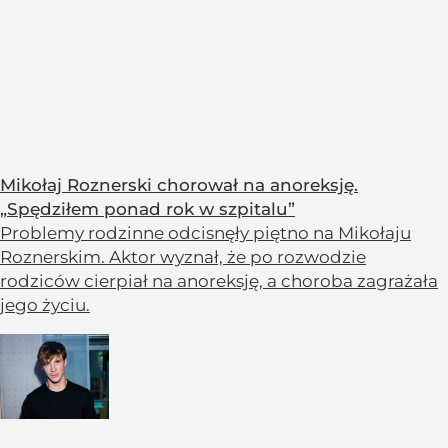
Mikołaj Roznerski chorował na anoreksję.
„Spędziłem ponad rok w szpitalu”
Problemy rodzinne odcisnęły piętno na Mikołaju
Roznerskim. Aktor wyznał, że po rozwodzie
rodziców cierpiał na anoreksję, a choroba zagrażała
jego życiu.