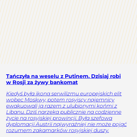
Tańczyła na weselu z Putinem. Dzisiaj robi
w Rosji za żywy bankomat
Kiedyś była ikoną serwilizmu europejskich elit
wobec Moskwy, potem rosyjscy najemnicy
ewakuowali ją razem z ulubionymi końmi z
Libanu. Dziś narzeka publicznie na codzienne
życie na rosyjskiej prowincji. Była szefowa
dyplomacji Austrii najwyraźniej nie może pojąć
rozumem zakamarków rosyjskiej duszy.