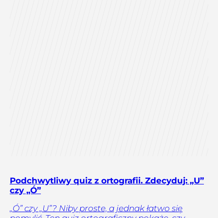
Podchwytliwy quiz z ortografii. Zdecyduj: „U”
czy „Ó”
„Ó” czy „U”? Niby proste, a jednak łatwo się
pomylić. Ten quiz ortograficzny pokaże, czy