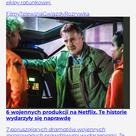
ekipy ratunkowej.
Filmy
Telewizja
Gwiazdy
Rozrywka
6 wojennych produkcji na Netflix. Te historie
wydarzyły się naprawdę
7 poruszających dramatów wojennych
inspirowanych prawdziwymi wydarzeniami. Te