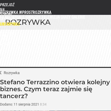
PRZEJDŹ
NA
ROZRYWKA WPROST
STRONĘ
FILMY
SERIALE
GWIAZDY
TELEWIZJA
QUIZY
GALERIE
GŁÓWNĄ
ROZRYWKA
WPROST.PL
UBSKRYBUJ
ZALOGUJ
MENU
Rozrywka
Stefano Terrazzino otwiera kolejny
biznes. Czym teraz zajmie się
tancerz?
Dodano:
11
sierpnia
2021
8:34