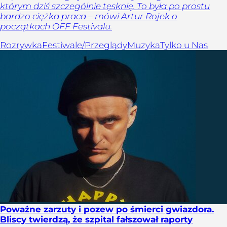
którym dziś szczególnie tęsknię. To była po prostu
bardzo ciężka praca – mówi Artur Rojek o
początkach OFF Festivalu.
Rozrywka
Festiwale/Przeglądy
Muzyka
Tylko u Nas
Poważne zarzuty i pozew po śmierci gwiazdora.
Bliscy twierdzą, że szpital fałszował raporty