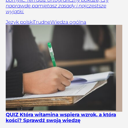
naprawdę pamiętasz zasady i najczęstsze
wyjątki.
Język polski
Trudne
Wiedza ogólna
QUIZ Która witamina wspiera wzrok, a która
kości? Sprawdź swoją wiedzę