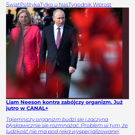
Świat
Polityka
Tylko u Nas
Tygodnik Wprost
Liam Neeson kontra zabójczy organizm. Już
jutro w CANAL+
Tajemniczy organizm budzi się i zaczyna
błyskawicznie się rozmnażać. Problem w tym, że
ludzkość nie ma pod ręką wyspecjalizowanej