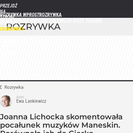
PRZEJDŹ
NA
ROZRYWKA WPROST
STRONĘ
FILMY
SERIALE
GWIAZDY
TELEWIZJA
QUIZY
GALERIE
GŁÓWNĄ
ROZRYWKA
WPROST.PL
UBSKRYBUJ
ZALOGUJ
MENU
Rozrywka
Autor:
Ewa Lankiewicz
Joanna Lichocka skomentowała
pocałunek muzyków Maneskin.