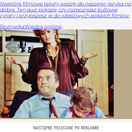
Niektóre filmowe teksty weszły do naszego języka na
dobre. Ten quiz pokaże, czy rozpoznasz kultowe
cytaty i przypiszesz je do właściwych polskich filmów.
Rozrywka
Wiedza ogólna