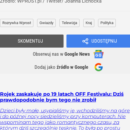
Źródło:
WPROST.pl
/
Twitter/ Joanna Lichocka
Rozrywka Wprost
Gwiazdy
Telewizja
Kraj
Polityka
SKOMENTUJ
UDOSTĘPNIJ
Obserwuj nas
w
Google News
Dodaj jako
źródło w Google
Rojek zaskakuje po 19 latach OFF Festivalu: Dziś
prawdopodobnie bym tego nie zrobił
Dzieci były małe, usypialiśmy je, wchodziliśmy na górę
i do późnej nocy siedzieliśmy przy komputerach. Nie
wspominam tego jako romantycznego czasu, za
którym dziś szczególnie tęsknię. To była po prostu