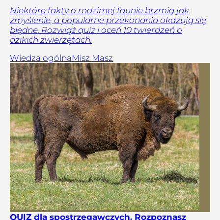
Niektóre fakty o rodzimej faunie brzmią jak
zmyślenie, a popularne przekonania okazują się
błędne. Rozwiąż quiz i oceń 10 twierdzeń o
dzikich zwierzętach.
Wiedza ogólna
Misz Masz
QUIZ dla spostrzegawczych. Rozpoznasz