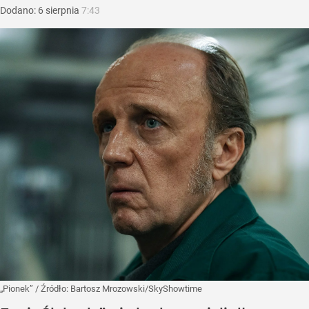
Dodano:
6
sierpnia
7:43
„Pionek”
/ Źródło:
Bartosz Mrozowski/SkyShowtime