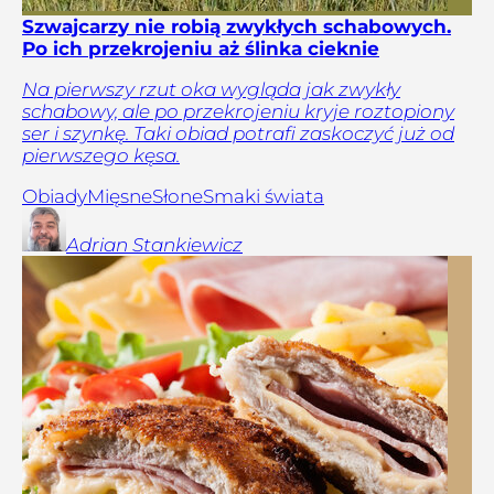
Szwajcarzy nie robią zwykłych schabowych.
Po ich przekrojeniu aż ślinka cieknie
Na pierwszy rzut oka wygląda jak zwykły
schabowy, ale po przekrojeniu kryje roztopiony
ser i szynkę. Taki obiad potrafi zaskoczyć już od
pierwszego kęsa.
Obiady
Mięsne
Słone
Smaki świata
Adrian
Stankiewicz