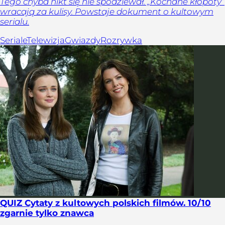
Tego chyba nikt się nie spodziewał. „Kochane kłopoty”
wracają za kulisy. Powstaje dokument o kultowym
serialu.
Seriale
Telewizja
Gwiazdy
Rozrywka
QUIZ Cytaty z kultowych polskich filmów. 10/10
zgarnie tylko znawca