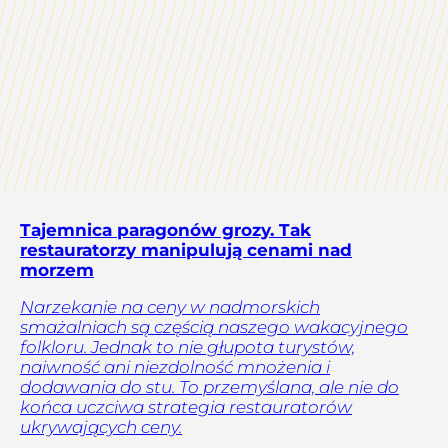
Tajemnica paragonów grozy. Tak
restauratorzy manipulują cenami nad
morzem
Narzekanie na ceny w nadmorskich
smażalniach są częścią naszego wakacyjnego
folkloru. Jednak to nie głupota turystów,
naiwność ani niezdolność mnożenia i
dodawania do stu. To przemyślana, ale nie do
końca uczciwa strategia restauratorów
ukrywających ceny.