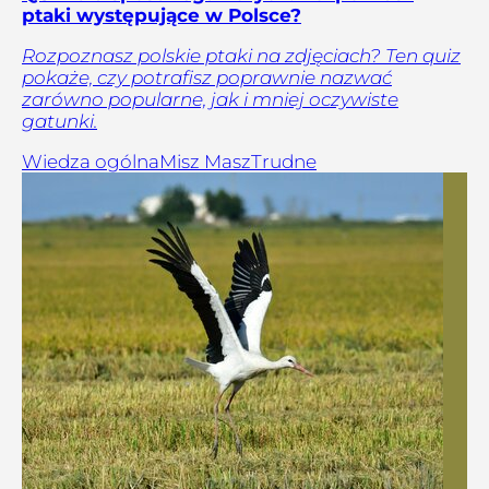
ptaki występujące w Polsce?
Rozpoznasz polskie ptaki na zdjęciach? Ten quiz
pokaże, czy potrafisz poprawnie nazwać
zarówno popularne, jak i mniej oczywiste
gatunki.
Wiedza ogólna
Misz Masz
Trudne