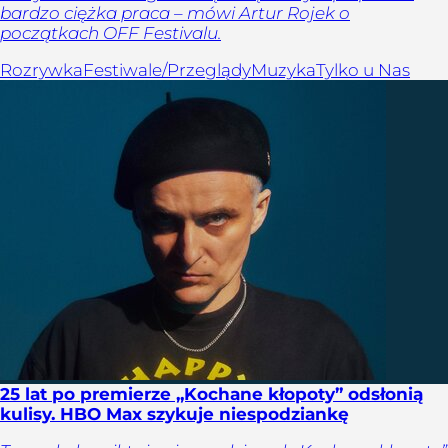
bardzo ciężka praca – mówi Artur Rojek o
początkach OFF Festivalu.
Rozrywka
Festiwale/Przeglądy
Muzyka
Tylko u Nas
25 lat po premierze „Kochane kłopoty” odsłonią
kulisy. HBO Max szykuje niespodziankę