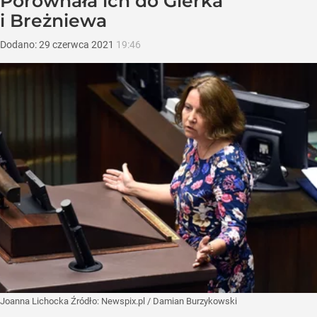
Porównała ich do Gierka
i Breżniewa
Dodano:
29
czerwca
2021
19:46
Joanna Lichocka
Źródło:
Newspix.pl
/
Damian Burzykowski