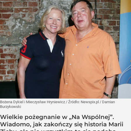
Bożena Dykiel i Mieczysław Hryniewicz
/ Źródło:
Newspix.pl
/
Damian
Burzykowski
Wielkie pożegnanie w „Na Wspólnej”.
Wiadomo, jak zakończy się historia Marii