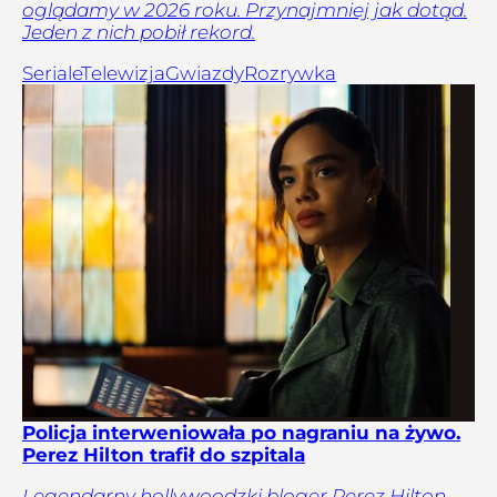
oglądamy w 2026 roku. Przynajmniej jak dotąd.
Jeden z nich pobił rekord.
Seriale
Telewizja
Gwiazdy
Rozrywka
Policja interweniowała po nagraniu na żywo.
Perez Hilton trafił do szpitala
Legendarny hollywoodzki bloger Perez Hilton