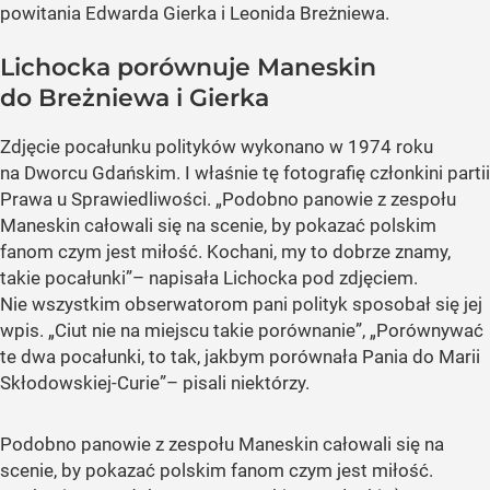
powitania Edwarda Gierka i Leonida Breżniewa.
Lichocka porównuje Maneskin
do Breżniewa i Gierka
Zdjęcie pocałunku polityków wykonano w 1974 roku
na Dworcu Gdańskim. I właśnie tę fotografię członkini partii
Prawa u Sprawiedliwości.
„Podobno panowie z zespołu
Maneskin całowali się na scenie, by pokazać polskim
fanom czym jest miłość. Kochani, my to dobrze znamy,
takie pocałunki”
– napisała Lichocka pod zdjęciem.
Nie wszystkim obserwatorom pani polityk sposobał się jej
wpis.
„Ciut nie na miejscu takie porównanie”
,
„Porównywać
te dwa pocałunki, to tak, jakbym porównała Pania do Marii
Skłodowskiej-Curie”
– pisali niektórzy.
Podobno panowie z zespołu Maneskin całowali się na
scenie, by pokazać polskim fanom czym jest miłość.