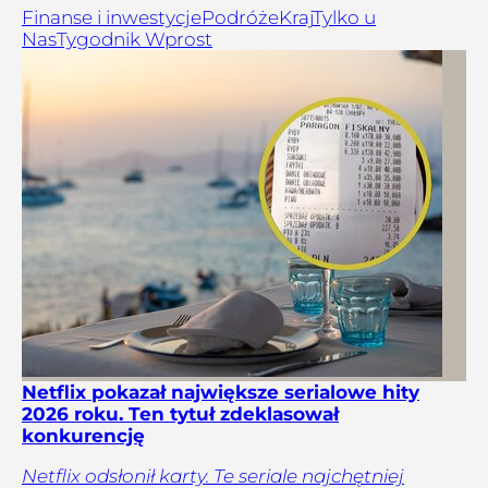
Finanse i inwestycje
Podróże
Kraj
Tylko u
Nas
Tygodnik Wprost
Netflix pokazał największe serialowe hity
2026 roku. Ten tytuł zdeklasował
konkurencję
Netflix odsłonił karty. Te seriale najchętniej