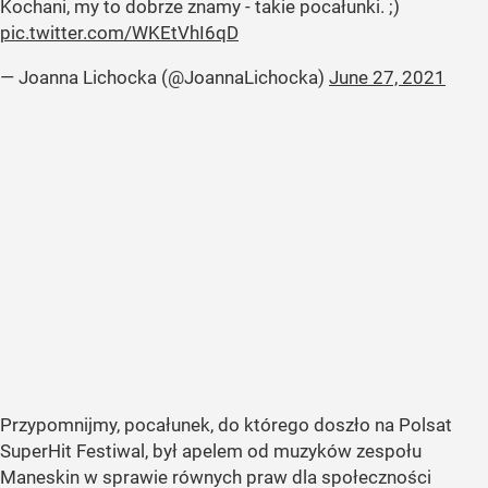
Kochani, my to dobrze znamy - takie pocałunki. ;)
pic.twitter.com/WKEtVhI6qD
— Joanna Lichocka (@JoannaLichocka)
June 27, 2021
Przypomnijmy, pocałunek, do którego doszło na Polsat
SuperHit Festiwal, był apelem od muzyków zespołu
Maneskin w sprawie równych praw dla społeczności