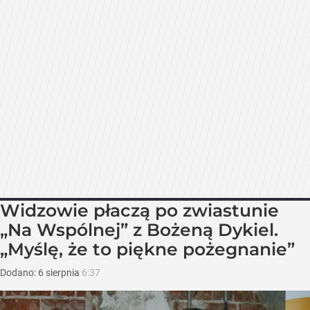
Widzowie płaczą po zwiastunie
„Na Wspólnej” z Bożeną Dykiel.
„Myślę, że to piękne pożegnanie”
Dodano:
6
sierpnia
6:37