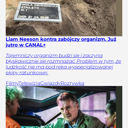
Liam Neeson kontra zabójczy organizm. Już
jutro w CANAL+
Tajemniczy organizm budzi się i zaczyna
błyskawicznie się rozmnażać. Problem w tym, że
ludzkość nie ma pod ręką wyspecjalizowanej
ekipy ratunkowej.
Filmy
Telewizja
Gwiazdy
Rozrywka