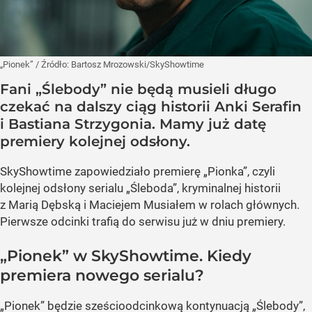
„Pionek”
/ Źródło:
Bartosz Mrozowski/SkyShowtime
Fani „Ślebody” nie będą musieli długo
czekać na dalszy ciąg historii Anki Serafin
i Bastiana Strzygonia. Mamy już datę
premiery kolejnej odsłony.
SkyShowtime zapowiedziało premierę „Pionka”, czyli
kolejnej odsłony serialu „Śleboda”, kryminalnej historii
z Marią Dębską i Maciejem Musiałem w rolach głównych.
Pierwsze odcinki trafią do serwisu już w dniu premiery.
„Pionek” w SkyShowtime. Kiedy
premiera nowego serialu?
„Pionek” będzie sześcioodcinkową kontynuacją „Ślebody”,