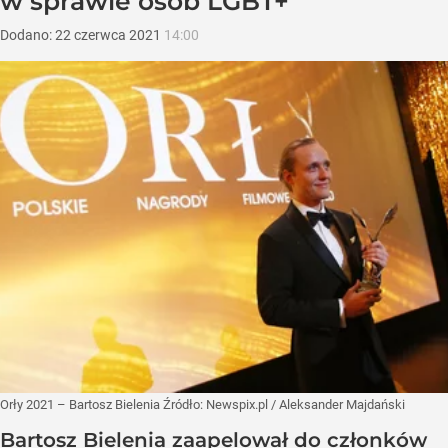
w sprawie osób LGBT+
Dodano:
22
czerwca
2021
14:00
Orły 2021 – Bartosz Bielenia
Źródło:
Newspix.pl
/
Aleksander Majdański
Bartosz Bielenia zaapelował do członków