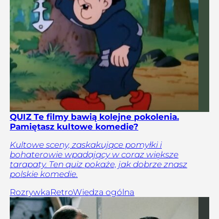
QUIZ Te filmy bawią kolejne pokolenia.
Pamiętasz kultowe komedie?
Kultowe sceny, zaskakujące pomyłki i
bohaterowie wpadający w coraz większe
tarapaty. Ten quiz pokaże, jak dobrze znasz
polskie komedie.
Rozrywka
Retro
Wiedza ogólna