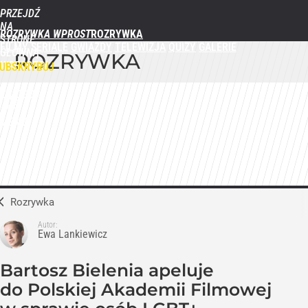
PRZEJDŹ
NA
ROZRYWKA WPROST
STRONĘ
FILMY
SERIALE
GWIAZDY
TELEWIZJA
QUIZY
GALERIE
GŁÓWNĄ
ROZRYWKA
WPROST.PL
UBSKRYBUJ
ZALOGUJ
MENU
Rozrywka
Autor:
Ewa Lankiewicz
Bartosz Bielenia apeluje
do Polskiej Akademii Filmowej