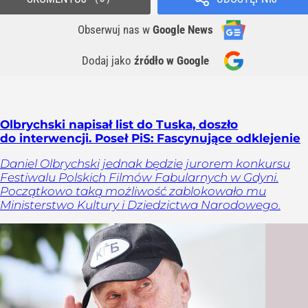
Obserwuj nas
w
Google News
Dodaj jako
źródło w Google
Olbrychski napisał list do Tuska, doszło
do interwencji. Poseł PiS: Fascynujące odklejenie
Daniel Olbrychski jednak będzie jurorem konkursu
Festiwalu Polskich Filmów Fabularnych w Gdyni.
Początkowo taką możliwość zablokowało mu
Ministerstwo Kultury i Dziedzictwa Narodowego.