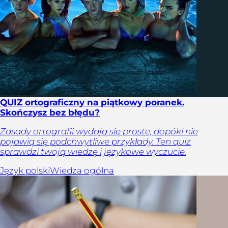
QUIZ ortograficzny na piątkowy poranek.
Skończysz bez błędu?
Zasady ortografii wydają się proste, dopóki nie
pojawią się podchwytliwe przykłady. Ten quiz
sprawdzi twoją wiedzę i językowe wyczucie.
Język polski
Wiedza ogólna