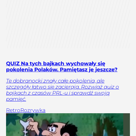
QUIZ Na tych bajkach wychowały się
pokolenia Polaków. Pamiętasz je jeszcze?
Te dobranocki znały całe pokolenia, ale
szczegóły łatwo się zacierają. Rozwiąż quiz o
bajkach z czasów PRL-u i sprawdź swoją
pamięć.
Retro
Rozrywka