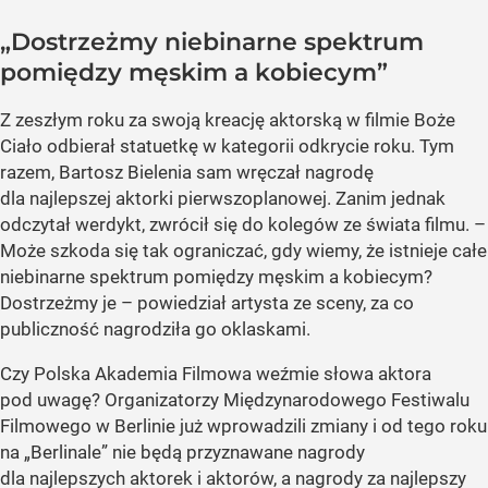
„Dostrzeżmy niebinarne spektrum
pomiędzy męskim a kobiecym”
Z zeszłym roku za swoją kreację aktorską w filmie Boże
Ciało odbierał statuetkę w kategorii odkrycie roku. Tym
razem, Bartosz Bielenia sam wręczał nagrodę
dla najlepszej aktorki pierwszoplanowej. Zanim jednak
odczytał werdykt, zwrócił się do kolegów ze świata filmu.
–
Może szkoda się tak ograniczać, gdy wiemy, że istnieje całe
niebinarne spektrum pomiędzy męskim a kobiecym?
Dostrzeżmy je
– powiedział artysta ze sceny, za co
publiczność nagrodziła go oklaskami.
Czy Polska Akademia Filmowa weźmie słowa aktora
pod uwagę? Organizatorzy Międzynarodowego Festiwalu
Filmowego w Berlinie już wprowadzili zmiany i od tego roku
na „Berlinale” nie będą przyznawane nagrody
dla najlepszych aktorek i aktorów, a nagrody za najlepszy