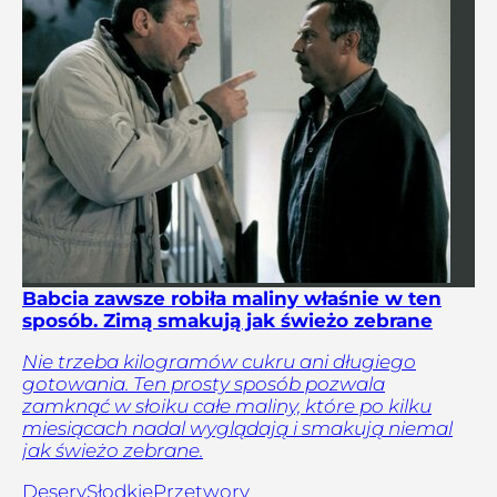
Babcia zawsze robiła maliny właśnie w ten
sposób. Zimą smakują jak świeżo zebrane
Nie trzeba kilogramów cukru ani długiego
gotowania. Ten prosty sposób pozwala
zamknąć w słoiku całe maliny, które po kilku
miesiącach nadal wyglądają i smakują niemal
jak świeżo zebrane.
Desery
Słodkie
Przetwory