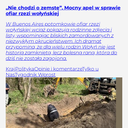
„Nie chodzi o zemstę”. Mocny apel w sprawie
ofiar rzezi wołyńskiej
W Buenos Aires potomkowie ofiar rzezi
wołyńskiej wciąż pokazują rodzinne zdjęcia i
listy, wspominając bliskich zamordowanych z
niezwykłym okrucieństwem. Ich dramat
przypomina, że dla wielu rodzin Wołyń nie jest
historią zamkniętą, lecz bolesną raną, która do
dziś nie została zagojona.
Kraj
Polityka
Opinie i komentarze
Tylko u
Nas
Tygodnik Wprost