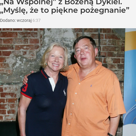
„Na Wspólnej” z Bożeną Dykiel.
„Myślę, że to piękne pożegnanie”
Dodano:
wczoraj
6:37