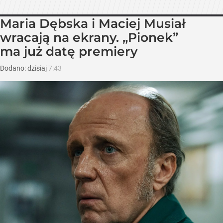
Maria Dębska i Maciej Musiał
wracają na ekrany. „Pionek”
ma już datę premiery
Dodano:
dzisiaj
7:43