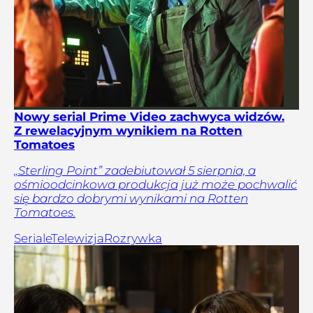
Nowy serial Prime Video zachwyca widzów.
Z rewelacyjnym wynikiem na Rotten
Tomatoes
„Sterling Point” zadebiutował 5 sierpnia, a
ośmioodcinkowa produkcja już może pochwalić
się bardzo dobrymi wynikami na Rotten
Tomatoes.
Seriale
Telewizja
Rozrywka