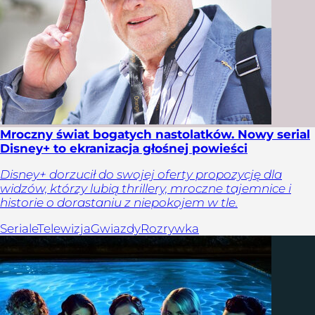
Mroczny świat bogatych nastolatków. Nowy serial
Disney+ to ekranizacja głośnej powieści
Disney+ dorzucił do swojej oferty propozycję dla
widzów, którzy lubią thrillery, mroczne tajemnice i
historie o dorastaniu z niepokojem w tle.
Seriale
Telewizja
Gwiazdy
Rozrywka