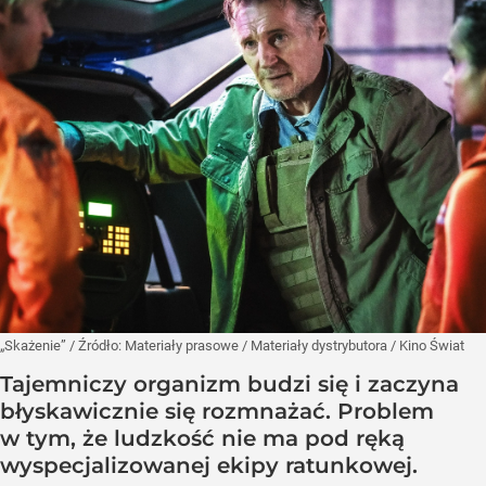
„Skażenie”
/ Źródło:
Materiały prasowe
/
Materiały dystrybutora / Kino Świat
Tajemniczy organizm budzi się i zaczyna
błyskawicznie się rozmnażać. Problem
w tym, że ludzkość nie ma pod ręką
wyspecjalizowanej ekipy ratunkowej.