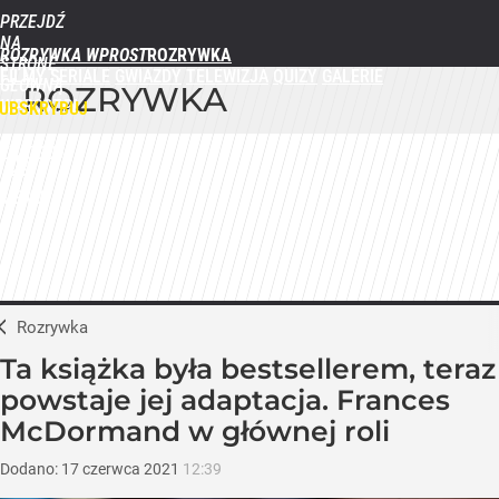
PRZEJDŹ
NA
ROZRYWKA WPROST
STRONĘ
FILMY
SERIALE
GWIAZDY
TELEWIZJA
QUIZY
GALERIE
GŁÓWNĄ
ROZRYWKA
WPROST.PL
UBSKRYBUJ
ZALOGUJ
MENU
Rozrywka
Ta książka była bestsellerem, teraz
powstaje jej adaptacja. Frances
McDormand w głównej roli
Dodano:
17
czerwca
2021
12:39