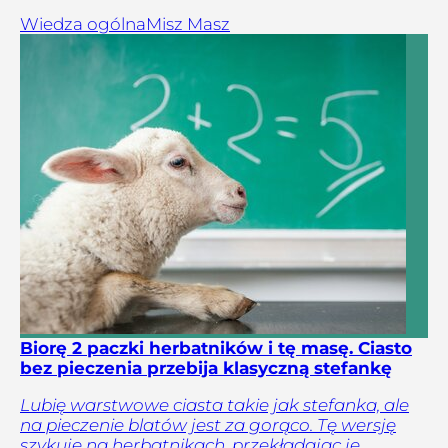
Wiedza ogólna
Misz Masz
Biorę 2 paczki herbatników i tę masę. Ciasto
bez pieczenia przebija klasyczną stefankę
Lubię warstwowe ciasta takie jak stefanka, ale
na pieczenie blatów jest za gorąco. Tę wersję
szykuję na herbatnikach, przekładając je