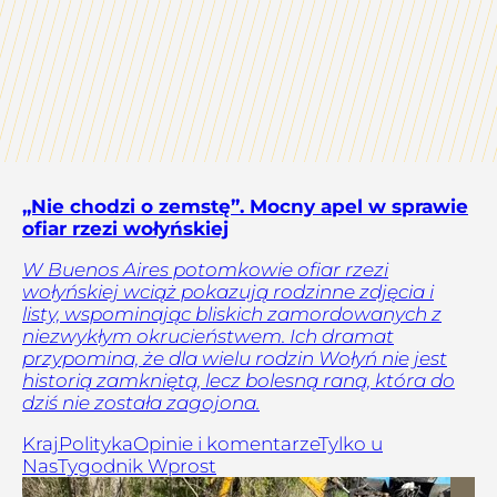
„Nie chodzi o zemstę”. Mocny apel w sprawie
ofiar rzezi wołyńskiej
W Buenos Aires potomkowie ofiar rzezi
wołyńskiej wciąż pokazują rodzinne zdjęcia i
listy, wspominając bliskich zamordowanych z
niezwykłym okrucieństwem. Ich dramat
przypomina, że dla wielu rodzin Wołyń nie jest
historią zamkniętą, lecz bolesną raną, która do
dziś nie została zagojona.
Kraj
Polityka
Opinie i komentarze
Tylko u
Nas
Tygodnik Wprost