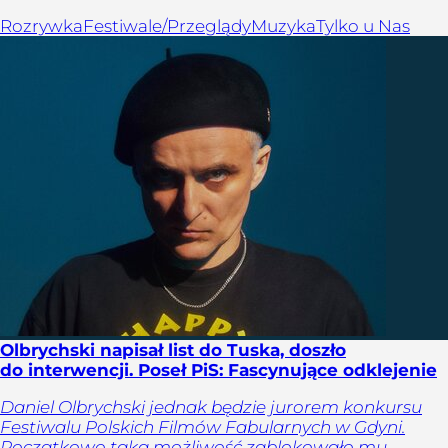
Rozrywka
Festiwale/Przeglądy
Muzyka
Tylko u Nas
Olbrychski napisał list do Tuska, doszło
do interwencji. Poseł PiS: Fascynujące odklejenie
Daniel Olbrychski jednak będzie jurorem konkursu
Festiwalu Polskich Filmów Fabularnych w Gdyni.
Początkowo taką możliwość zablokowało mu