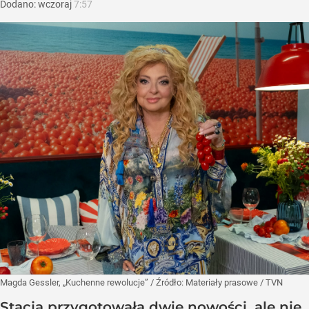
Dodano:
wczoraj
7:57
Magda Gessler, „Kuchenne rewolucje”
/ Źródło:
Materiały prasowe
/
TVN
Stacja przygotowała dwie nowości, ale nie