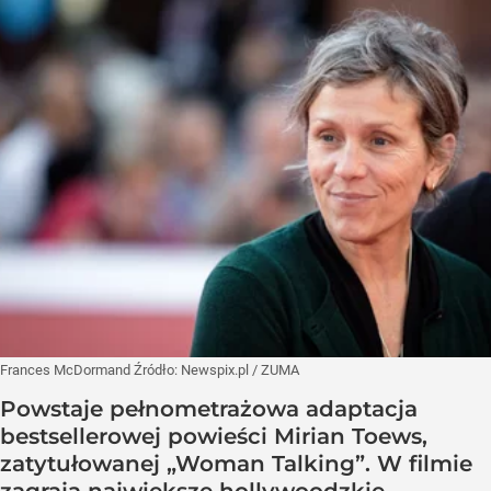
Frances McDormand
Źródło:
Newspix.pl
/
ZUMA
Powstaje pełnometrażowa adaptacja
bestsellerowej powieści Mirian Toews,
zatytułowanej „Woman Talking”. W filmie
zagrają największe hollywoodzkie