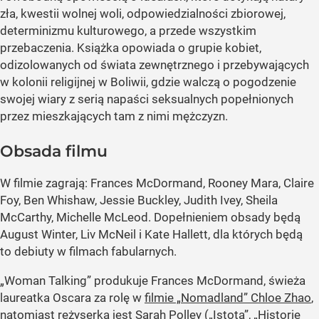
zła, kwestii wolnej woli, odpowiedzialności zbiorowej,
determinizmu kulturowego, a przede wszystkim
przebaczenia. Książka opowiada o grupie kobiet,
odizolowanych od świata zewnętrznego i przebywających
w kolonii religijnej w Boliwii, gdzie walczą o pogodzenie
swojej wiary z serią napaści seksualnych popełnionych
przez mieszkających tam z nimi mężczyzn.
Obsada filmu
W filmie zagrają: Frances McDormand, Rooney Mara, Claire
Foy, Ben Whishaw, Jessie Buckley, Judith Ivey, Sheila
McCarthy, Michelle McLeod. Dopełnieniem obsady będą
August Winter, Liv McNeil i Kate Hallett, dla których będą
to debiuty w filmach fabularnych.
„Woman Talking” produkuje Frances McDormand, świeża
laureatka Oscara za rolę w
filmie „Nomadland” Chloe Zhao
,
natomiast reżyserką jest Sarah Polley („Istota”, „Historie