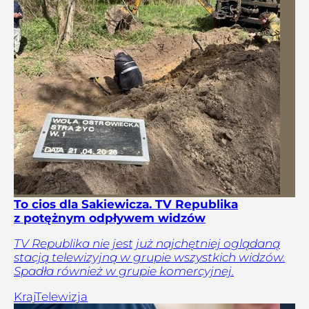
To cios dla Sakiewicza. TV Republika
z potężnym odpływem widzów
TV Republika nie jest już najchętniej oglądaną
stacją telewizyjną w grupie wszystkich widzów.
Spadła również w grupie komercyjnej.
Kraj
Telewizja