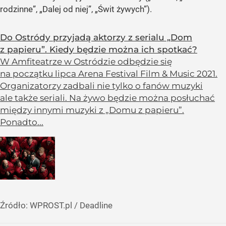
rodzinne”, „Dalej od niej”, „Świt żywych”).
Do Ostródy przyjadą aktorzy z serialu „Dom
z papieru”. Kiedy będzie można ich spotkać?
W Amfiteatrze w Ostródzie odbędzie się
na początku lipca Arena Festival Film & Music 2021.
Organizatorzy zadbali nie tylko o fanów muzyki
ale także seriali. Na żywo będzie można posłuchać
między innymi muzyki z „Domu z papieru”.
Ponadto...
Źródło:
WPROST.pl
/
Deadline