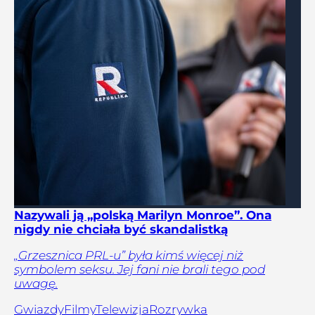
Nazywali ją „polską Marilyn Monroe”. Ona
nigdy nie chciała być skandalistką
„Grzesznica PRL-u” była kimś więcej niż
symbolem seksu. Jej fani nie brali tego pod
uwagę.
Gwiazdy
Filmy
Telewizja
Rozrywka