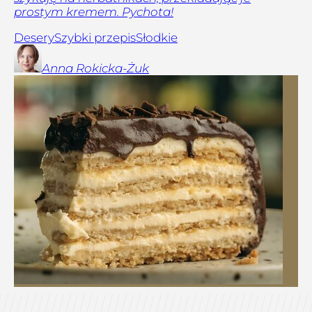
prostym kremem. Pychota!
Desery
Szybki przepis
Słodkie
Anna
Rokicka-Żuk