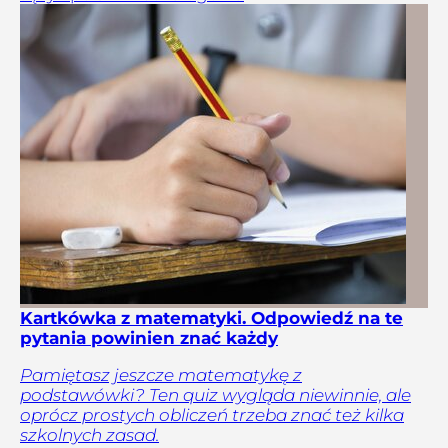
Kartkówka z matematyki. Odpowiedź na te
pytania powinien znać każdy
Pamiętasz jeszcze matematykę z
podstawówki? Ten quiz wygląda niewinnie, ale
oprócz prostych obliczeń trzeba znać też kilka
szkolnych zasad.