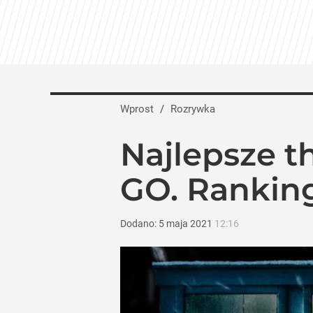
Rojek zaskakuje po 19 latach OFF Festi
dodaj
Tego sondażu premier nie może zlekce
Wprost
/
Rozrywka
8
Najlepsze t
Jesień pełna hitów w TVN. Jubileusze, „
GO. Rankin
dodaj
Dodano:
5
maja
2021
12:16