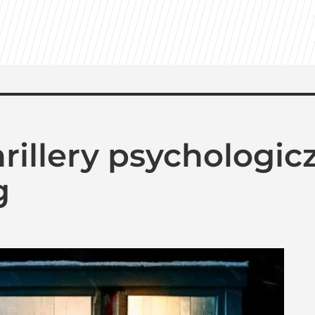
valu: Dziś prawdopodobnie bym tego nie zrobił
ważyć. Polacy o przywróceniu CPN
hrillery psychologi
Azja Express” i zaskakująca nowość
g