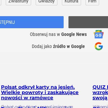
Zwiastuny
Gwiazdy
Kultura
Film
STĘPNIJ
Obserwuj nas
w
Google News
Dodaj jako
źródło w Google
Polsat odkrył karty na jesień.
QUIZ 
Wielkie powroty i zaskakujące
wzrok
nowości w ramówce
swoją
Polsat odkrył karty przed jesiennym
Witamin