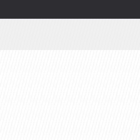
wy serial Disney+ to ekranizacja głośnej powie
lądają i co robią gwiazdy kultowej sagi?
. Już jutro w CANAL+