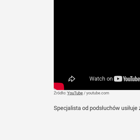
Żródło:
YouTube
/
youtube.com
Specjalista od podsłuchów usiłuje