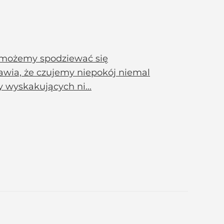
że możemy spodziewać się
awia, że czujemy niepokój niemal
 wyskakujących ni...