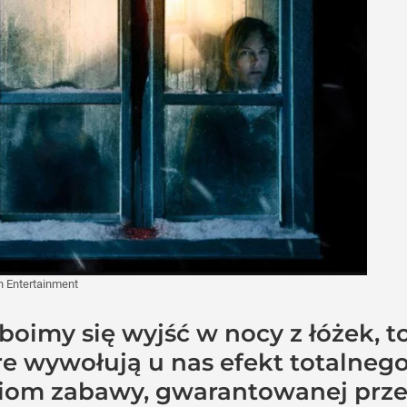
n Entertainment
boimy się wyjść w nocy z łóżek, to
re wywołują u nas efekt totalneg
ziom zabawy, gwarantowanej przez