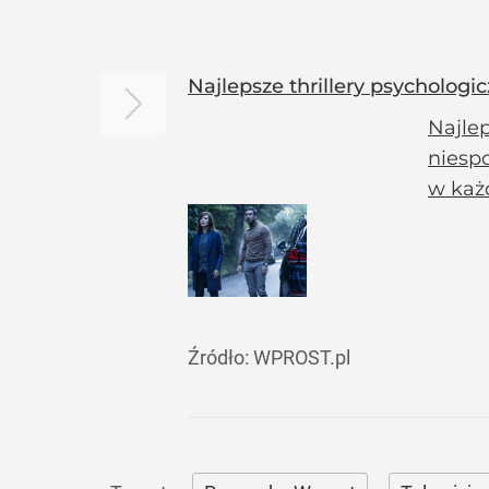
Najlepsze thrillery psychologic
Najlep
niesp
w każ
Źródło:
WPROST.pl