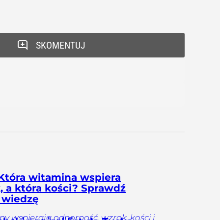
SKOMENTUJ
Która witamina wspiera
, a która kości? Sprawdź
 wiedzę
y wspierają odporność, wzrok, kości i