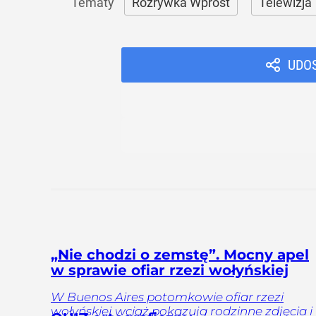
Rozrywka Wprost
Telewizja
UDO
„Nie chodzi o zemstę”. Mocny apel
w sprawie ofiar rzezi wołyńskiej
W Buenos Aires potomkowie ofiar rzezi
wołyńskiej wciąż pokazują rodzinne zdjęcia i