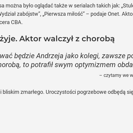
 można było oglądać także w serialach takich jak: „Stule
Wydział zabójstw”, „Pierwsza miłość” – podaje Onet. Aktor
ficera CBA.
żyje. Aktor walczył z chorobą
wać będzie Andrzeja jako kolegi, zawsze 
 chorobą, to potrafił swym optymizmem obda
– czytamy we w
e i bliskim zmarłego. Uroczystości pogrzebowe odbędą 