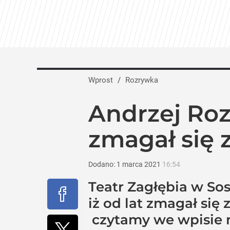
Netflix pokazał największe serialowe hi
dodaj
Widzowie płaczą po zwiastunie „Na Wspó
Wprost
/
Rozrywka
dodaj
Andrzej Roz
Wrze po roku Nawrockiego. „Największa
zmagał się 
16
Dodano:
1
marca
2021
16:54
Teatr Zagłębia w S
iż od lat zmagał si
czytamy we wpisie 