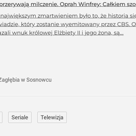
przerywają milczenie. Oprah Winfrey: Całkiem sz
ajwiększym zmartwieniem było to, że historia się
iadzie, który zostanie wyemitowany przez CBS. Op
zali wnuk królowej Elżbiety II i jego żona, są...
 Zagłębia w Sosnowcu
Seriale
Telewizja