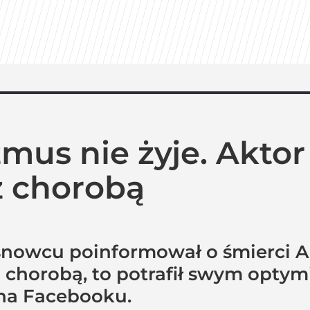
ty 2026 roku. Ten tytuł zdeklasował konkurencję
lnej” z Bożeną Dykiel. „Myślę, że to piękne po
mus nie żyje. Aktor 
 hańba” kontra „Cała Europa nam go zazdrości
z chorobą
osnowcu poinformował o śmierci 
ę z chorobą, to potrafił swym opt
na Facebooku.