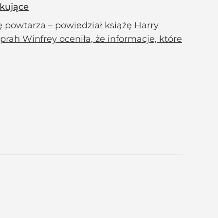
okujące
 powtarza – powiedział książę Harry
rah Winfrey oceniła, że informacje, które