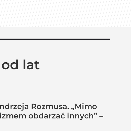
żegnanie”
od lat
”
Andrzeja Rozmusa. „Mimo
ymizmem obdarzać innych” –