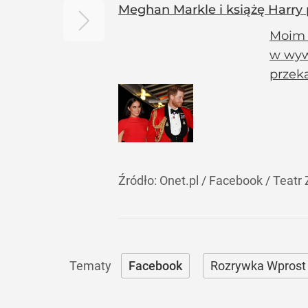
Meghan Markle i książę Harry 
Moim n
w wyw
przeka
Źródło:
Onet.pl
/
Facebook / Teatr
Facebook
Rozrywka Wprost