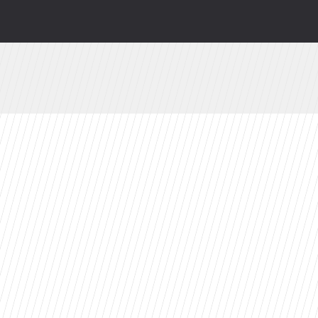
odsłonią kulisy. HBO Max szykuje niespodziankę
branżę do 2030 roku?
 ekrany. „Pionek” ma już datę premiery