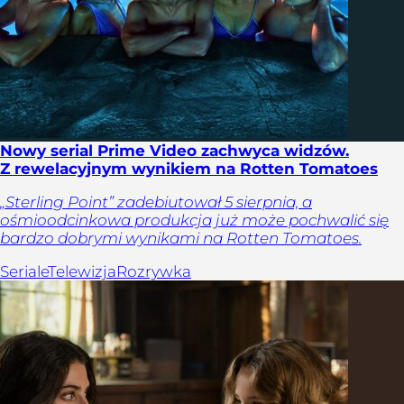
Nowy serial Prime Video zachwyca widzów.
Z rewelacyjnym wynikiem na Rotten Tomatoes
„Sterling Point” zadebiutował 5 sierpnia, a
ośmioodcinkowa produkcja już może pochwalić się
bardzo dobrymi wynikami na Rotten Tomatoes.
Seriale
Telewizja
Rozrywka