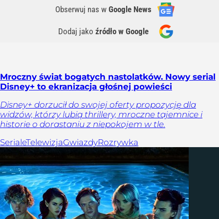
Obserwuj nas
w
Google News
Dodaj jako
źródło w Google
Mroczny świat bogatych nastolatków. Nowy serial
Disney+ to ekranizacja głośnej powieści
Disney+ dorzucił do swojej oferty propozycję dla
widzów, którzy lubią thrillery, mroczne tajemnice i
historie o dorastaniu z niepokojem w tle.
Seriale
Telewizja
Gwiazdy
Rozrywka