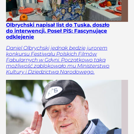
Olbrychski napisał list do Tuska, doszło
do interwencji. Poseł PiS: Fascynujące
odklejenie
Daniel Olbrychski jednak będzie jurorem
konkursu Festiwalu Polskich Filmów
Fabularnych w Gdyni. Początkowo taką
możliwość zablokowało mu Ministerstwo
Kultury i Dziedzictwa Narodowego.