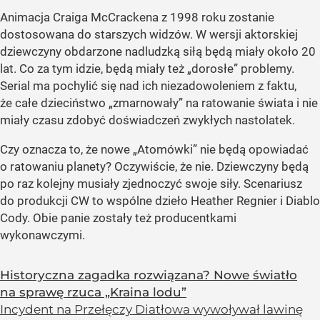
Animacja Craiga McCrackena z 1998 roku zostanie
dostosowana do starszych widzów. W wersji aktorskiej
dziewczyny obdarzone nadludzką siłą będą miały około 20
lat. Co za tym idzie, będą miały też „dorosłe” problemy.
Serial ma pochylić się nad ich niezadowoleniem z faktu,
że całe dzieciństwo „zmarnowały” na ratowanie świata i nie
miały czasu zdobyć doświadczeń zwykłych nastolatek.
Czy oznacza to, że nowe „Atomówki” nie będą opowiadać
o ratowaniu planety? Oczywiście, że nie. Dziewczyny będą
po raz kolejny musiały zjednoczyć swoje siły. Scenariusz
do produkcji CW to wspólne dzieło Heather Regnier i Diablo
Cody. Obie panie zostały też producentkami
wykonawczymi.
Historyczna zagadka rozwiązana? Nowe światło
na sprawę rzuca „Kraina lodu”
Incydent na Przełęczy Diatłowa wywoływał lawinę