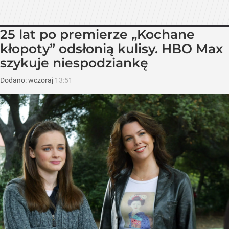
25 lat po premierze „Kochane
kłopoty” odsłonią kulisy. HBO Max
szykuje niespodziankę
Dodano:
wczoraj
13:51