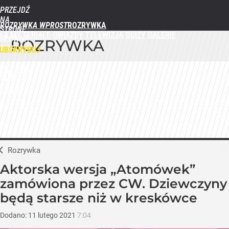
PRZEJDŹ
NA
ROZRYWKA WPROST
STRONĘ
FILMY
SERIALE
GWIAZDY
TELEWIZJA
QUIZY
GALERIE
GŁÓWNĄ
ROZRYWKA
WPROST.PL
UBSKRYBUJ
ZALOGUJ
MENU
Rozrywka
Aktorska wersja „Atomówek”
zamówiona przez CW. Dziewczyny
będą starsze niż w kreskówce
Dodano:
11
lutego
2021
7:04