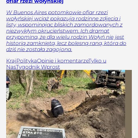
ofiar rzezi wołyńskiej
W Buenos Aires potomkowie ofiar rzezi
wołyńskiej wciąż pokazują rodzinne zdjęcia i
listy, wspominając bliskich zamordowanych z
niezwykłym okrucieństwem. Ich dramat
przypomina, że dla wielu rodzin Wołyń nie jest
historią zamkniętą, lecz bolesną raną, która do
dziś nie została zagojona.
Kraj
Polityka
Opinie i komentarze
Tylko u
Nas
Tygodnik Wprost