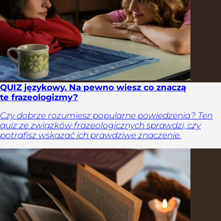
QUIZ językowy. Na pewno wiesz co znaczą
te frazeologizmy?
Czy dobrze rozumiesz popularne powiedzenia? Ten
quiz ze związków frazeologicznych sprawdzi, czy
potrafisz wskazać ich prawdziwe znaczenie.