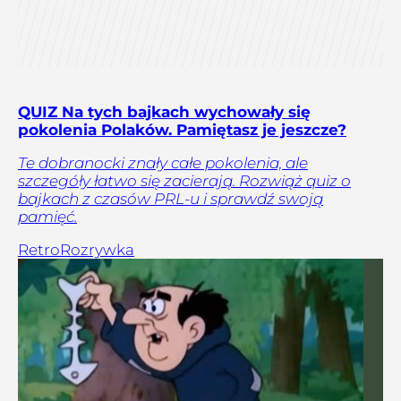
QUIZ Na tych bajkach wychowały się
pokolenia Polaków. Pamiętasz je jeszcze?
Te dobranocki znały całe pokolenia, ale
szczegóły łatwo się zacierają. Rozwiąż quiz o
bajkach z czasów PRL-u i sprawdź swoją
pamięć.
Retro
Rozrywka