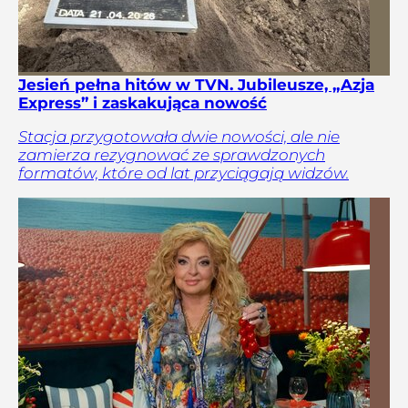
Jesień pełna hitów w TVN. Jubileusze, „Azja
Express” i zaskakująca nowość
Stacja przygotowała dwie nowości, ale nie
zamierza rezygnować ze sprawdzonych
formatów, które od lat przyciągają widzów.