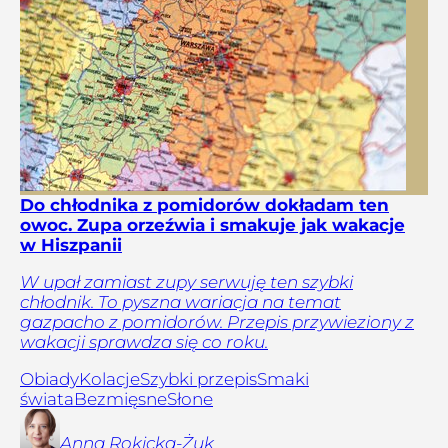
Do chłodnika z pomidorów dokładam ten
owoc. Zupa orzeźwia i smakuje jak wakacje
w Hiszpanii
W upał zamiast zupy serwuję ten szybki
chłodnik. To pyszna wariacja na temat
gazpacho z pomidorów. Przepis przywieziony z
wakacji sprawdza się co roku.
Obiady
Kolacje
Szybki przepis
Smaki
świata
Bezmięsne
Słone
Anna
Rokicka-Żuk