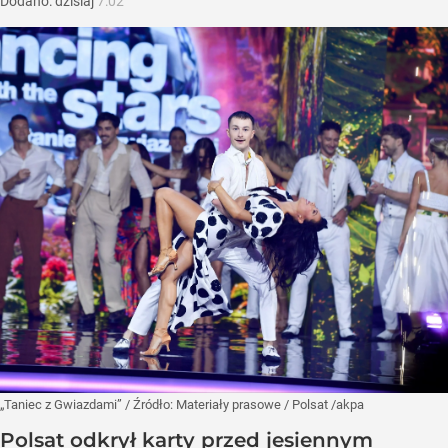
Dodano:
dzisiaj
7:02
„Taniec z Gwiazdami”
/ Źródło:
Materiały prasowe
/
Polsat /akpa
Polsat odkrył karty przed jesiennym