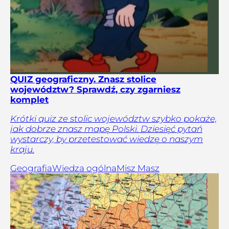
QUIZ geograficzny. Znasz stolice
województw? Sprawdź, czy zgarniesz
komplet
Krótki quiz ze stolic województw szybko pokaże,
jak dobrze znasz mapę Polski. Dziesięć pytań
wystarczy, by przetestować wiedzę o naszym
kraju.
Geografia
Wiedza ogólna
Misz Masz