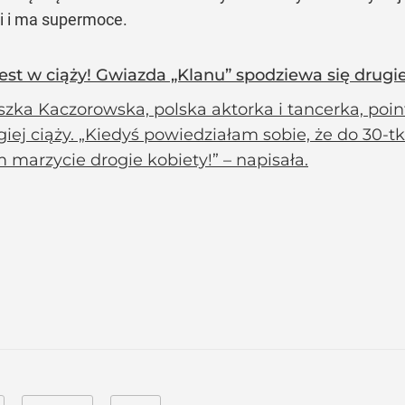
i i ma supermoce.
st w ciąży! Gwiazda „Klanu” spodziewa się drugi
zka Kaczorowska, polska aktorka i tancerka, poin
iej ciąży. „Kiedyś powiedziałam sobie, że do 30-tk
 marzycie drogie kobiety!” – napisała.