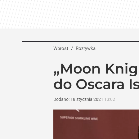
Maria Dębska i Maciej Musiał wracają na
dodaj
Nawrocki ma szansę na drugą kadencję? 
Wprost
/
Rozrywka
10
„Moon Knig
Vistula x LOT: Elegancja w podróży. Pre
do Oscara I
dodaj
Dodano:
18
stycznia
2021
13:02