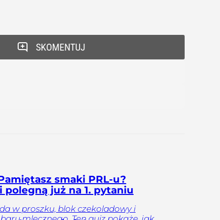
SKOMENTUJ
Pamiętasz smaki PRL-u?
 polegną już na 1. pytaniu
a w proszku, blok czekoladowy i
 baru mlecznego. Ten quiz pokaże, jak