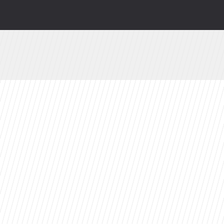
odsłonią kulisy. HBO Max szykuje niespodziankę
branżę do 2030 roku?
ty 2026 roku. Ten tytuł zdeklasował konkurencję