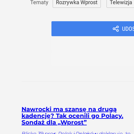
Rozrywka Wprost
Telewizja
UDO
Nawrocki ma szansę na drugą
kadencję? Tak ocenili go Polacy.
Sondaż dla „Wprost”
Blisko 39 proc. Polek i Polaków deklaruje, że