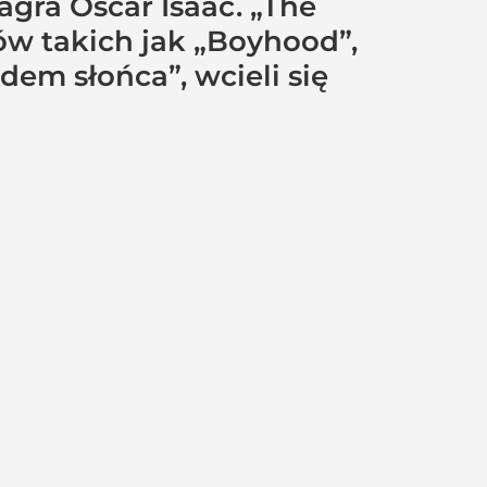
agra Oscar Isaac. „The
ów takich jak „Boyhood”,
em słońca”, wcieli się