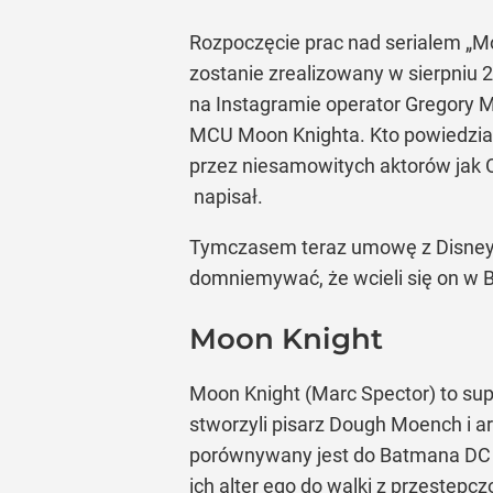
Rozpoczęcie prac nad serialem „Mo
zostanie zrealizowany w sierpniu 2
na Instagramie operator Gregory Mi
MCU Moon Knighta. Kto powiedział, ż
przez niesamowitych aktorów jak 
napisał.
Tymczasem teraz umowę z Disney+ 
domniemywać, że wcieli się on w B
Moon Knight
Moon Knight (Marc Spector) to su
stworzyli pisarz Dough Moench i ar
porównywany jest do Batmana DC C
ich alter ego do walki z przestę