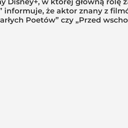
y Disney+, w której główną rolę z
 informuje, że aktor znany z film
rłych Poetów” czy „Przed wschod