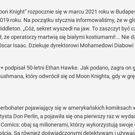
on Knight” rozpocznie się w marcu 2021 roku w Budapeszc
019 roku. Na początku stycznia informowaliśmy, że w głów
ddleton. „Cóż, sekret wyszedł na jaw. To zaszczyt być c
e operatorzy martwią się białymi kostiumami!... Nie dziej
Oscar Isaac. Dziekuje dyrektorowi Mohamedowi Diabowi 
podpisał 50-letni Ethan Hawke. Jak podano, zagra on 
ushmana, który odwrócił się od Moon Knighta, gdy w grę
perbohater pojawiający się w amerykańskich komiksach
tysta Don Perlin, a pojawiła się ona pierwszy raz w wydan
omics: obaj są milionerami, którzy wykorzystują swoje
pczością. Są również doświadczonymi detektywam i używ