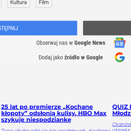
Kultura
Film
STĘPNIJ
Obserwuj nas
w
Google News
Dodaj jako
źródło w Google
25 lat po premierze „Kochane
QUIZ 
kłopoty” odsłonią kulisy. HBO Max
Młodzi
szykuje niespodziankę
Oranżad
obiad z
Tego chyba nikt się nie spodziewał. „Kochane