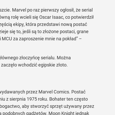
ie. Marvel po raz pierwszy ogłosił, że serial
ną rolę wcieli się Oscar Isaac, co potwierdził
zęścią ekipy, która przedstawi nową postać
e się to, jeśli są to złożone postaci, grane
i MCU za zaproszenie mnie na pokład” –
głównego złoczyńcę serialu. Można
 zaczęło wchodzić egipskie złoto.
 wydawanych przez Marvel Comics. Postać
iu z sierpnia 1975 roku. Bohater ten często
 bogactwo, aby stworzyć sprzęt używany przez
ają podobnych gadżetów. Moon Knight jednak