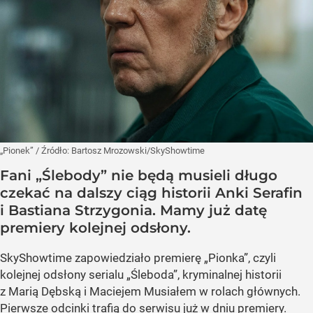
„Pionek”
/ Źródło:
Bartosz Mrozowski/SkyShowtime
Fani „Ślebody” nie będą musieli długo
czekać na dalszy ciąg historii Anki Serafin
i Bastiana Strzygonia. Mamy już datę
premiery kolejnej odsłony.
SkyShowtime zapowiedziało premierę „Pionka”, czyli
kolejnej odsłony serialu „Śleboda”, kryminalnej historii
z Marią Dębską i Maciejem Musiałem w rolach głównych.
Pierwsze odcinki trafią do serwisu już w dniu premiery.