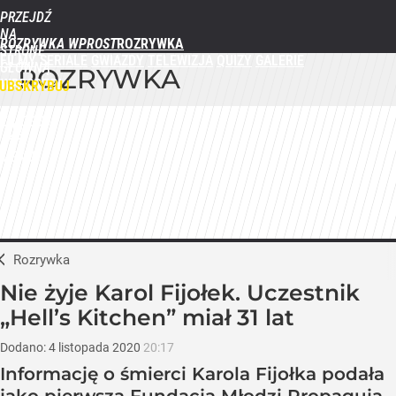
PRZEJDŹ
NA
ROZRYWKA WPROST
STRONĘ
FILMY
SERIALE
GWIAZDY
TELEWIZJA
QUIZY
GALERIE
GŁÓWNĄ
ROZRYWKA
WPROST.PL
UBSKRYBUJ
ZALOGUJ
MENU
Rozrywka
Nie żyje Karol Fijołek. Uczestnik
„Hell’s Kitchen” miał 31 lat
Dodano:
4
listopada
2020
20:17
Informację o śmierci Karola Fijołka podała