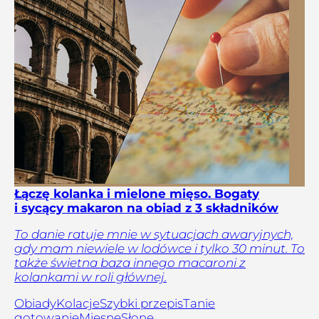
Łączę kolanka i mielone mięso. Bogaty
i sycący makaron na obiad z 3 składników
To danie ratuje mnie w sytuacjach awaryjnych,
gdy mam niewiele w lodówce i tylko 30 minut. To
także świetna baza innego macaroni z
kolankami w roli głównej.
Obiady
Kolacje
Szybki przepis
Tanie
gotowanie
Mięsne
Słone