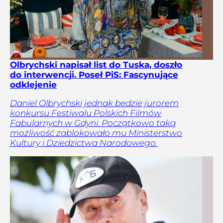
Olbrychski napisał list do Tuska, doszło
do interwencji. Poseł PiS: Fascynujące
odklejenie
Daniel Olbrychski jednak będzie jurorem
konkursu Festiwalu Polskich Filmów
Fabularnych w Gdyni. Początkowo taką
możliwość zablokowało mu Ministerstwo
Kultury i Dziedzictwa Narodowego.