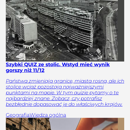
Szybki QUIZ ze stolic. Wstyd mieć wynik
gorszy niż 11/12
Państwa zmieniają granice, miasta rosną, ale ich
stolice wciąż pozostają najważniejszymi
punktami na mapie. W tym quizie pytamy o te
najbardziej znane. Zobacz, czy potrafisz
bezbłędnie dopasować je do właściwych krajów.
Geografia
Wiedza ogólna