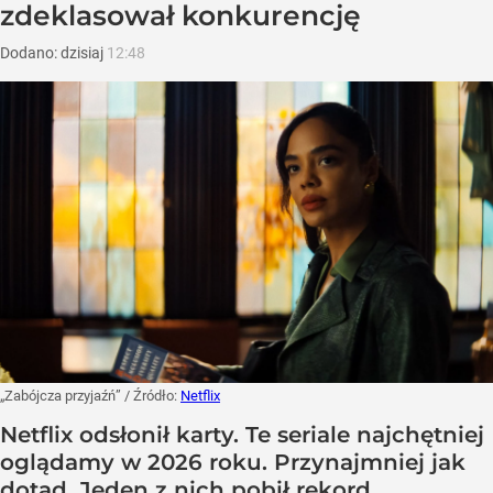
zdeklasował konkurencję
Dodano:
dzisiaj
12:48
„Zabójcza przyjaźń”
/ Źródło:
Netflix
Netflix odsłonił karty. Te seriale najchętniej
oglądamy w 2026 roku. Przynajmniej jak
dotąd. Jeden z nich pobił rekord.