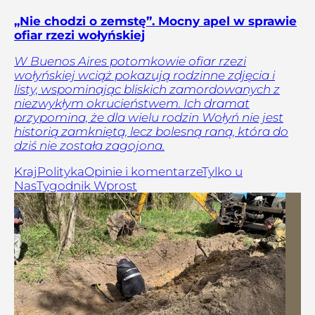
„Nie chodzi o zemstę”. Mocny apel w sprawie
ofiar rzezi wołyńskiej
W Buenos Aires potomkowie ofiar rzezi
wołyńskiej wciąż pokazują rodzinne zdjęcia i
listy, wspominając bliskich zamordowanych z
niezwykłym okrucieństwem. Ich dramat
przypomina, że dla wielu rodzin Wołyń nie jest
historią zamkniętą, lecz bolesną raną, która do
dziś nie została zagojona.
Kraj
Polityka
Opinie i komentarze
Tylko u
Nas
Tygodnik Wprost