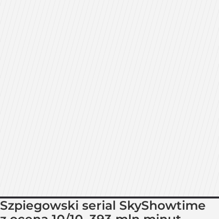
Szpiegowski serial SkyShowtime
z oceną 10/10. 393 mln minut