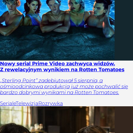
Nowy serial Prime Video zachwyca widzów.
Z rewelacyjnym wynikiem na Rotten Tomatoes
„Sterling Point” zadebiutował 5 sierpnia, a
ośmioodcinkowa produkcja już może pochwalić się
bardzo dobrymi wynikami na Rotten Tomatoes.
Seriale
Telewizja
Rozrywka