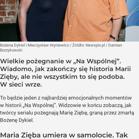
Bożena Dykiel i Mieczysław Hryniewicz
/ Źródło:
Newspix.pl
/
Damian
Burzykowski
Wielkie pożegnanie w „Na Wspólnej”.
Wiadomo, jak zakończy się historia Marii
Zięby, ale nie wszystkim to się podoba.
W sieci wrze.
To będzie jeden z najbardziej emocjonalnych momentów
w historii „Na Wspólnej”. Widzowie w końcu zobaczą, jak
twórcy serialu pożegnają Marię Ziębę, graną przez zmarłą
Bożenę Dykiel.
Maria Zięba umiera w samolocie. Tak