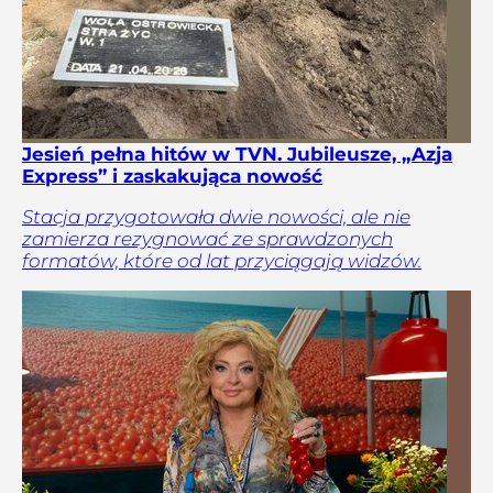
Jesień pełna hitów w TVN. Jubileusze, „Azja
Express” i zaskakująca nowość
Stacja przygotowała dwie nowości, ale nie
zamierza rezygnować ze sprawdzonych
formatów, które od lat przyciągają widzów.