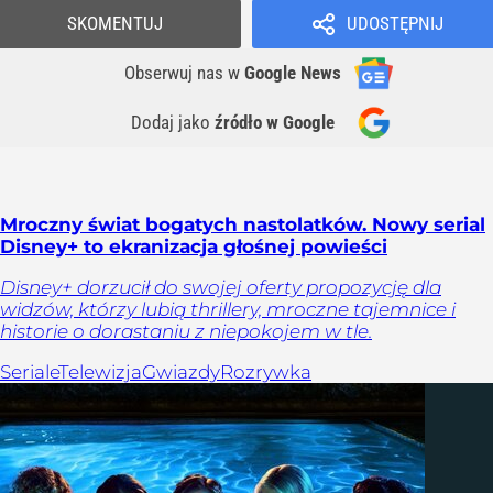
SKOMENTUJ
UDOSTĘPNIJ
Obserwuj nas
w
Google News
Dodaj jako
źródło w Google
Mroczny świat bogatych nastolatków. Nowy serial
Disney+ to ekranizacja głośnej powieści
Disney+ dorzucił do swojej oferty propozycję dla
widzów, którzy lubią thrillery, mroczne tajemnice i
historie o dorastaniu z niepokojem w tle.
Seriale
Telewizja
Gwiazdy
Rozrywka