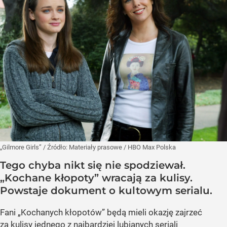
„Gilmore Girls”
/ Źródło:
Materiały prasowe
/
HBO Max Polska
Tego chyba nikt się nie spodziewał.
„Kochane kłopoty” wracają za kulisy.
Powstaje dokument o kultowym serialu.
Fani „Kochanych kłopotów” będą mieli okazję zajrzeć
za kulisy jednego z najbardziej lubianych seriali