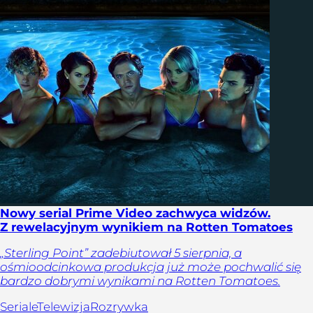
Nowy serial Prime Video zachwyca widzów.
Z rewelacyjnym wynikiem na Rotten Tomatoes
„Sterling Point” zadebiutował 5 sierpnia, a
ośmioodcinkowa produkcja już może pochwalić się
bardzo dobrymi wynikami na Rotten Tomatoes.
Seriale
Telewizja
Rozrywka