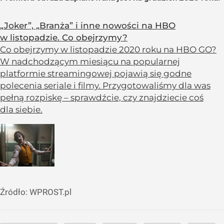
„Joker”, „Branża” i inne nowości na HBO
w listopadzie. Co obejrzymy?
Co obejrzymy w listopadzie 2020 roku na HBO GO?
W nadchodzącym miesiącu na popularnej
platformie streamingowej pojawią się godne
polecenia seriale i filmy. Przygotowaliśmy dla was
pełną rozpiskę – sprawdźcie, czy znajdziecie coś
dla siebie.
Źródło:
WPROST.pl