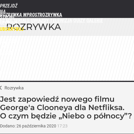
PRZEJDŹ
NA
ROZRYWKA WPROST
STRONĘ
FILMY
SERIALE
GWIAZDY
TELEWIZJA
QUIZY
GALERIE
GŁÓWNĄ
ROZRYWKA
WPROST.PL
UBSKRYBUJ
ZALOGUJ
MENU
Rozrywka
Jest zapowiedź nowego filmu
George'a Clooneya dla Netfliksa.
O czym będzie „Niebo o północy”?
Dodano:
26
października
2020
17:23