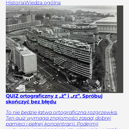
Historia
Wiedza ogólna
QUIZ ortograficzny z „ż” i „rz”. Spróbuj
skończyć bez błędu
To nie będzie łatwa ortograficzna rozgrzewka.
Ten quiz wymaga znajomości zasad, dobrej
pamięci i pełnej koncentracji. Podejmij