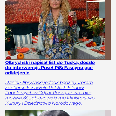
Olbrychski napisał list do Tuska, doszło
do interwencji. Poseł PiS: Fascynujące
odklejenie
Daniel Olbrychski jednak będzie jurorem
konkursu Festiwalu Polskich Filmów
Fabularnych w Gdyni. Początkowo taką
możliwość zablokowało mu Ministerstwo
Kultury i Dziedzictwa Narodowego.