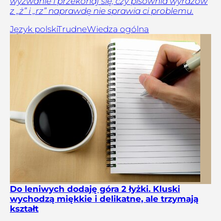
wyzwanie i przekonaj się, czy pisownia wyrazów
z „ż” i „rz” naprawdę nie sprawia ci problemu.
Język polski
Trudne
Wiedza ogólna
Do leniwych dodaję góra 2 łyżki. Kluski
wychodzą miękkie i delikatne, ale trzymają
kształt