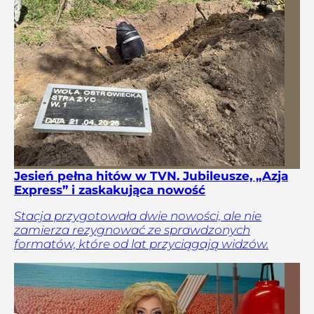
Jesień pełna hitów w TVN. Jubileusze, „Azja
Express” i zaskakująca nowość
Stacja przygotowała dwie nowości, ale nie
zamierza rezygnować ze sprawdzonych
formatów, które od lat przyciągają widzów.