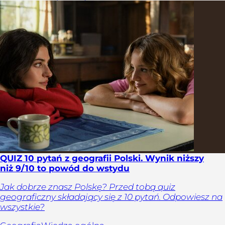
QUIZ 10 pytań z geografii Polski. Wynik niższy
niż 9/10 to powód do wstydu
Jak dobrze znasz Polskę? Przed tobą quiz
geograficzny składający się z 10 pytań. Odpowiesz na
wszystkie?