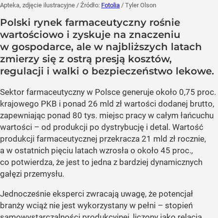
Apteka, zdjęcie ilustracyjne
/ Źródło:
Fotolia
/
Tyler Olson
Polski rynek farmaceutyczny rośnie
wartościowo i zyskuje na znaczeniu
w gospodarce, ale w najbliższych latach
zmierzy się z ostrą presją kosztów,
regulacji i walki o bezpieczeństwo lekowe.
Sektor farmaceutyczny w Polsce generuje około 0,75 proc.
krajowego PKB i ponad 26 mld zł wartości dodanej brutto,
zapewniając ponad 80 tys. miejsc pracy w całym łańcuchu
wartości – od produkcji po dystrybucję i detal. Wartość
produkcji farmaceutycznej przekracza 21 mld zł rocznie,
a w ostatnich pięciu latach wzrosła o około 45 proc.,
co potwierdza, że jest to jedna z bardziej dynamicznych
gałęzi przemysłu.
Jednocześnie eksperci zwracają uwagę, że potencjał
branży wciąż nie jest wykorzystany w pełni – stopień
samowystarczalności produkcyjnej, liczony jako relacja