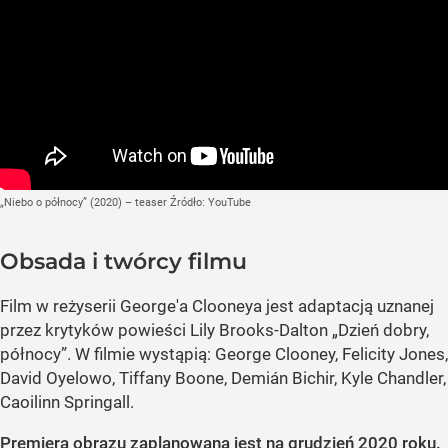
„Niebo o północy” (2020) – teaser
Źródło:
YouTube
Obsada i twórcy filmu
Film w reżyserii George'a Clooneya jest adaptacją uznanej
przez krytyków powieści Lily Brooks-Dalton
„Dzień dobry,
północy”
. W filmie wystąpią: George Clooney, Felicity Jones,
David Oyelowo, Tiffany Boone, Demián Bichir, Kyle Chandler,
Caoilinn Springall.
Premiera obrazu zaplanowana jest na grudzień 2020 roku.