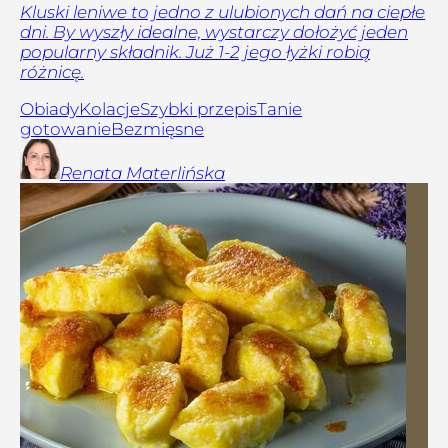
Kluski leniwe to jedno z ulubionych dań na ciepłe
dni. By wyszły idealne, wystarczy dołożyć jeden
popularny składnik. Już 1-2 jego łyżki robią
różnicę.
Obiady
Kolacje
Szybki przepis
Tanie
gotowanie
Bezmięsne
Renata
Materlińska