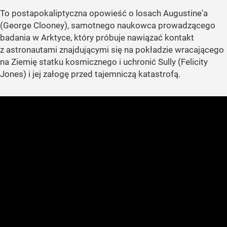
To postapokaliptyczna opowieść o losach Augustine'a
(George Clooney), samotnego naukowca prowadzącego
badania w Arktyce, który próbuje nawiązać kontakt
z astronautami znajdującymi się na pokładzie wracającego
na Ziemię statku kosmicznego i uchronić Sully (Felicity
Jones) i jej załogę przed tajemniczą katastrofą.