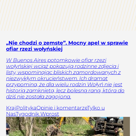
„Nie chodzi o zemstę”. Mocny apel w sprawie
ofiar rzezi wołyńskiej
W Buenos Aires potomkowie ofiar rzezi
wołyńskiej wciąż pokazują rodzinne zdjęcia i
listy, wspominając bliskich zamordowanych z
niezwykłym okrucieństwem. Ich dramat
przypomina, że dla wielu rodzin Wołyń nie jest
historią zamkniętą, lecz bolesną raną, która do
dziś nie została zagojona.
Kraj
Polityka
Opinie i komentarze
Tylko u
Nas
Tygodnik Wprost