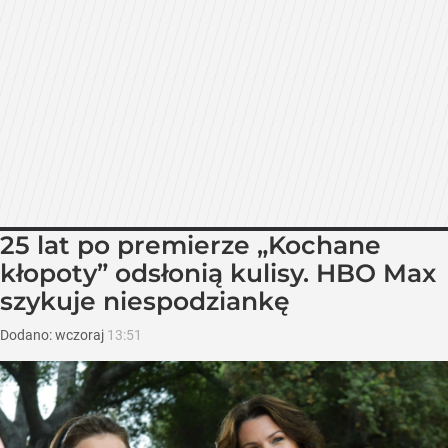
25 lat po premierze „Kochane
kłopoty” odsłonią kulisy. HBO Max
szykuje niespodziankę
Dodano:
wczoraj
13:51