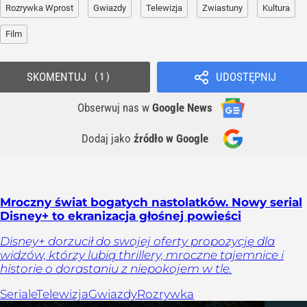
Rozrywka Wprost
Gwiazdy
Telewizja
Zwiastuny
Kultura
Film
SKOMENTUJ
UDOSTĘPNIJ
1
Obserwuj nas
w
Google News
Dodaj jako
źródło w Google
Mroczny świat bogatych nastolatków. Nowy serial
Disney+ to ekranizacja głośnej powieści
Disney+ dorzucił do swojej oferty propozycję dla
widzów, którzy lubią thrillery, mroczne tajemnice i
historie o dorastaniu z niepokojem w tle.
Seriale
Telewizja
Gwiazdy
Rozrywka