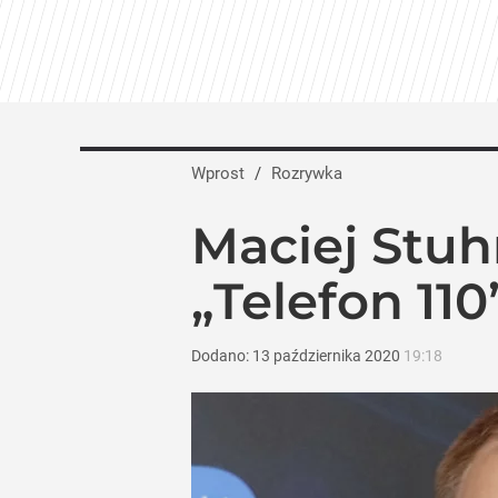
Jesień pełna hitów w TVN. Jubileusze, „
dodaj
Polsat odkrył karty na jesień. Wielkie
Wprost
/
Rozrywka
dodaj
Maciej Stuh
Tego sondażu premier nie może zlekce
„Telefon 110
8
Dodano:
13
października
2020
19:18