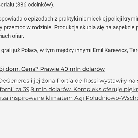
erialu (386 odcinków).
opowiada o epizodach z praktyki niemieckiej policji krymi
czy przemoc w rodzinie. Produkcja skupia się na aspek
ach ofiar.
grali już Polacy, w tym między innymi Emil Karewicz, Te
ój dom. Cena? Prawie 40 mln dolarów
DeGeneres i jej żona Portia de Rossi wystawiły n
fornii za 39,9 mln dolarów. Kompleks oferuje pię
trza inspirowane klimatem Azji Południowo-Wscho