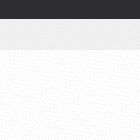
lądają i co robią gwiazdy kultowej sagi?
. Już jutro w CANAL+
valu: Dziś prawdopodobnie bym tego nie zrobił