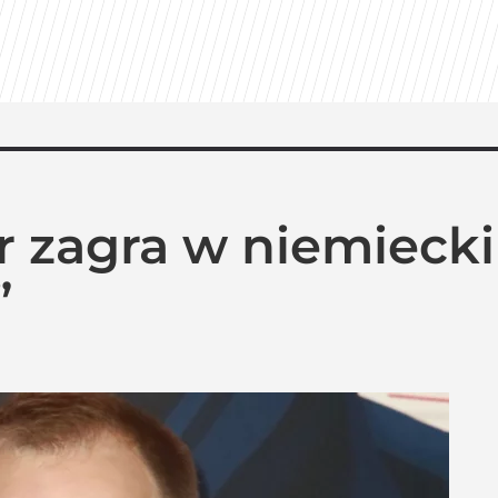
Azja Express” i zaskakująca nowość
 powroty i zaskakujące nowości w ramówce
r zagra w niemiecki
ważyć. Polacy o przywróceniu CPN
”