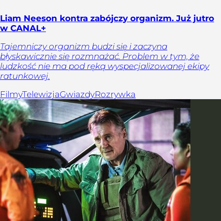
Liam Neeson kontra zabójczy organizm. Już jutro
w CANAL+
Tajemniczy organizm budzi się i zaczyna
błyskawicznie się rozmnażać. Problem w tym, że
ludzkość nie ma pod ręką wyspecjalizowanej ekipy
ratunkowej.
Filmy
Telewizja
Gwiazdy
Rozrywka