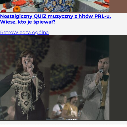
Nostalgiczny QUIZ muzyczny z hitów PRL-u.
Wiesz, kto je śpiewał?
Retro
Wiedza ogólna