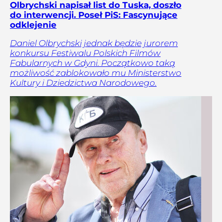
Olbrychski napisał list do Tuska, doszło
do interwencji. Poseł PiS: Fascynujące
odklejenie
Daniel Olbrychski jednak będzie jurorem
konkursu Festiwalu Polskich Filmów
Fabularnych w Gdyni. Początkowo taką
możliwość zablokowało mu Ministerstwo
Kultury i Dziedzictwa Narodowego.