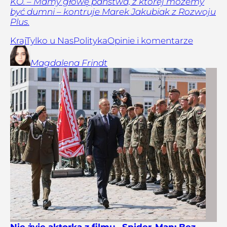
KO. – Mamy głowę państwa, z której możemy
być dumni – kontruje Marek Jakubiak z Rozwoju
Plus.
Kraj
Tylko u Nas
Polityka
Opinie i komentarze
Magdalena
Frindt
Nie żyje aktorka z filmu „Spider-Man: Bez