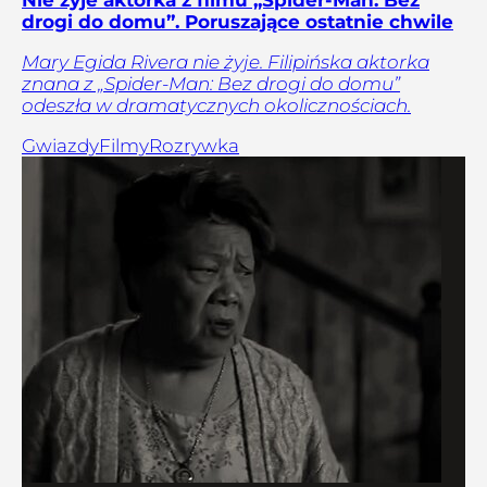
drogi do domu”. Poruszające ostatnie chwile
Mary Egida Rivera nie żyje. Filipińska aktorka
znana z „Spider-Man: Bez drogi do domu”
odeszła w dramatycznych okolicznościach.
Gwiazdy
Filmy
Rozrywka