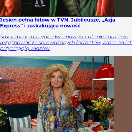
Jesień pełna hitów w TVN. Jubileusze, „Azja
Express” i zaskakująca nowość
Stacja przygotowała dwie nowości, ale nie zamierza
rezygnować ze sprawdzonych formatów, które od lat
przyciągają widzów.