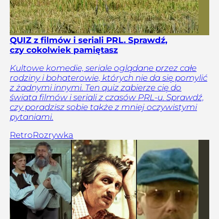
QUIZ z filmów i seriali PRL. Sprawdź,
czy cokolwiek pamiętasz
Kultowe komedie, seriale oglądane przez całe
rodziny i bohaterowie, których nie da się pomylić
z żadnymi innymi. Ten quiz zabierze cię do
świata filmów i seriali z czasów PRL-u. Sprawdź,
czy poradzisz sobie także z mniej oczywistymi
pytaniami.
Retro
Rozrywka