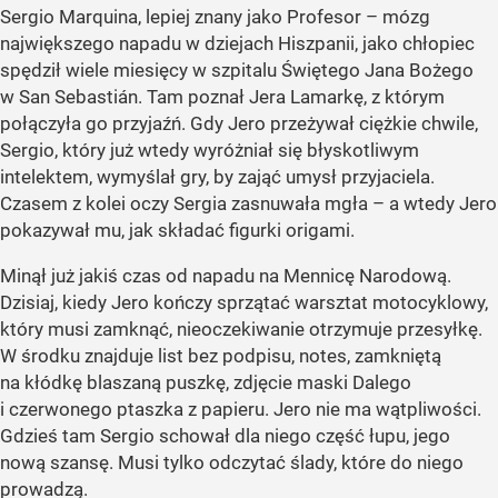
Sergio Marquina, lepiej znany jako Profesor – mózg
największego napadu w dziejach Hiszpanii, jako chłopiec
spędził wiele miesięcy w szpitalu Świętego Jana Bożego
w San Sebastián. Tam poznał Jera Lamarkę, z którym
połączyła go przyjaźń. Gdy Jero przeżywał ciężkie chwile,
Sergio, który już wtedy wyróżniał się błyskotliwym
intelektem, wymyślał gry, by zająć umysł przyjaciela.
Czasem z kolei oczy Sergia zasnuwała mgła – a wtedy Jero
pokazywał mu, jak składać figurki origami.
Minął już jakiś czas od napadu na Mennicę Narodową.
Dzisiaj, kiedy Jero kończy sprzątać warsztat motocyklowy,
który musi zamknąć, nieoczekiwanie otrzymuje przesyłkę.
W środku znajduje list bez podpisu, notes, zamkniętą
na kłódkę blaszaną puszkę, zdjęcie maski Dalego
i czerwonego ptaszka z papieru. Jero nie ma wątpliwości.
Gdzieś tam Sergio schował dla niego część łupu, jego
nową szansę. Musi tylko odczytać ślady, które do niego
prowadzą.