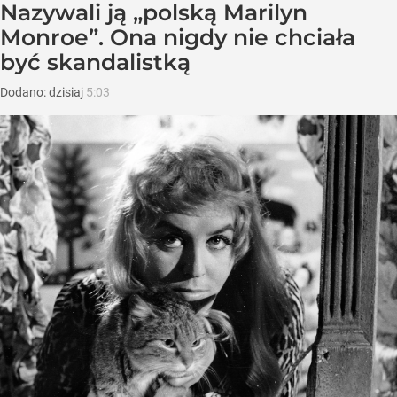
Nazywali ją „polską Marilyn
Monroe”. Ona nigdy nie chciała
być skandalistką
Dodano:
dzisiaj
5:03