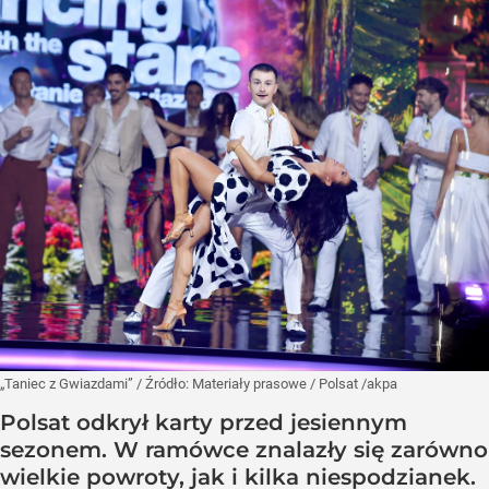
„Taniec z Gwiazdami”
/ Źródło:
Materiały prasowe
/
Polsat /akpa
Polsat odkrył karty przed jesiennym
sezonem. W ramówce znalazły się zarówno
wielkie powroty, jak i kilka niespodzianek.