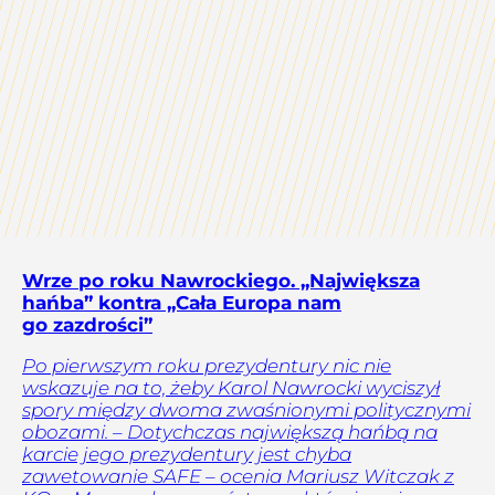
Wrze po roku Nawrockiego. „Największa
hańba” kontra „Cała Europa nam
go zazdrości”
Po pierwszym roku prezydentury nic nie
wskazuje na to, żeby Karol Nawrocki wyciszył
spory między dwoma zwaśnionymi politycznymi
obozami. – Dotychczas największą hańbą na
karcie jego prezydentury jest chyba
zawetowanie SAFE – ocenia Mariusz Witczak z