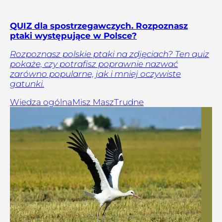
QUIZ dla spostrzegawczych. Rozpoznasz
ptaki występujące w Polsce?
Rozpoznasz polskie ptaki na zdjęciach? Ten quiz
pokaże, czy potrafisz poprawnie nazwać
zarówno popularne, jak i mniej oczywiste
gatunki.
Wiedza ogólna
Misz Masz
Trudne