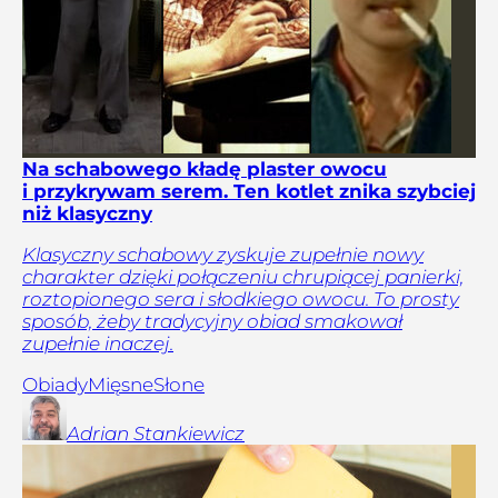
Na schabowego kładę plaster owocu
i przykrywam serem. Ten kotlet znika szybciej
niż klasyczny
Klasyczny schabowy zyskuje zupełnie nowy
charakter dzięki połączeniu chrupiącej panierki,
roztopionego sera i słodkiego owocu. To prosty
sposób, żeby tradycyjny obiad smakował
zupełnie inaczej.
Obiady
Mięsne
Słone
Adrian
Stankiewicz