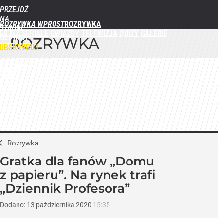
PRZEJDŹ
NA
ROZRYWKA WPROST
STRONĘ
FILMY
SERIALE
GWIAZDY
TELEWIZJA
QUIZY
GALERIE
GŁÓWNĄ
ROZRYWKA
WPROST.PL
UBSKRYBUJ
ZALOGUJ
MENU
Rozrywka
Gratka dla fanów „Domu
z papieru”. Na rynek trafi
„Dziennik Profesora”
Dodano:
13
października
2020
15:35