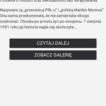
i mówiła o miłości oraz seksualności bez skrępowania.
Nazywano ją „grzesznicą PRL-u” i „polską Marilyn Monroe”.
Ona sama przekonywała, że nie zamierzała nikogo
szokować. Chciała po prostu żyć po swojemu. 7 sierpnia
1991 roku jej historia nagle się skończyła....
CZYTAJ DALEJ
ZOBACZ GALERIĘ