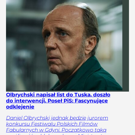
Olbrychski napisał list do Tuska, doszło
do interwencji. Poseł PiS: Fascynujące
odklejenie
Daniel Olbrychski jednak będzie jurorem
konkursu Festiwalu Polskich Filmów
Fabularnych w Gdyni. Początkowo taką