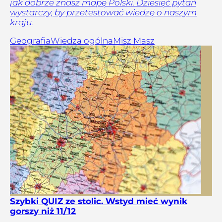
jak dobrze znasz mapę Polski. Dziesięć pytań
wystarczy, by przetestować wiedzę o naszym
kraju.
Geografia
Wiedza ogólna
Misz Masz
Szybki QUIZ ze stolic. Wstyd mieć wynik
gorszy niż 11/12