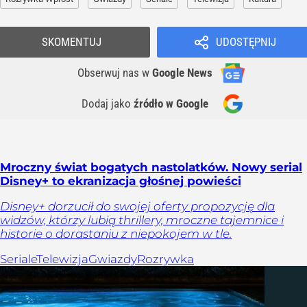
SKOMENTUJ
UDOSTĘPNIJ
Obserwuj nas
w
Google News
Dodaj jako
źródło w Google
Mroczny świat bogatych nastolatków. Nowy serial
Disney+ to ekranizacja głośnej powieści
Disney+ dorzucił do swojej oferty propozycję dla
widzów, którzy lubią thrillery, mroczne tajemnice i
historie o dorastaniu z niepokojem w tle.
Seriale
Telewizja
Gwiazdy
Rozrywka