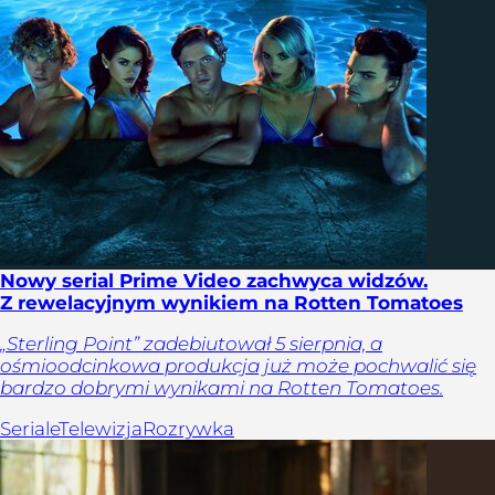
Nowy serial Prime Video zachwyca widzów.
Z rewelacyjnym wynikiem na Rotten Tomatoes
„Sterling Point” zadebiutował 5 sierpnia, a
ośmioodcinkowa produkcja już może pochwalić się
bardzo dobrymi wynikami na Rotten Tomatoes.
Seriale
Telewizja
Rozrywka