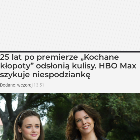
25 lat po premierze „Kochane
kłopoty” odsłonią kulisy. HBO Max
szykuje niespodziankę
Dodano:
wczoraj
13:51