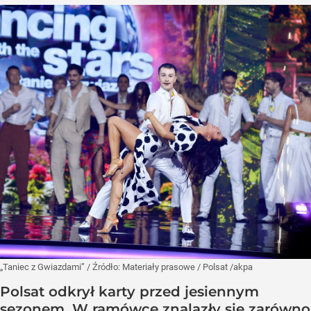
„Taniec z Gwiazdami”
/ Źródło:
Materiały prasowe
/
Polsat /akpa
Polsat odkrył karty przed jesiennym
sezonem. W ramówce znalazły się zarówno