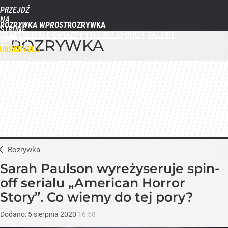
PRZEJDŹ
NA
ROZRYWKA WPROST
STRONĘ
FILMY
SERIALE
GWIAZDY
TELEWIZJA
QUIZY
GALERIE
GŁÓWNĄ
ROZRYWKA
WPROST.PL
UBSKRYBUJ
ZALOGUJ
MENU
Rozrywka
Sarah Paulson wyreżyseruje spin-
off serialu „American Horror
Story”. Co wiemy do tej pory?
Dodano:
5
sierpnia
2020
16:58