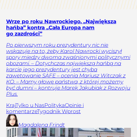
Wrze po roku Nawrockiego. „Największa
hańba” kontra „Cała Europa nam
go zazdrości”
Po pierwszym roku prezydentury nic nie
wskazuje na to, żeby Karol Nawrocki wyciszył
spory między dwoma zwaśnionymi politycznymi
obozami. – Dotychczas największą hańbą na
karcie jego prezydentury jest chyba
zawetowanie SAFE – ocenia Mariusz Witczak z
KO. – Mamy głowę państwa, z której możemy
być dumni – kontruje Marek Jakubiak z Rozwoju
Plus.
Kraj
Tylko u Nas
Polityka
Opinie i
komentarze
Tygodnik Wprost
Magdalena
Frindt