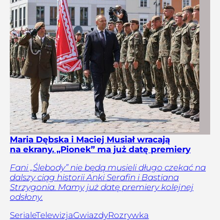
Maria Dębska i Maciej Musiał wracają
na ekrany. „Pionek” ma już datę premiery
Fani „Ślebody” nie będą musieli długo czekać na
dalszy ciąg historii Anki Serafin i Bastiana
Strzygonia. Mamy już datę premiery kolejnej
odsłony.
Seriale
Telewizja
Gwiazdy
Rozrywka