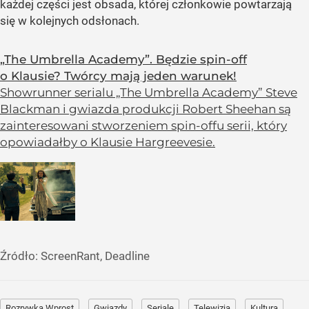
każdej części jest obsada, której członkowie powtarzają
się w kolejnych odsłonach.
„The Umbrella Academy”. Będzie spin-off
o Klausie? Twórcy mają jeden warunek!
Showrunner serialu „The Umbrella Academy” Steve
Blackman i gwiazda produkcji Robert Sheehan są
zainteresowani stworzeniem spin-offu serii, który
opowiadałby o Klausie Hargreevesie.
Źródło:
ScreenRant, Deadline
Rozrywka Wprost
Gwiazdy
Seriale
Telewizja
Kultura