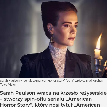
Sarah Paulson w serialu „American Horror Story” (2011)
Źródło:
Brad Falchuk
Teley-Vision
Sarah Paulson wraca na krzesło reżyserskie
– stworzy spin-offu serialu „American
Horror Story”, który nosi tytuł „American