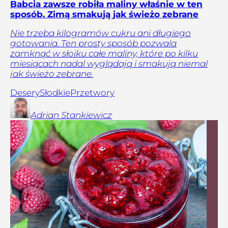
Babcia zawsze robiła maliny właśnie w ten
sposób. Zimą smakują jak świeżo zebrane
Nie trzeba kilogramów cukru ani długiego
gotowania. Ten prosty sposób pozwala
zamknąć w słoiku całe maliny, które po kilku
miesiącach nadal wyglądają i smakują niemal
jak świeżo zebrane.
Desery
Słodkie
Przetwory
Adrian
Stankiewicz