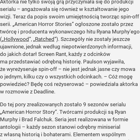
Aktorka nie tylko swoją grą przyczyniała się do produkcji
serialu – angażowała się również w kształtowanie jego
wizji. Teraz da popis swoim umiejętnością tworząc spin-off
serii.
„American Horror Stories”
ogłoszone zostało przez
twórcę i producenta wykonawczego hitu Ryana Murphy'ego
(
„
Hollywood
”
,
„
Ratched
”
). Szczegóły nie zostały jeszcze
ujawnione, jednak według niepotwierdzonych informacji,
do jakich dotarł Screen Rant, każdy z odcinków
ma przedstawiać odrębną historię. Paulson wyjawiła,
że wyreżyseruje spin-off – nie jest jednak jasne czy mowa
o jednym, kilku czy o wszystkich odcinkach. – Cóż mogę
powiedzieć? Będę coś reżyserować – powiedziała aktorka
w rozmowie z Deadline.
Do tej pory zrealizowanych zostało 9 sezonów serialu
„American Horror Story”
. Twórcami produkcji są Ryan
Murphy i Brad Falchuk. Seria jest realizowana w formie
antologii – każdy sezon stanowi odrębny miniserial
z własną historią i bohaterami. Elementem wspólnym