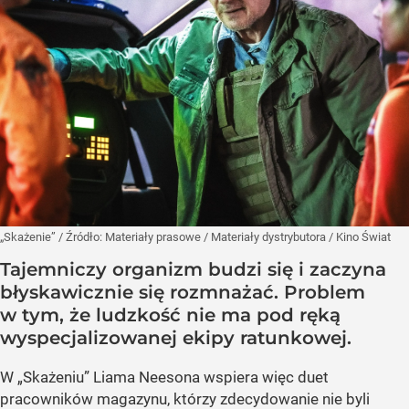
„Skażenie”
/ Źródło:
Materiały prasowe
/
Materiały dystrybutora / Kino Świat
Tajemniczy organizm budzi się i zaczyna
błyskawicznie się rozmnażać. Problem
w tym, że ludzkość nie ma pod ręką
wyspecjalizowanej ekipy ratunkowej.
W „Skażeniu” Liama Neesona wspiera więc duet
pracowników magazynu, którzy zdecydowanie nie byli