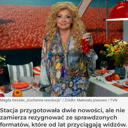
Magda Gessler, „Kuchenne rewolucje”
/ Źródło:
Materiały prasowe
/
TVN
Stacja przygotowała dwie nowości, ale nie
zamierza rezygnować ze sprawdzonych
formatów, które od lat przyciągają widzów.