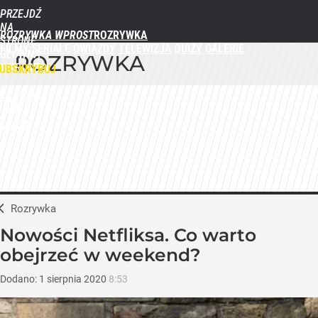
PRZEJDŹ
NA
ROZRYWKA WPROST
STRONĘ
FILMY
SERIALE
GWIAZDY
TELEWIZJA
QUIZY
GALERIE
GŁÓWNĄ
ROZRYWKA
WPROST.PL
UBSKRYBUJ
ZALOGUJ
MENU
Rozrywka
Nowości Netfliksa. Co warto
obejrzeć w weekend?
Dodano:
1
sierpnia
2020
8:53