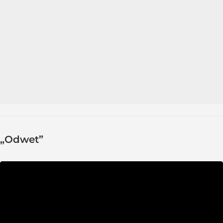
„Odwet”