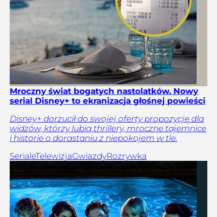
Mroczny świat bogatych nastolatków. Nowy
serial Disney+ to ekranizacja głośnej powieści
Disney+ dorzucił do swojej oferty propozycję dla
widzów, którzy lubią thrillery, mroczne tajemnice
i historie o dorastaniu z niepokojem w tle.
Seriale
Telewizja
Gwiazdy
Rozrywka