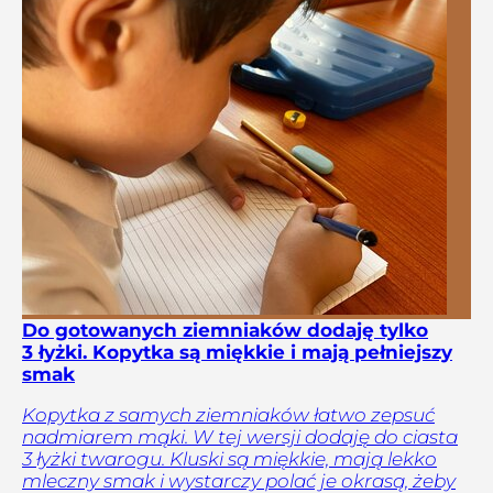
Do gotowanych ziemniaków dodaję tylko
3 łyżki. Kopytka są miękkie i mają pełniejszy
smak
Kopytka z samych ziemniaków łatwo zepsuć
nadmiarem mąki. W tej wersji dodaję do ciasta
3 łyżki twarogu. Kluski są miękkie, mają lekko
mleczny smak i wystarczy polać je okrasą, żeby