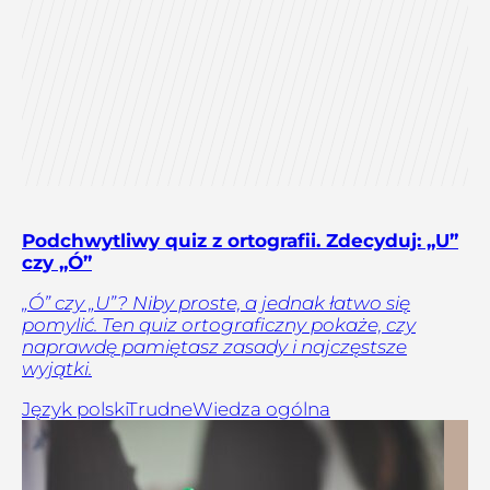
Podchwytliwy quiz z ortografii. Zdecyduj: „U”
czy „Ó”
„Ó” czy „U”? Niby proste, a jednak łatwo się
pomylić. Ten quiz ortograficzny pokaże, czy
naprawdę pamiętasz zasady i najczęstsze
wyjątki.
Język polski
Trudne
Wiedza ogólna