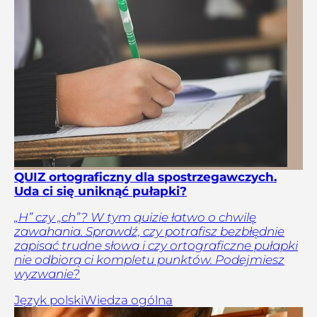
QUIZ ortograficzny dla spostrzegawczych.
Uda ci się uniknąć pułapki?
„H” czy „ch”? W tym quizie łatwo o chwilę
zawahania. Sprawdź, czy potrafisz bezbłędnie
zapisać trudne słowa i czy ortograficzne pułapki
nie odbiorą ci kompletu punktów. Podejmiesz
wyzwanie?
Język polski
Wiedza ogólna