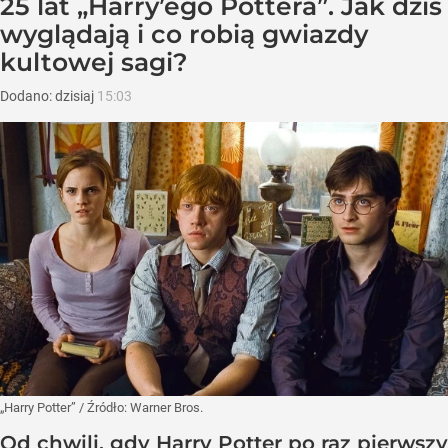
25 lat „Harry’ego Pottera”. Jak dziś
wyglądają i co robią gwiazdy
kultowej sagi?
Dodano:
dzisiaj
15:03
„Harry Potter”
/ Źródło:
Warner Bros.
Od chwili, gdy Harry Potter po raz pierwszy