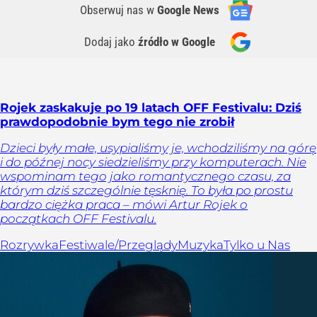
Obserwuj nas
w
Google News
Dodaj jako
źródło w Google
Rojek zaskakuje po 19 latach OFF Festivalu: Dziś
prawdopodobnie bym tego nie zrobił
Dzieci były małe, usypialiśmy je, wchodziliśmy na górę
i do późnej nocy siedzieliśmy przy komputerach. Nie
wspominam tego jako romantycznego czasu, za
którym dziś szczególnie tęsknię. To była po prostu
bardzo ciężka praca – mówi Artur Rojek o
początkach OFF Festivalu.
Rozrywka
Festiwale/Przeglądy
Muzyka
Tylko u Nas