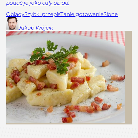
podać je jako cały obiad.
Obiady
Szybki przepis
Tanie gotowanie
Słone
Jakub
Wójcik