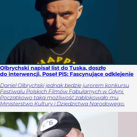
Olbrychski napisał list do Tuska, doszło
do interwencji. Poseł PiS: Fascynujące odklejenie
Daniel Olbrychski jednak będzie jurorem konkursu
Festiwalu Polskich Filmów Fabularnych w Gdyni.
Początkowo taką możliwość zablokowało mu
Ministerstwo Kultury i Dziedzictwa Narodowego.