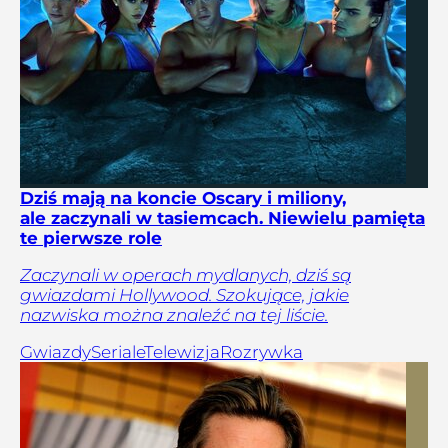
Dziś mają na koncie Oscary i miliony,
ale zaczynali w tasiemcach. Niewielu pamięta
te pierwsze role
Zaczynali w operach mydlanych, dziś są
gwiazdami Hollywood. Szokujące, jakie
nazwiska można znaleźć na tej liście.
Gwiazdy
Seriale
Telewizja
Rozrywka