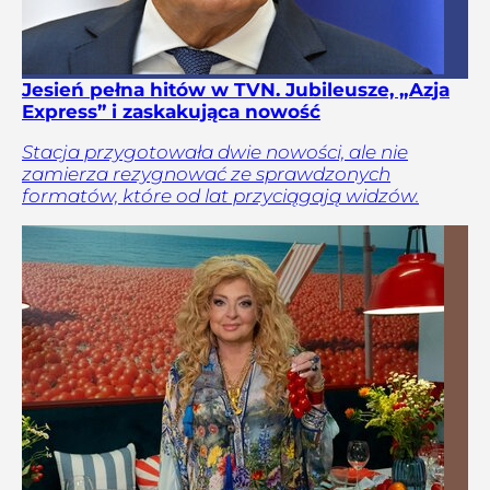
Jesień pełna hitów w TVN. Jubileusze, „Azja
Express” i zaskakująca nowość
Stacja przygotowała dwie nowości, ale nie
zamierza rezygnować ze sprawdzonych
formatów, które od lat przyciągają widzów.