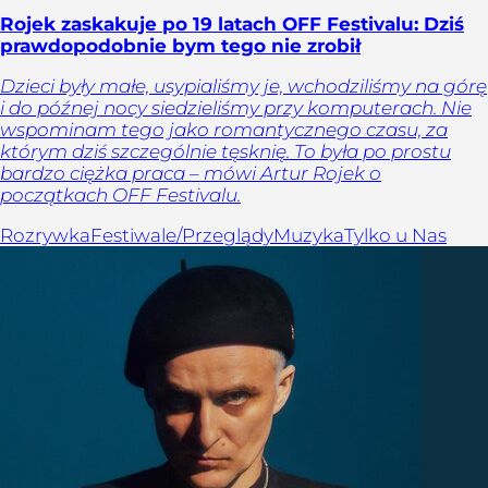
Rojek zaskakuje po 19 latach OFF Festivalu: Dziś
prawdopodobnie bym tego nie zrobił
Dzieci były małe, usypialiśmy je, wchodziliśmy na górę
i do późnej nocy siedzieliśmy przy komputerach. Nie
wspominam tego jako romantycznego czasu, za
którym dziś szczególnie tęsknię. To była po prostu
bardzo ciężka praca – mówi Artur Rojek o
początkach OFF Festivalu.
Rozrywka
Festiwale/Przeglądy
Muzyka
Tylko u Nas