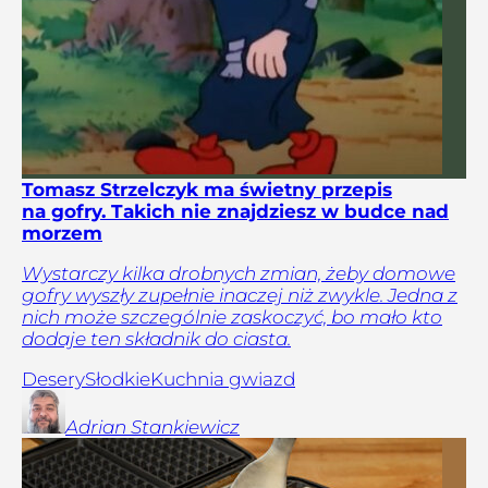
Tomasz Strzelczyk ma świetny przepis
na gofry. Takich nie znajdziesz w budce nad
morzem
Wystarczy kilka drobnych zmian, żeby domowe
gofry wyszły zupełnie inaczej niż zwykle. Jedna z
nich może szczególnie zaskoczyć, bo mało kto
dodaje ten składnik do ciasta.
Desery
Słodkie
Kuchnia gwiazd
Adrian
Stankiewicz