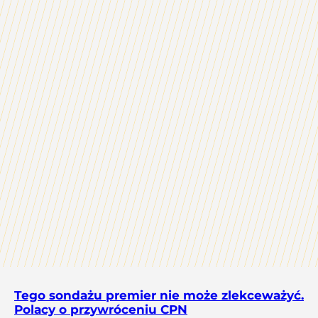
Tego sondażu premier nie może zlekceważyć.
Polacy o przywróceniu CPN