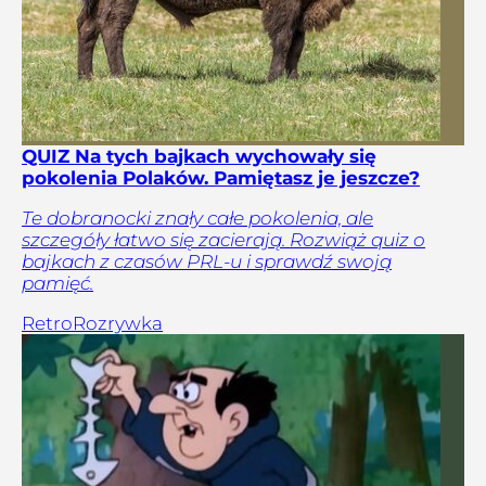
QUIZ Na tych bajkach wychowały się
pokolenia Polaków. Pamiętasz je jeszcze?
Te dobranocki znały całe pokolenia, ale
szczegóły łatwo się zacierają. Rozwiąż quiz o
bajkach z czasów PRL-u i sprawdź swoją
pamięć.
Retro
Rozrywka