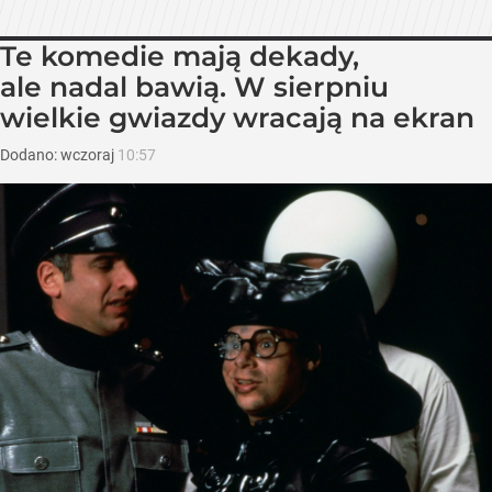
Te komedie mają dekady,
ale nadal bawią. W sierpniu
wielkie gwiazdy wracają na ekran
Dodano:
wczoraj
10:57