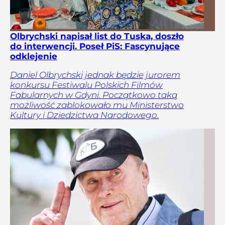
Olbrychski napisał list do Tuska, doszło
do interwencji. Poseł PiS: Fascynujące
odklejenie
Daniel Olbrychski jednak będzie jurorem
konkursu Festiwalu Polskich Filmów
Fabularnych w Gdyni. Początkowo taką
możliwość zablokowało mu Ministerstwo
Kultury i Dziedzictwa Narodowego.