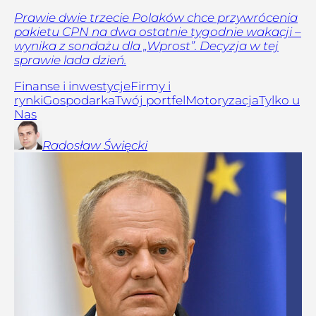
Prawie dwie trzecie Polaków chce przywrócenia
pakietu CPN na dwa ostatnie tygodnie wakacji –
wynika z sondażu dla „Wprost”. Decyzja w tej
sprawie lada dzień.
Finanse i inwestycje
Firmy i
rynki
Gospodarka
Twój portfel
Motoryzacja
Tylko u
Nas
Radosław
Święcki