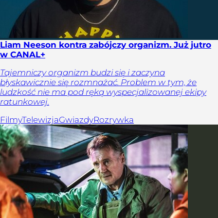
Liam Neeson kontra zabójczy organizm. Już jutro
w CANAL+
Tajemniczy organizm budzi się i zaczyna
błyskawicznie się rozmnażać. Problem w tym, że
ludzkość nie ma pod ręką wyspecjalizowanej ekipy
ratunkowej.
Filmy
Telewizja
Gwiazdy
Rozrywka