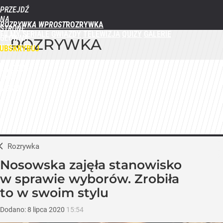
PRZEJDŹ
NA
ROZRYWKA WPROST
STRONĘ
FILMY
SERIALE
GWIAZDY
TELEWIZJA
QUIZY
GALERIE
GŁÓWNĄ
ROZRYWKA
WPROST.PL
UBSKRYBUJ
ZALOGUJ
MENU
Rozrywka
Nosowska zajęła stanowisko
w sprawie wyborów. Zrobiła
to w swoim stylu
Dodano:
8
lipca
2020
15:54