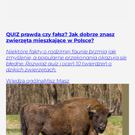
QUIZ prawda czy fałsz? Jak dobrze znasz
zwierzęta mieszkające w Polsce?
Niektóre fakty o rodzimej faunie brzmią jak
zmyślenie, a popularne przekonania okazują się
błędne. Rozwiąż quiz i oceń 10 twierdzeń o
dzikich zwierzętach.
Wiedza ogólna
Misz Masz