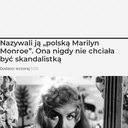
Nazywali ją „polską Marilyn
Monroe”. Ona nigdy nie chciała
być skandalistką
Dodano:
wczoraj
5:03