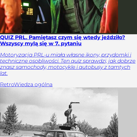
QUIZ PRL. Pamiętasz czym się wtedy jeździło?
Wszyscy mylą się w 7. pytaniu
Motoryzacja PRL-u miała własne ikony, przydomki i
techniczne osobliwości. Ten quiz sprawdzi, jak dobrze
znasz samochody, motocykle i autobusy z tamtych
lat.
Retro
Wiedza ogólna