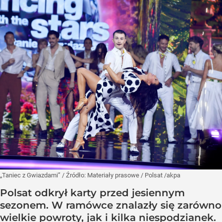
„Taniec z Gwiazdami”
/ Źródło:
Materiały prasowe
/
Polsat /akpa
Polsat odkrył karty przed jesiennym
sezonem. W ramówce znalazły się zarówno
wielkie powroty, jak i kilka niespodzianek.