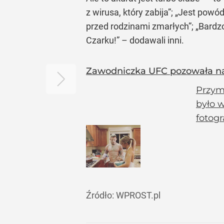
z wirusa, który zabija”; „Jest pow
przed rodzinami zmarłych”; „Bardzo
Czarku!” – dodawali inni.
Zawodniczka UFC pozowała nag
Przym
było 
fotog
Źródło:
WPROST.pl