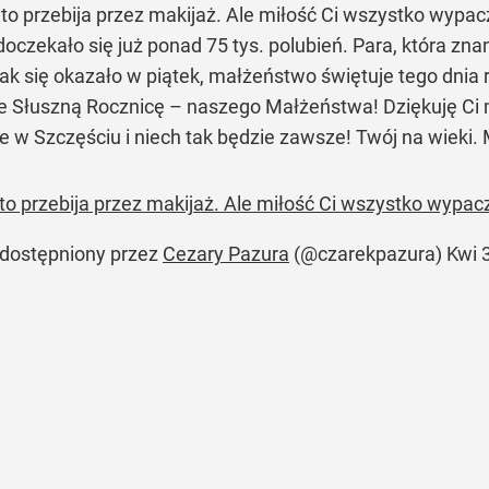
to przebija przez makijaż. Ale miłość Ci wszystko wypa
 doczekało się już ponad 75 tys. polubień. Para, która zn
ak się okazało w piątek, małżeństwo świętuje tego dnia 
e Słuszną Rocznicę – naszego Małżeństwa! Dziękuję Ci m
e w Szczęściu i niech tak będzie zawsze! Twój na wieki.
 to przebija przez makijaż. Ale miłość Ci wszystko w
udostępniony przez
Cezary Pazura
(@czarekpazura)
Kwi 