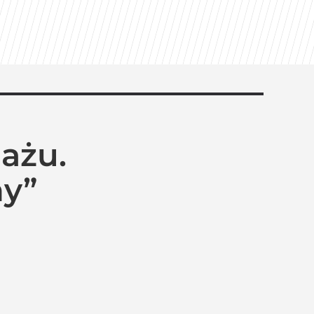
ażu.
ny”