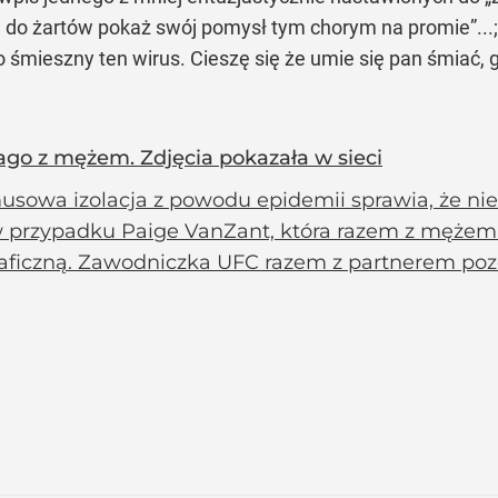
ód do żartów pokaż swój pomysł tym chorym na promie”...
 śmieszny ten wirus. Cieszę się że umie się pan śmiać, 
o z mężem. Zdjęcia pokazała w sieci
usowa izolacja z powodu epidemii sprawia, że ni
w przypadku Paige VanZant, która razem z mężem
raficzną. Zawodniczka UFC razem z partnerem pozo