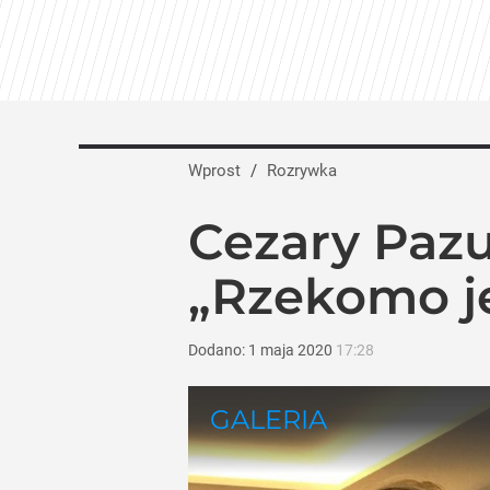
Wprost
/
Rozrywka
Cezary Pazu
„Rzekomo j
Dodano:
1
maja
2020
17:28