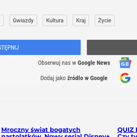
t
Gwiazdy
Kultura
Kraj
Życie
STĘPNIJ
Obserwuj nas
w
Google News
Dodaj jako
źródło w Google
Mroczny świat bogatych
QUIZ 
nastolatków. Nowy serial Disney+
Czy t