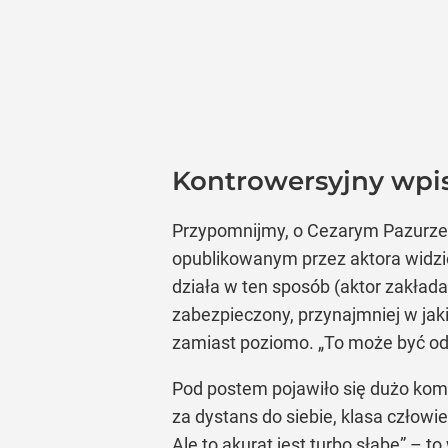
Kontrowersyjny wpi
Przypomnijmy, o Cezarym Pazurze st
opublikowanym przez aktora widzie
działa w ten sposób (aktor zakład
zabezpieczony, przynajmniej w jak
zamiast poziomo. „To może być odk
Pod postem pojawiło się dużo kome
za dystans do siebie, klasa człowi
Ale to akurat jest turbo słabe” – 