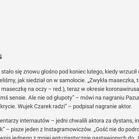
s
ało się znowu głośno pod koniec lutego, kiedy wrzucił o
liśmy, jak siedział on w samolocie. „Zwykła maseczka, t
a maseczkę na oczy – red.), teraz w okresie koronawirus
imś sensie. Ale nie od głupoty” – mówi na nagraniu Pazu
rycie. Wujek Czarek radzi” – podpisał nagranie aktor.
ntarzy internautów – jedni chwalili aktora za dystans, i
ek” – pisze jeden z Instagramowiczów. „Gość nie do podrob
to wpis jednego z mniej entuzjastycznie nastawionych do 