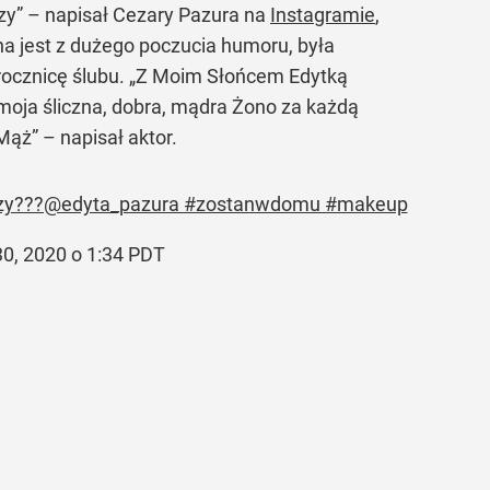
czy” – napisał Cezary Pazura na
Instagramie
,
ana jest z dużego poczucia humoru, była
rocznicę ślubu.
„Z Moim Słońcem Edytką
oja śliczna, dobra, mądra Żono za każdą
 Mąż”
– napisał aktor.
ypaczy???@edyta_pazura #zostanwdomu #makeup
30, 2020 o 1:34 PDT