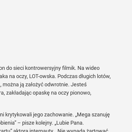
n do sieci kontrowersyjny filmik. Na wideo
aka na oczy, LOT-owska. Podczas długich lotów,
a, można ją założyć odwrotnie. Jesteś
ra, zakładając opaskę na oczy pionowo,
nni krytykowali jego zachowanie. „Mega szanuję
ienia” – pisze kolejny. „Lubie Pana.
„żartu” aktora internauty. „Nie wypada żartować