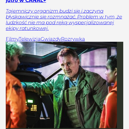
jutro w CANAL+
Tajemniczy organizm budzi się i zaczyna
błyskawicznie się rozmnażać. Problem w tym, że
ludzkość nie ma pod ręką wyspecjalizowanej
ekipy ratunkowej.
Filmy
Telewizja
Gwiazdy
Rozrywka