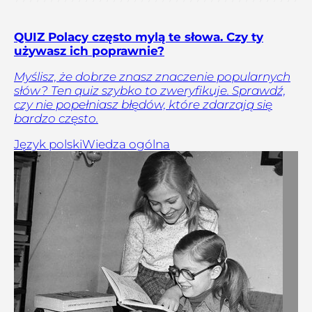
QUIZ Polacy często mylą te słowa. Czy ty
używasz ich poprawnie?
Myślisz, że dobrze znasz znaczenie popularnych
słów? Ten quiz szybko to zweryfikuje. Sprawdź,
czy nie popełniasz błędów, które zdarzają się
bardzo często.
Język polski
Wiedza ogólna