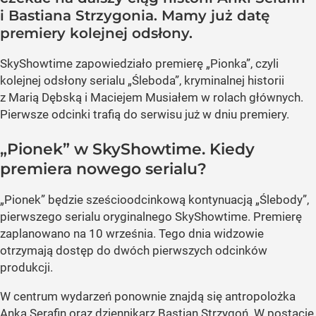
i Bastiana Strzygonia. Mamy już datę
premiery kolejnej odsłony.
SkyShowtime zapowiedziało premierę „Pionka”, czyli
kolejnej odsłony serialu „Śleboda”, kryminalnej historii
z Marią Dębską i Maciejem Musiałem w rolach głównych.
Pierwsze odcinki trafią do serwisu już w dniu premiery.
„Pionek” w SkyShowtime. Kiedy
premiera nowego serialu?
„Pionek” będzie sześcioodcinkową kontynuacją „Ślebody”,
pierwszego serialu oryginalnego SkyShowtime. Premierę
zaplanowano na 10 września. Tego dnia widzowie
otrzymają dostęp do dwóch pierwszych odcinków
produkcji.
W centrum wydarzeń ponownie znajdą się antropolożka
Anka Serafin oraz dziennikarz Bastian Strzygoń. W postacie