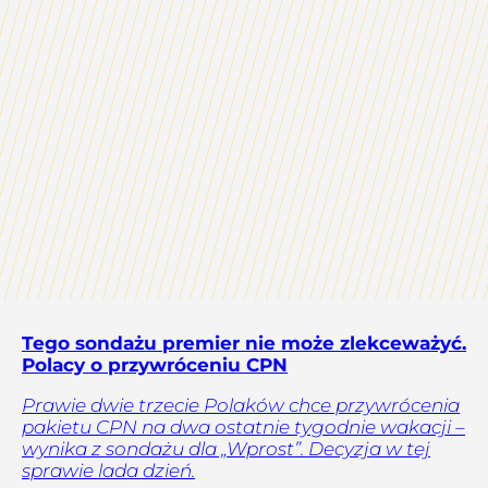
Tego sondażu premier nie może zlekceważyć.
Polacy o przywróceniu CPN
Prawie dwie trzecie Polaków chce przywrócenia
pakietu CPN na dwa ostatnie tygodnie wakacji –
wynika z sondażu dla „Wprost”. Decyzja w tej
sprawie lada dzień.