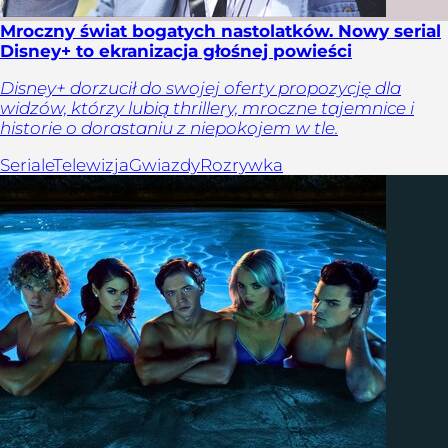
Mroczny świat bogatych nastolatków. Nowy serial
Disney+ to ekranizacja głośnej powieści
Disney+ dorzucił do swojej oferty propozycję dla
widzów, którzy lubią thrillery, mroczne tajemnice i
historie o dorastaniu z niepokojem w tle.
Seriale
Telewizja
Gwiazdy
Rozrywka