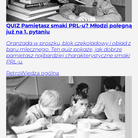
QUIZ Pamiętasz smaki PRL-u? Młodzi polegną
już na 1. pytaniu
Oranżada w proszku, blok czekoladowy i obiad z
baru mlecznego. Ten quiz pokaże, jak dobrze
pamiętasz najbardziej charakterystyczne smaki
PRL-u.
Retro
Wiedza ogólna