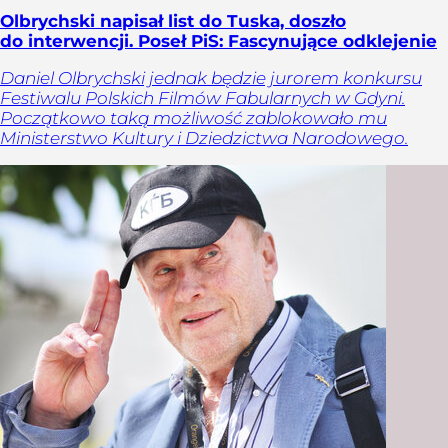
Olbrychski napisał list do Tuska, doszło
do interwencji. Poseł PiS: Fascynujące odklejenie
Daniel Olbrychski jednak będzie jurorem konkursu
Festiwalu Polskich Filmów Fabularnych w Gdyni.
Początkowo taką możliwość zablokowało mu
Ministerstwo Kultury i Dziedzictwa Narodowego.