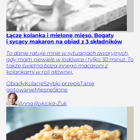
Łączę kolanka i mielone mięso. Bogaty
i sycący makaron na obiad z 3 składników
To danie ratuje mnie w sytuacjach awaryjnych,
gdy mam niewiele w lodówce i tylko 30 minut. To
także świetna baza innego macaroni z
kolankami w roli głównej.
Obiady
Kolacje
Szybki przepis
Tanie
gotowanie
Mięsne
Słone
Anna
Rokicka-Żuk