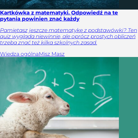
Kartkówka z matematyki. Odpowiedź na te
pytania powinien znać każdy
Pamiętasz jeszcze matematykę z podstawówki? Ten
quiz wygląda niewinnie, ale oprócz prostych obliczeń
trzeba znać też kilka szkolnych zasad.
Wiedza ogólna
Misz Masz