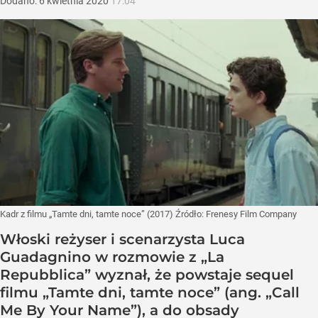
Dodano:
6
kwietnia
2020
17:04
Kadr z filmu „Tamte dni, tamte noce” (2017)
Źródło:
Frenesy Film Company
Włoski reżyser i scenarzysta Luca
Guadagnino w rozmowie z „La
Repubblica” wyznał, że powstaje sequel
filmu „Tamte dni, tamte noce” (ang. „Call
Me By Your Name”), a do obsady