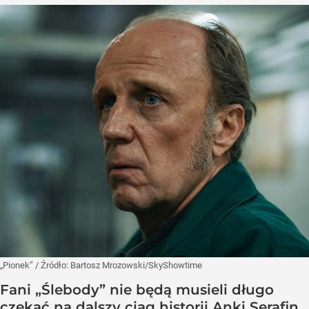
„Pionek”
/ Źródło:
Bartosz Mrozowski/SkyShowtime
Fani „Ślebody” nie będą musieli długo
czekać na dalszy ciąg historii Anki Serafin