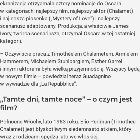
ekranizacja otrzyamała cztery nominacje do Oscara
w kategoriach: najlepszy film, najlepszy aktor (Chalamet)
i najlepsza piosenka (
„Mystery of Love”
) i najlepszy
scenariusz adaptowany. Produkcja, a właściwie James
Ivory, twórca scenariusza, otrzymał Oscara w tej ostatniej
kategorii.
– Oczywiście praca z Timothée'em Chalametem, Armie'em
Hammerem, Michaelem Stuhlbargiem, Esther Garrel
i innymi aktorami była wielką przyjemnością. Wszyscy będą
w nowym filmie – powiedział teraz Guadagnino
w wywiadzie dla
„La Repubblica”
.
„Tamte dni, tamte noce”
– o czym jest
film?
Północne Włochy, lato 1983 roku. Elio Perlman (Timothée
Chalamet) jest błyskotliwym siedemnastolatkiem, który
wraz z rodzicami spędza lato we włoskiej,