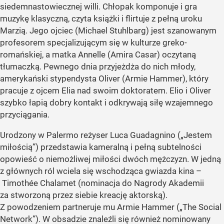
siedemnastowiecznej willi. Chłopak komponuje i gra
muzykę klasyczną, czyta książki i flirtuje z pełną uroku
Marzią. Jego ojciec (Michael Stuhlbarg) jest szanowanym
profesorem specjalizującym się w kulturze greko-
romańskiej, a matka Annelle (Amira Casar) oczytaną
tłumaczką. Pewnego dnia przyjeżdża do nich młody,
amerykański stypendysta Oliver (Armie Hammer), który
pracuje z ojcem Elia nad swoim doktoratem. Elio i Oliver
szybko łapią dobry kontakt i odkrywają siłę wzajemnego
przyciągania.
Urodzony w Palermo reżyser Luca Guadagnino („Jestem
miłością”) przedstawia kameralną i pełną subtelności
opowieść o niemożliwej miłości dwóch mężczyzn. W jedną
z głównych ról wciela się wschodząca gwiazda kina –
Timothée Chalamet (nominacja do Nagrody Akademii
za stworzoną przez siebie kreację aktorską).
Z powodzeniem partneruje mu Armie Hammer („The Social
Network”). W obsadzie znaleźli się również nominowany