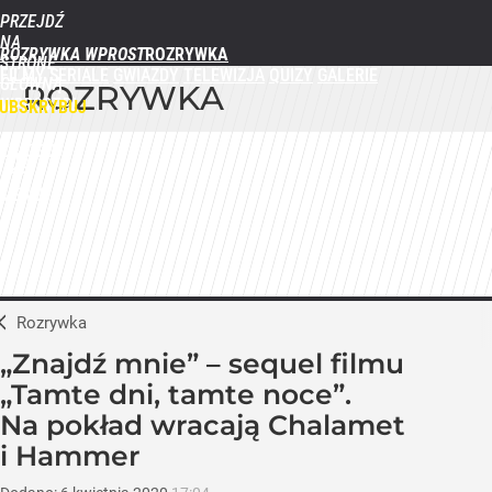
PRZEJDŹ
NA
ROZRYWKA WPROST
STRONĘ
FILMY
SERIALE
GWIAZDY
TELEWIZJA
QUIZY
GALERIE
GŁÓWNĄ
ROZRYWKA
WPROST.PL
UBSKRYBUJ
ZALOGUJ
MENU
Rozrywka
„Znajdź mnie” – sequel filmu
„Tamte dni, tamte noce”.
Na pokład wracają Chalamet
i Hammer