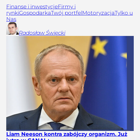
Finanse i inwestycje
Firmy i
rynki
Gospodarka
Twój portfel
Motoryzacja
Tylko u
Nas
Radosław
Święcki
Liam Neeson kontra zabójczy organizm. Już