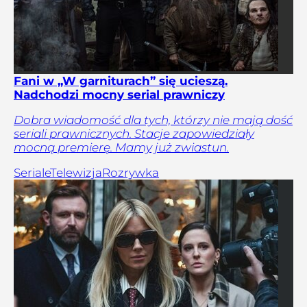
Fani w „W garniturach” się ucieszą.
Nadchodzi mocny serial prawniczy
Dobra wiadomość dla tych, którzy nie mają dość
seriali prawnicznych. Stacje zapowiedziały
mocną premierę. Mamy już zwiastun.
Seriale
Telewizja
Rozrywka