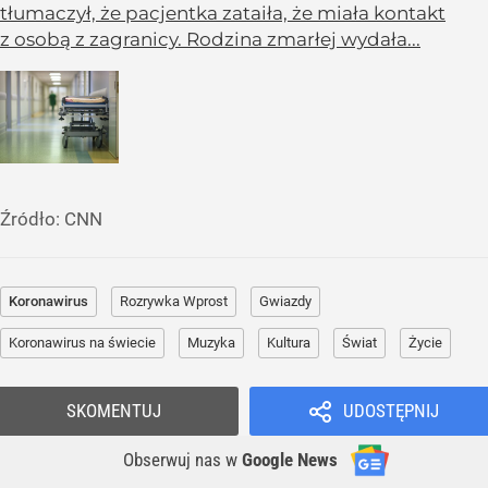
tłumaczył, że pacjentka zataiła, że miała kontakt
z osobą z zagranicy. Rodzina zmarłej wydała...
Źródło:
CNN
Koronawirus
Rozrywka Wprost
Gwiazdy
Koronawirus na świecie
Muzyka
Kultura
Świat
Życie
SKOMENTUJ
UDOSTĘPNIJ
Obserwuj nas
w
Google News