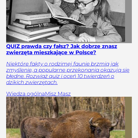
QUIZ prawda czy fałsz? Jak dobrze znasz
zwierzęta mieszkające w Polsce?
Niektóre fakty o rodzimej faunie brzmią jak
zmyślenie, a popularne przekonania okazują się
błędne. Rozwiąż quiz i oceń 10 twierdzeń o
dzikich zwierzętach.
Wiedza ogólna
Misz Masz