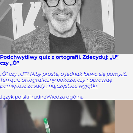
Podchwytliwy quiz z ortografii. Zdecyduj: „U”
czy „Ó”
„Ó” czy „U”? Niby proste, a jednak łatwo się pomylić.
Ten quiz ortograficzny pokaże, czy naprawdę
pamiętasz zasady i najczęstsze wyjątki.
Język polski
Trudne
Wiedza ogólna