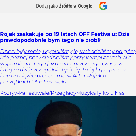
Dodaj jako
źródło w Google
Rojek zaskakuje po 19 latach OFF Festivalu: Dziś
prawdopodobnie bym tego nie zrobił
Dzieci były małe, usypialiśmy je, wchodziliśmy na górę
i do późnej nocy siedzieliśmy przy komputerach. Nie
wspominam tego jako romantycznego czasu, za
którym dziś szczególnie tęsknię. To była po prostu
bardzo ciężka praca – mówi Artur Rojek o
początkach OFF Festivalu.
Rozrywka
Festiwale/Przeglądy
Muzyka
Tylko u Nas