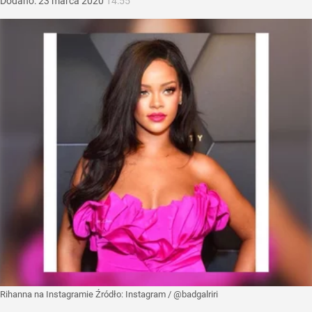
Dodano:
23
marca
2020
14:55
Rihanna na Instagramie
Źródło:
Instagram
/
@badgalriri