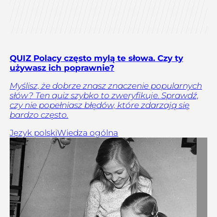
QUIZ Polacy często mylą te słowa. Czy ty
używasz ich poprawnie?
Myślisz, że dobrze znasz znaczenie popularnych
słów? Ten quiz szybko to zweryfikuje. Sprawdź,
czy nie popełniasz błędów, które zdarzają się
bardzo często.
Język polski
Wiedza ogólna