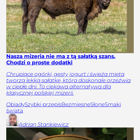
Nasza mizeria nie ma z tą sałatką szans.
Chodzi o proste dodatki
Chrupiące ogórki, gęsty jogurt i świeża mięta
tworzą lekką sałatkę, która doskonale orzeźwia
w ciepłe dni. To ciekawa alternatywa dla
klasycznej polskiej mizerii.
Obiady
Szybki przepis
Bezmięsne
Słone
Smaki
świata
Adrian
Stankiewicz