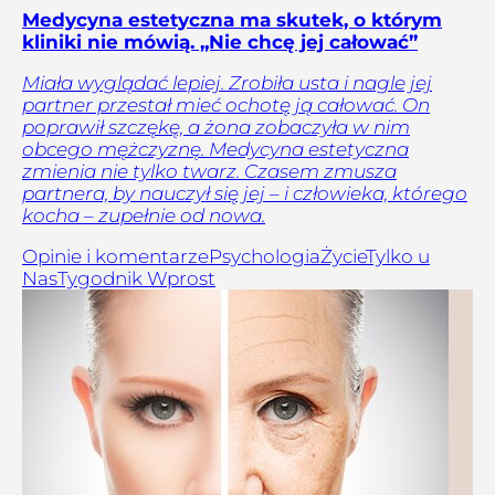
Medycyna estetyczna ma skutek, o którym
kliniki nie mówią. „Nie chcę jej całować”
Miała wyglądać lepiej. Zrobiła usta i nagle jej
partner przestał mieć ochotę ją całować. On
poprawił szczękę, a żona zobaczyła w nim
obcego mężczyznę. Medycyna estetyczna
zmienia nie tylko twarz. Czasem zmusza
partnera, by nauczył się jej – i człowieka, którego
kocha – zupełnie od nowa.
Opinie i komentarze
Psychologia
Życie
Tylko u
Nas
Tygodnik Wprost