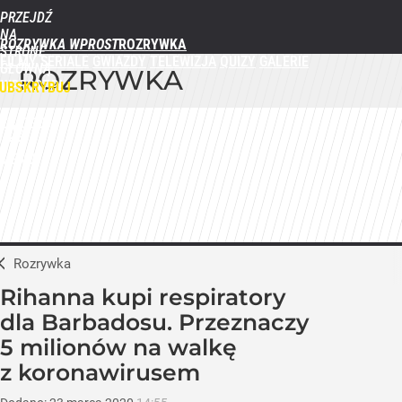
PRZEJDŹ
NA
ROZRYWKA WPROST
STRONĘ
FILMY
SERIALE
GWIAZDY
TELEWIZJA
QUIZY
GALERIE
GŁÓWNĄ
ROZRYWKA
WPROST.PL
UBSKRYBUJ
ZALOGUJ
MENU
Rozrywka
Rihanna kupi respiratory
dla Barbadosu. Przeznaczy
5 milionów na walkę
z koronawirusem