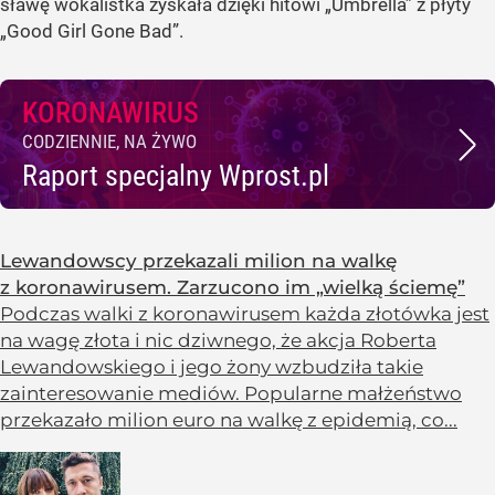
sławę wokalistka zyskała dzięki hitowi „Umbrella” z płyty
„Good Girl Gone Bad”.
KORONAWIRUS
CODZIENNIE, NA ŻYWO
Raport specjalny Wprost.pl
Lewandowscy przekazali milion na walkę
z koronawirusem. Zarzucono im „wielką ściemę”
Podczas walki z koronawirusem każda złotówka jest
na wagę złota i nic dziwnego, że akcja Roberta
Lewandowskiego i jego żony wzbudziła takie
zainteresowanie mediów. Popularne małżeństwo
przekazało milion euro na walkę z epidemią, co...