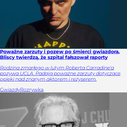
Poważne zarzuty i pozew po śmierci gwiazdora.
Bliscy twierdzą, że szpital fałszował raporty
Rodzina zmarłego w lutym Roberta Carradine'a
pozywa UCLA. Padają poważne zarzuty dotyczące
opieki nad znanym aktorem i reżyserem.
Gwiazdy
Rozrywka