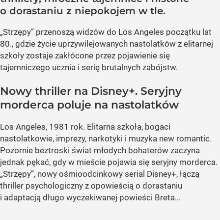
o dorastaniu z niepokojem w tle.
„Strzępy” przenoszą widzów do Los Angeles początku lat
80., gdzie życie uprzywilejowanych nastolatków z elitarnej
szkoły zostaje zakłócone przez pojawienie się
tajemniczego ucznia i serię brutalnych zabójstw.
Nowy thriller na Disney+. Seryjny
morderca poluje na nastolatków
Los Angeles, 1981 rok. Elitarna szkoła, bogaci
nastolatkowie, imprezy, narkotyki i muzyka new romantic.
Pozornie beztroski świat młodych bohaterów zaczyna
jednak pękać, gdy w mieście pojawia się seryjny morderca.
„Strzępy”, nowy ośmioodcinkowy serial Disney+, łączą
thriller psychologiczny z opowieścią o dorastaniu
i adaptacją długo wyczekiwanej powieści Breta...