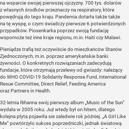
na wsparcie swojej pierwszej ojczyzny. 700 tys. dolarów
z własnych środków przeznaczy na respiratory, które
powędrują do tego kraju. Pandemia dotarła także także
na tę wyspę, o czym świadczy pierwsze 6 potwierdzonych
przypadków. Piosenkarka poprzez swoją fundację
wspomoże też inne kraje regionu, m.in. Haiti czy Malawi.
Pieniądze trafią też oczywiście do mieszkańców Stanów
Zjednoczonych, m.in. poprzez amerykańskie banki
żywności. O konkretnych rozwiązaniach zadecydują
fundacje, które otrzymają przelewy od gwiazdy: należący
do WHO COVID-19 Solidarity Response Fund, International
Resue Committee, Direct Relief, Feeding America
oraz Partners in Health.
32-letnia Rihanna swój pierwszy album „Music of the Sun”
wydała w 2005 roku. Już wtedy był on hitem, dlatego
kolejna płyta pojawiła sie zaledwie rok później. „A Girl Like
Me” powtórzyło sukces poprzedniczki, jednak światową