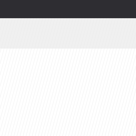
e
ści