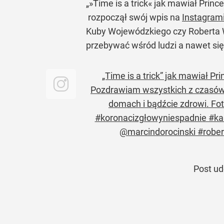
„»Time is a trick« jak mawiał Princ
rozpoczął swój wpis na
Instagram
Kuby Wojewódzkiego czy Roberta W
przebywać wśród ludzi a nawet się
„Time is a trick” jak mawiał Pr
Pozdrawiam wszystkich z czasów,
domach i bądźcie zdrowi. F
#koronacizgłowyniespadnie #kar
@marcindorocinski #rober
Post ud