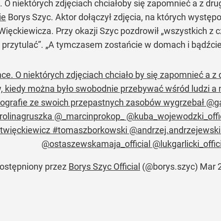
e. O niektórych zdjęciach chciałoby się zapomnieć a z dru
ie
Borys Szyc. Aktor dołączył zdjęcia, na których wystę
ięckiewicza. Przy okazji Szyc pozdrowił
„wszystkich z 
 przytulać”
.
„A tymczasem zostańcie w domach i bądźcie
ince. O niektórych zdjęciach chciało by się zapomnieć a z
 kiedy można było swobodnie przebywać wśród ludzi a 
otografie ze swoich przepastnych zasobów wygrzebał 
olinagruszka @_marcinprokop_ @kuba_wojewodzki_offici
twięckiewicz #tomaszborkowski @andrzej.andrzejewski
@ostaszewskamaja_official @lukgarlicki_offici
ostępniony przez
Borys Szyc Official
(@borys.szyc)
Mar 2