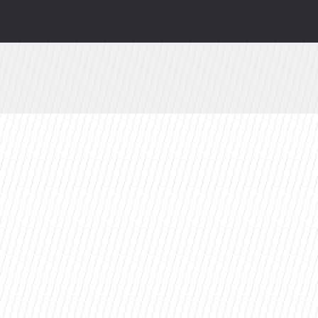
 do interwencji. Poseł PiS: Fascynujące odklejeni
wy serial Disney+ to ekranizacja głośnej powie
. Już jutro w CANAL+