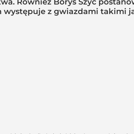
stwa. Również Borys Szyc postanow
ych występuje z gwiazdami takimi