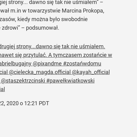
giej strony... dawno się tak nie uśmiałem” –
pował m.in w towarzystwie Marcina Prokopa,
czasów, kiedy można było swobodnie
 zdrowi”
– podsumował.
 drugiej strony...dawno się tak nie uśmiałem.
nawet się przytulać. A tymczasem zostańcie w
@gabrielbugajny @pixandme #zostańwdomu
al @cielecka_magda.official @kayah_official
 @staszektrzcinski #pawełkwiatkowski
al
2, 2020 o 12:21 PDT