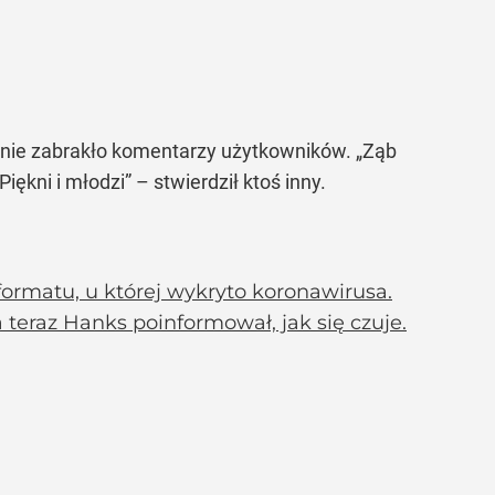
em nie zabrakło komentarzy użytkowników.
„Ząb
„Piękni i młodzi”
– stwierdził ktoś inny.
ormatu, u której wykryto koronawirusa.
 a teraz Hanks poinformował, jak się czuje.