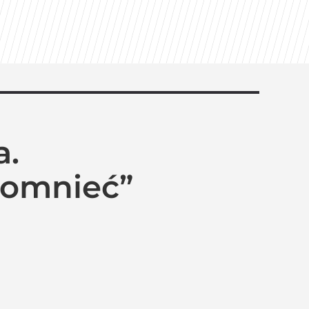
toes
a.
apomnieć”