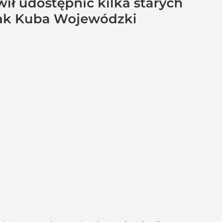
ił udostępnić kilka starych
 jak Kuba Wojewódzki