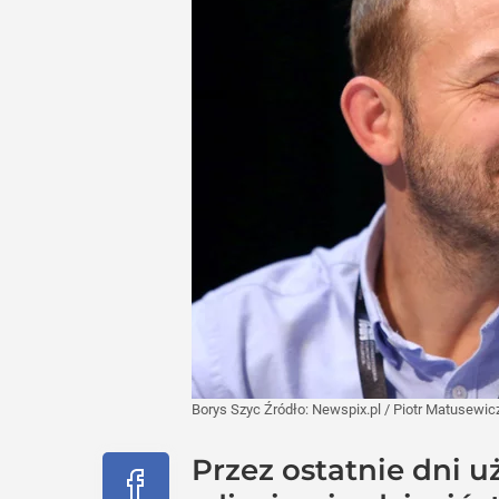
Borys Szyc
Źródło:
Newspix.pl
/
Piotr Matusewic
Przez ostatnie dni 