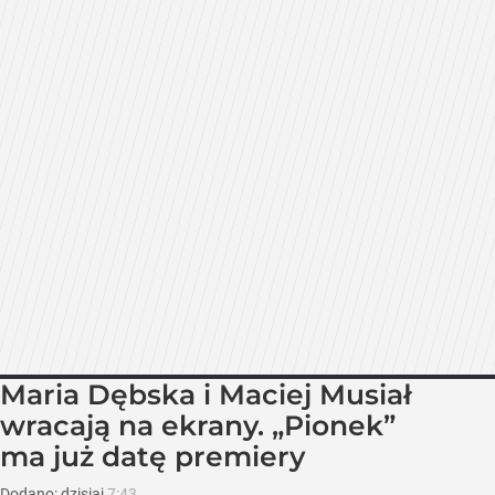
Maria Dębska i Maciej Musiał
wracają na ekrany. „Pionek”
ma już datę premiery
Dodano:
dzisiaj
7:43