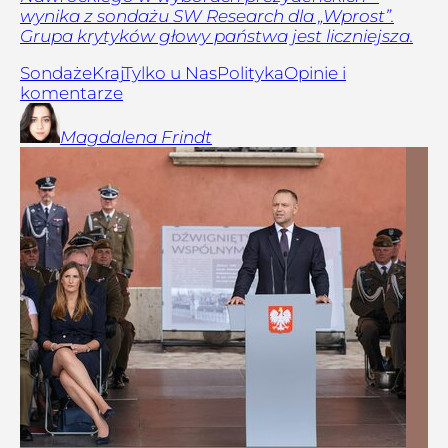
wynika z sondażu SW Research dla „Wprost”.
Grupa krytyków głowy państwa jest liczniejsza.
Sondaże
Kraj
Tylko u Nas
Polityka
Opinie i
komentarze
Magdalena
Frindt