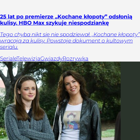
25 lat po premierze „Kochane kłopoty” odsłonią
kulisy. HBO Max szykuje niespodziankę
Tego chyba nikt się nie spodziewał. „Kochane kłopoty”
wracają za kulisy. Powstaje dokument o kultowym
serialu.
Seriale
Telewizja
Gwiazdy
Rozrywka