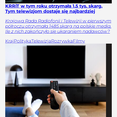
KRRiT w tym roku otrzymała 1,5 tys. skarg.
Tym telewizjom dostaje się najbardziej
Krajowa Rada Radiofonii i Telewizji w pierwszym
półroczu otrzymała 1485 skarg na polskie media.
Ile z nich zakończyło się ukaraniem nadawców?
Kraj
Polityka
Telewizja
Rozrywka
Filmy