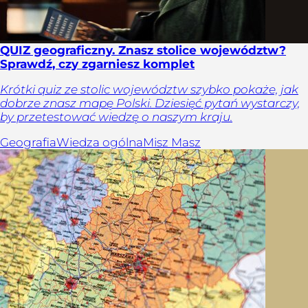
QUIZ geograficzny. Znasz stolice województw?
Sprawdź, czy zgarniesz komplet
Krótki quiz ze stolic województw szybko pokaże, jak
dobrze znasz mapę Polski. Dziesięć pytań wystarczy,
by przetestować wiedzę o naszym kraju.
Geografia
Wiedza ogólna
Misz Masz