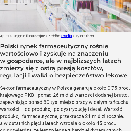
Apteka, zdjęcie ilustracyjne
/ Źródło:
Fotolia
/
Tyler Olson
Polski rynek farmaceutyczny rośnie
wartościowo i zyskuje na znaczeniu
w gospodarce, ale w najbliższych latach
zmierzy się z ostrą presją kosztów,
regulacji i walki o bezpieczeństwo lekowe.
Sektor farmaceutyczny w Polsce generuje około 0,75 proc.
krajowego PKB i ponad 26 mld zł wartości dodanej brutto,
zapewniając ponad 80 tys. miejsc pracy w całym łańcuchu
wartości – od produkcji po dystrybucję i detal. Wartość
produkcji farmaceutycznej przekracza 21 mld zł rocznie,
a w ostatnich pięciu latach wzrosła o około 45 proc.,
co potwierdza, że jest to jedna z bardziej dynamicznych