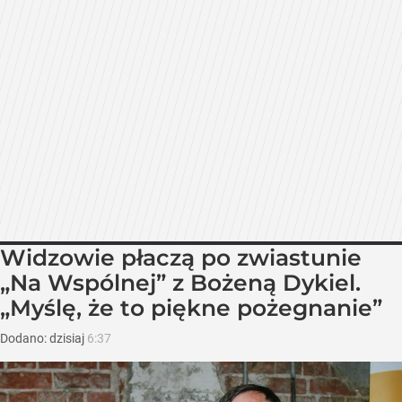
Widzowie płaczą po zwiastunie
„Na Wspólnej” z Bożeną Dykiel.
„Myślę, że to piękne pożegnanie”
Dodano:
dzisiaj
6:37