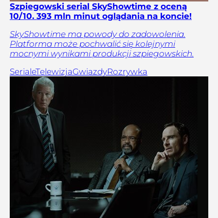
Szpiegowski serial SkyShowtime z oceną
10/10. 393 mln minut oglądania na koncie!
SkyShowtime ma powody do zadowolenia.
Platforma może pochwalić się kolejnymi
mocnymi wynikami produkcji szpiegowskich.
Seriale
Telewizja
Gwiazdy
Rozrywka