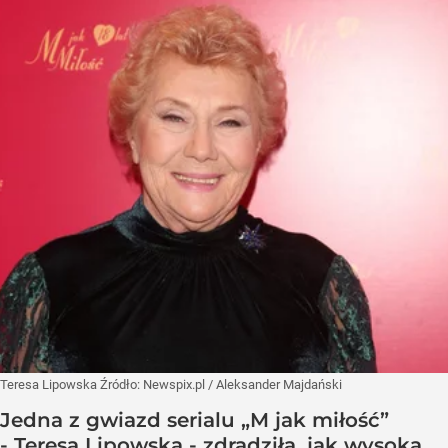
Teresa Lipowska
Źródło:
Newspix.pl
/
Aleksander Majdański
Jedna z gwiazd serialu „M jak miłość”
- Teresa Lipowska - zdradziła, jak wysoką