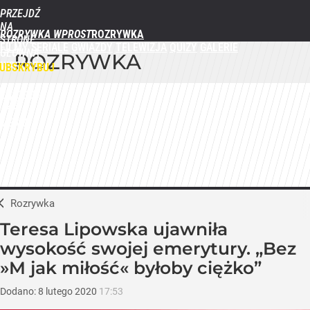
PRZEJDŹ
NA
ROZRYWKA WPROST
STRONĘ
FILMY
SERIALE
GWIAZDY
TELEWIZJA
QUIZY
GALERIE
GŁÓWNĄ
ROZRYWKA
WPROST.PL
UBSKRYBUJ
ZALOGUJ
MENU
Rozrywka
Teresa Lipowska ujawniła
wysokość swojej emerytury. „Bez
»M jak miłość« byłoby ciężko”
Dodano:
8
lutego
2020
17:53