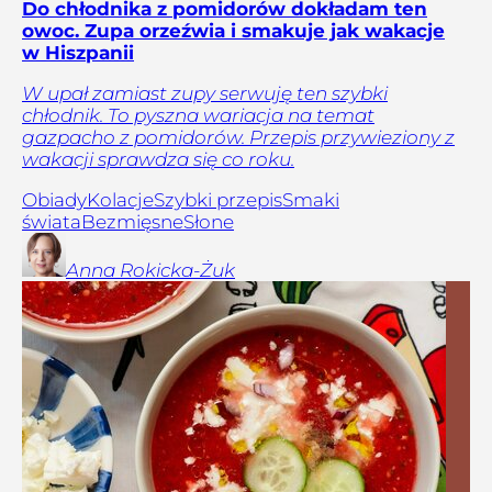
Do chłodnika z pomidorów dokładam ten
owoc. Zupa orzeźwia i smakuje jak wakacje
w Hiszpanii
W upał zamiast zupy serwuję ten szybki
chłodnik. To pyszna wariacja na temat
gazpacho z pomidorów. Przepis przywieziony z
wakacji sprawdza się co roku.
Obiady
Kolacje
Szybki przepis
Smaki
świata
Bezmięsne
Słone
Anna
Rokicka-Żuk