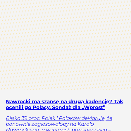
Nawrocki ma szansę na drugą kadencję? Tak
ocenili go Polacy. Sondaż dla „Wprost”
Blisko 39 proc. Polek i Polaków deklaruje, że
ponownie zagłosowałoby na Karola
Nawrockiego w wyborach prezydenckich –