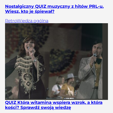
Nostalgiczny QUIZ muzyczny z hitów PRL-u.
Wiesz, kto je śpiewał?
Retro
Wiedza ogólna
QUIZ Która witamina wspiera wzrok, a która
kości? Sprawdź swoją wiedzę