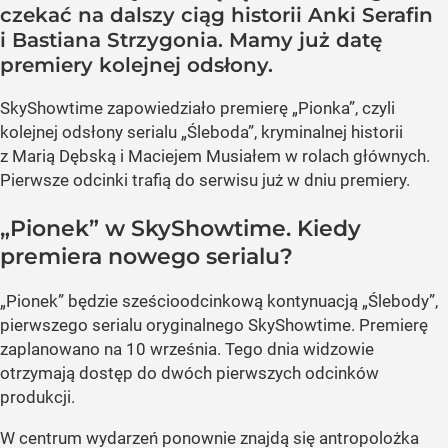
czekać na dalszy ciąg historii Anki Serafin
i Bastiana Strzygonia. Mamy już datę
premiery kolejnej odsłony.
SkyShowtime zapowiedziało premierę „Pionka”, czyli
kolejnej odsłony serialu „Śleboda”, kryminalnej historii
z Marią Dębską i Maciejem Musiałem w rolach głównych.
Pierwsze odcinki trafią do serwisu już w dniu premiery.
„Pionek” w SkyShowtime. Kiedy
premiera nowego serialu?
„Pionek” będzie sześcioodcinkową kontynuacją „Ślebody”,
pierwszego serialu oryginalnego SkyShowtime. Premierę
zaplanowano na 10 września. Tego dnia widzowie
otrzymają dostęp do dwóch pierwszych odcinków
produkcji.
W centrum wydarzeń ponownie znajdą się antropolożka