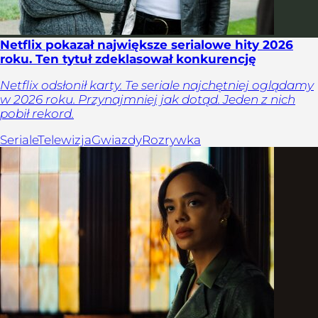
Netflix pokazał największe serialowe hity 2026
roku. Ten tytuł zdeklasował konkurencję
Netflix odsłonił karty. Te seriale najchętniej oglądamy
w 2026 roku. Przynajmniej jak dotąd. Jeden z nich
pobił rekord.
Seriale
Telewizja
Gwiazdy
Rozrywka