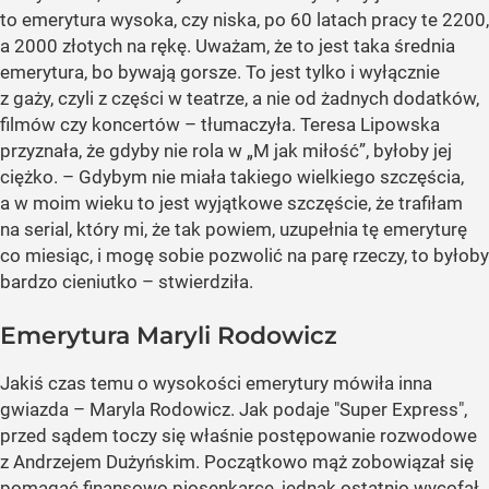
to emerytura wysoka, czy niska, po 60 latach pracy te 2200,
a 2000 złotych na rękę. Uważam, że to jest taka średnia
emerytura, bo bywają gorsze. To jest tylko i wyłącznie
z gaży, czyli z części w teatrze, a nie od żadnych dodatków,
filmów czy koncertów – tłumaczyła. Teresa Lipowska
przyznała, że gdyby nie rola w „M jak miłość”, byłoby jej
ciężko. – Gdybym nie miała takiego wielkiego szczęścia,
a w moim wieku to jest wyjątkowe szczęście, że trafiłam
na serial, który mi, że tak powiem, uzupełnia tę emeryturę
co miesiąc, i mogę sobie pozwolić na parę rzeczy, to byłoby
bardzo cieniutko – stwierdziła.
Emerytura Maryli Rodowicz
Jakiś czas temu o wysokości emerytury mówiła inna
gwiazda – Maryla Rodowicz. Jak podaje "Super Express",
przed sądem toczy się właśnie postępowanie rozwodowe
z Andrzejem Dużyńskim. Początkowo mąż zobowiązał się
pomagać finansowo piosenkarce, jednak ostatnio wycofał