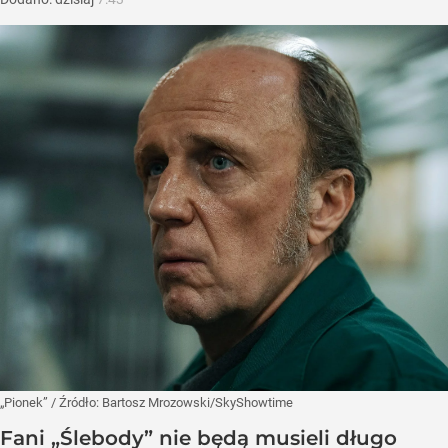
„Pionek”
/ Źródło:
Bartosz Mrozowski/SkyShowtime
Fani „Ślebody” nie będą musieli długo