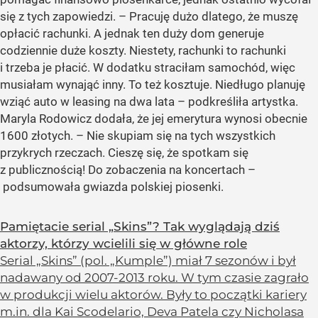
się z tych zapowiedzi. – Pracuję dużo dlatego, że muszę
opłacić rachunki. A jednak ten duży dom generuje
codziennie duże koszty. Niestety, rachunki to rachunki
i trzeba je płacić. W dodatku straciłam samochód, więc
musiałam wynająć inny. To też kosztuje. Niedługo planuję
wziąć auto w leasing na dwa lata – podkreśliła artystka.
Maryla Rodowicz dodała, że jej emerytura wynosi obecnie
1600 złotych. – Nie skupiam się na tych wszystkich
przykrych rzeczach. Cieszę się, że spotkam się
z publicznością! Do zobaczenia na koncertach –
podsumowała gwiazda polskiej piosenki.
Pamiętacie serial „Skins”? Tak wyglądają dziś
aktorzy, którzy wcielili się w główne role
Serial „Skins” (pol. „Kumple”) miał 7 sezonów i był
nadawany od 2007-2013 roku. W tym czasie zagrało
w produkcji wielu aktorów. Były to początki kariery
m.in. dla Kai Scodelario, Deva Patela czy Nicholasa