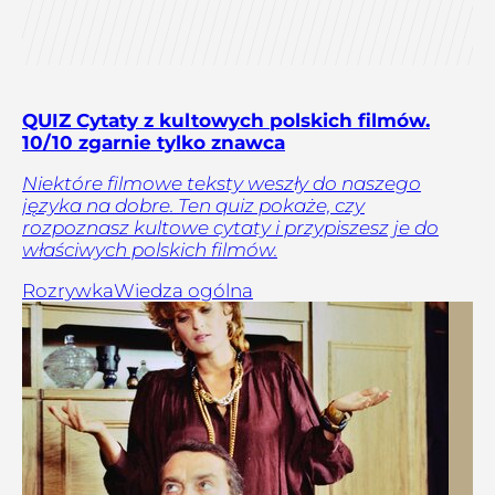
QUIZ Cytaty z kultowych polskich filmów.
10/10 zgarnie tylko znawca
Niektóre filmowe teksty weszły do naszego
języka na dobre. Ten quiz pokaże, czy
rozpoznasz kultowe cytaty i przypiszesz je do
właściwych polskich filmów.
Rozrywka
Wiedza ogólna