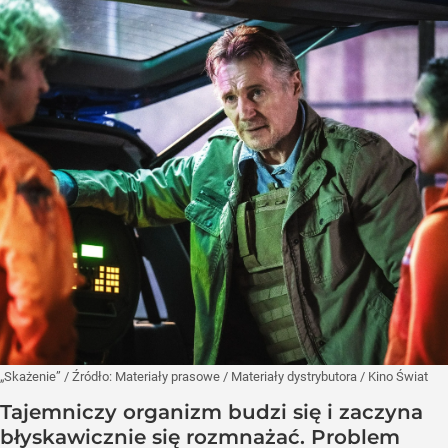
„Skażenie”
/ Źródło:
Materiały prasowe
/
Materiały dystrybutora / Kino Świat
Tajemniczy organizm budzi się i zaczyna
błyskawicznie się rozmnażać. Problem