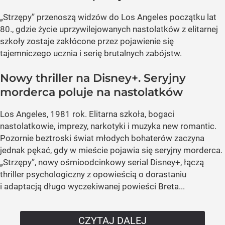
„Strzępy” przenoszą widzów do Los Angeles początku lat
80., gdzie życie uprzywilejowanych nastolatków z elitarnej
szkoły zostaje zakłócone przez pojawienie się
tajemniczego ucznia i serię brutalnych zabójstw.
Nowy thriller na Disney+. Seryjny
morderca poluje na nastolatków
Los Angeles, 1981 rok. Elitarna szkoła, bogaci
nastolatkowie, imprezy, narkotyki i muzyka new romantic.
Pozornie beztroski świat młodych bohaterów zaczyna
jednak pękać, gdy w mieście pojawia się seryjny morderca.
„Strzępy”, nowy ośmioodcinkowy serial Disney+, łączą
thriller psychologiczny z opowieścią o dorastaniu
i adaptacją długo wyczekiwanej powieści Breta...
CZYTAJ DALEJ