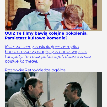
QUIZ Te filmy bawią kolejne pokolenia.
Pamiętasz kultowe komedie?
Kultowe sceny, zaskakujące pomyłki i
bohaterowie wpadający w coraz większe
tarapaty. Ten quiz pokaże, jak dobrze znasz
polskie komedie.
Rozrywka
Retro
Wiedza ogólna