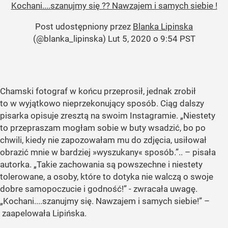
Kochani....szanujmy się ?? Nawzajem i samych siebie !
Post udostępniony przez
Blanka Lipinska
(@blanka_lipinska)
Lut 5, 2020 o 9:54 PST
Chamski fotograf w końcu przeprosił, jednak zrobił
to w wyjątkowo nieprzekonujący sposób. Ciąg dalszy
pisarka opisuje zresztą na swoim Instagramie. „Niestety
to przepraszam mogłam sobie w buty wsadzić, bo po
chwili, kiedy nie zapozowałam mu do zdjęcia, usiłował
obrazić mnie w bardziej »wyszukany« sposób.”.. – pisała
autorka. „Takie zachowania są powszechne i niestety
tolerowane, a osoby, które to dotyka nie walczą o swoje
dobre samopoczucie i godność!” - zwracała uwagę.
„Kochani....szanujmy się. Nawzajem i samych siebie!” –
zaapelowała Lipińska.