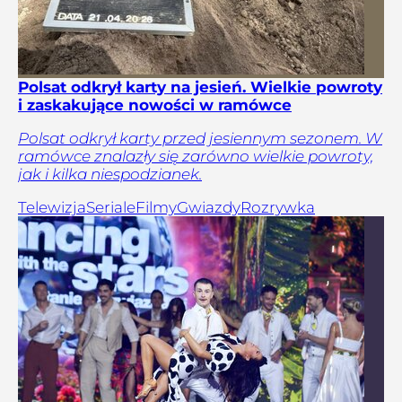
Polsat odkrył karty na jesień. Wielkie powroty
i zaskakujące nowości w ramówce
Polsat odkrył karty przed jesiennym sezonem. W
ramówce znalazły się zarówno wielkie powroty,
jak i kilka niespodzianek.
Telewizja
Seriale
Filmy
Gwiazdy
Rozrywka