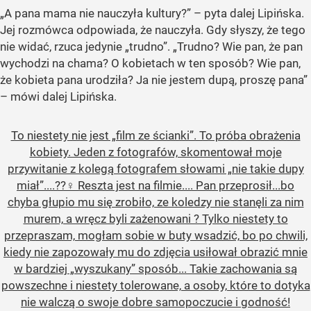
„A pana mama nie nauczyła kultury?” – pyta dalej Lipińska.
Jej rozmówca odpowiada, że nauczyła. Gdy słyszy, że tego
nie widać, rzuca jedynie „trudno”. „Trudno? Wie pan, że pan
wychodzi na chama? O kobietach w ten sposób? Wie pan,
że kobieta pana urodziła? Ja nie jestem dupą, proszę pana”
– mówi dalej Lipińska.
To niestety nie jest „film ze ścianki”. To próba obrażenia
kobiety. Jeden z fotografów, skomentował moje
przywitanie z kolegą fotografem słowami „nie takie dupy
miał”....??‍♀️ Reszta jest na filmie.... Pan przeprosił...bo
chyba głupio mu się zrobiło, ze koledzy nie stanęli za nim
murem, a wręcz byli zażenowani ? Tylko niestety to
przepraszam, mogłam sobie w buty wsadzić, bo po chwili,
kiedy nie zapozowały mu do zdjęcia usiłował obrazić mnie
w bardziej „wyszukany” sposób... Takie zachowania są
powszechne i niestety tolerowane, a osoby, które to dotyka
nie walczą o swoje dobre samopoczucie i godność!