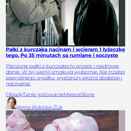
Pałki z kurczaka nacinam i wcieram 1 łyżeczkę
tego. Po 35 minutach są rumiane i soczyste
Pieczone pałki z kurczaka to proste i niedrogie
danie. W tej wersji smakują wybornie. Nie trzeba
specjalnego wysiłku, wystarczy ekstra dodatek i
nacinanie.
Obiady
Tanie gotowanie
Mięsne
Słone
Anna
Rokicka-Żuk