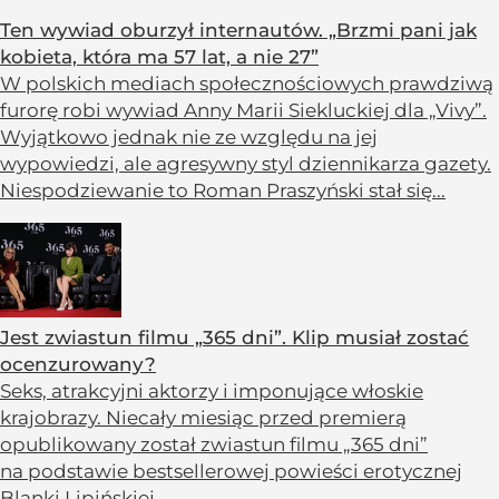
Ten wywiad oburzył internautów. „Brzmi pani jak
kobieta, która ma 57 lat, a nie 27”
W polskich mediach społecznościowych prawdziwą
furorę robi wywiad Anny Marii Siekluckiej dla „Vivy”.
Wyjątkowo jednak nie ze względu na jej
wypowiedzi, ale agresywny styl dziennikarza gazety.
Niespodziewanie to Roman Praszyński stał się...
Jest zwiastun filmu „365 dni”. Klip musiał zostać
ocenzurowany?
Seks, atrakcyjni aktorzy i imponujące włoskie
krajobrazy. Niecały miesiąc przed premierą
opublikowany został zwiastun filmu „365 dni”
na podstawie bestsellerowej powieści erotycznej
Blanki Lipińskiej.