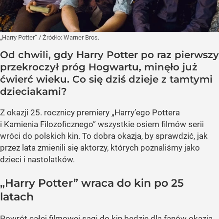
„Harry Potter”
/ Źródło:
Warner Bros.
Od chwili, gdy Harry Potter po raz pierwszy
przekroczył próg Hogwartu, minęło już
ćwierć wieku. Co się dziś dzieje z tamtymi
dzieciakami?
Z okazji 25. rocznicy premiery „Harry’ego Pottera
i Kamienia Filozoficznego” wszystkie osiem filmów serii
wróci do polskich kin. To dobra okazja, by sprawdzić, jak
przez lata zmienili się aktorzy, których poznaliśmy jako
dzieci i nastolatków.
„Harry Potter” wraca do kin po 25
latach
Powrót całej filmowej sagi do kin będzie dla fanów okazją