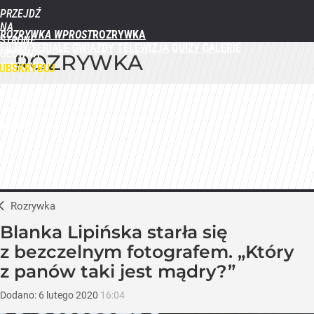
PRZEJDŹ
NA
ROZRYWKA WPROST
STRONĘ
FILMY
SERIALE
GWIAZDY
TELEWIZJA
QUIZY
GALERIE
GŁÓWNĄ
ROZRYWKA
WPROST.PL
UBSKRYBUJ
ZALOGUJ
MENU
Rozrywka
Blanka Lipińska starła się
z bezczelnym fotografem. „Który
z panów taki jest mądry?”
Dodano:
6
lutego
2020
16:04