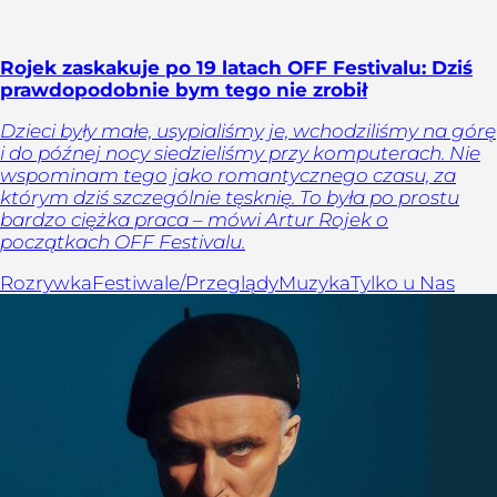
Rojek zaskakuje po 19 latach OFF Festivalu: Dziś
prawdopodobnie bym tego nie zrobił
Dzieci były małe, usypialiśmy je, wchodziliśmy na górę
i do późnej nocy siedzieliśmy przy komputerach. Nie
wspominam tego jako romantycznego czasu, za
którym dziś szczególnie tęsknię. To była po prostu
bardzo ciężka praca – mówi Artur Rojek o
początkach OFF Festivalu.
Rozrywka
Festiwale/Przeglądy
Muzyka
Tylko u Nas