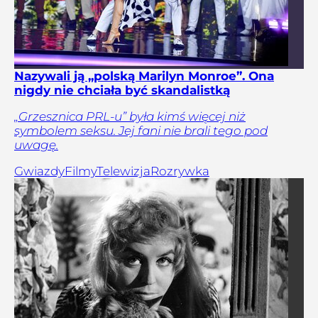
Nazywali ją „polską Marilyn Monroe”. Ona
nigdy nie chciała być skandalistką
„Grzesznica PRL-u” była kimś więcej niż
symbolem seksu. Jej fani nie brali tego pod
uwagę.
Gwiazdy
Filmy
Telewizja
Rozrywka