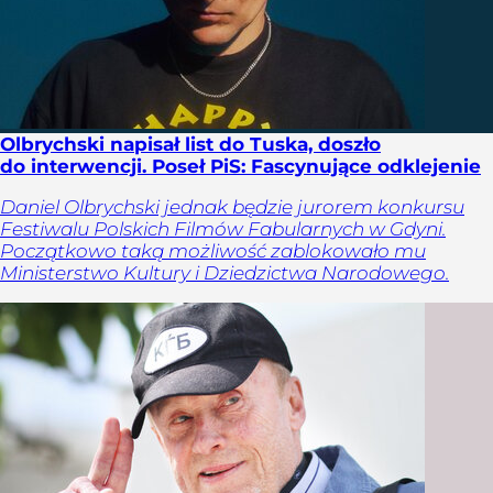
Olbrychski napisał list do Tuska, doszło
do interwencji. Poseł PiS: Fascynujące odklejenie
Daniel Olbrychski jednak będzie jurorem konkursu
Festiwalu Polskich Filmów Fabularnych w Gdyni.
Początkowo taką możliwość zablokowało mu
Ministerstwo Kultury i Dziedzictwa Narodowego.