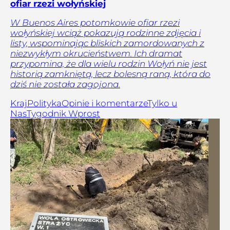
ofiar rzezi wołyńskiej
W Buenos Aires potomkowie ofiar rzezi
wołyńskiej wciąż pokazują rodzinne zdjęcia i
listy, wspominając bliskich zamordowanych z
niezwykłym okrucieństwem. Ich dramat
przypomina, że dla wielu rodzin Wołyń nie jest
historią zamkniętą, lecz bolesną raną, która do
dziś nie została zagojona.
Kraj
Polityka
Opinie i komentarze
Tylko u
Nas
Tygodnik Wprost