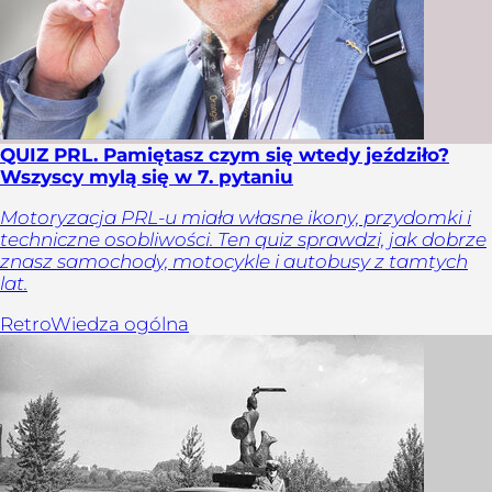
QUIZ PRL. Pamiętasz czym się wtedy jeździło?
Wszyscy mylą się w 7. pytaniu
Motoryzacja PRL-u miała własne ikony, przydomki i
techniczne osobliwości. Ten quiz sprawdzi, jak dobrze
znasz samochody, motocykle i autobusy z tamtych
lat.
Retro
Wiedza ogólna