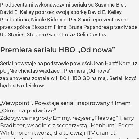
Producentami wykonawczymi serialu są Susanne Bier,
David E. Kelley poprzez swoją spółkę David E. Kelley
Productions, Nicole Kidman i Per Saari reprezentowani
przez spółkę Blossom Films, Bruna Papandrea przez Made
Up Stories, Stephen Garrett oraz Celia Costas.
Premiera serialu HBO „Od nowa”
Serial powstaje na podstawie powieści Jean Hanff Korelitz
pt. „Nie chciałaś wiedzieć”. Premiera „Od nowa”
zaplanowana została w HBO i HBO GO na maj. Serial liczyć
będzie 6 odcinków.
„Viewpoint”. Powstaje serial inspirowany filmem
„Okno na podwórze”
Zdobywca nagrody Emmy, reżyser „Fleabag” Harry
Bradbeer, wspólnie z scenarzystą „Manhunt” Edem
Whitmorem tworzą dla telewizji ITV dramat