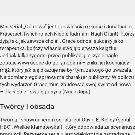
Miniserial „Od nowa” jest opowieścią o Grace i Jonathanie
Fraserach (w ich rolach Nicole Kidman i Hugh Grant), którzy
żyją tak, jak zawsze chcieli. Grace odnosi sukcesy jako
terapeutka, kończy właśnie swoją pierwszą książkę.
Jednak kilka tygodni przed publikacją jej życie nagle
zostaje wywrócone do góry nogami – znika jej kochający
mąż, który jak się okazuje nie był tym, za kogo go uważała.
Na domiar złego sprawa ma charakter publiczny. W obliczu
tych wydarzeń Grace musi zbudować swój świat od nowa
– dla siebie i swojego syna (Noah Jupe).
Twórcy i obsada
Twórcą i showrunnerem serialu jest David E. Kelley (serial
HBO „Wielkie kłamstewka”), który odpowiada za scenariusz
produkcji. Reżyserką serialu jest wielokrotnie nagradzana