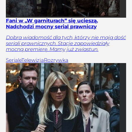
Fani w „W garniturach” się ucieszą.
Nadchodzi mocny serial prawniczy
Dobra wiadomość dla tych, którzy nie mają dość
seriali prawnicznych. Stacje zapowiedziały
mocną premierę. Mamy już zwiastun.
Seriale
Telewizja
Rozrywka