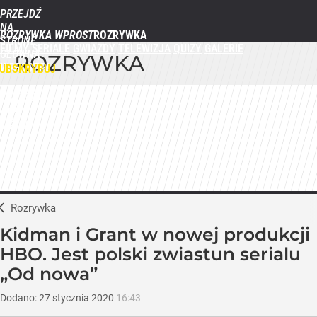
PRZEJDŹ
NA
ROZRYWKA WPROST
STRONĘ
FILMY
SERIALE
GWIAZDY
TELEWIZJA
QUIZY
GALERIE
GŁÓWNĄ
ROZRYWKA
WPROST.PL
UBSKRYBUJ
ZALOGUJ
MENU
Rozrywka
Kidman i Grant w nowej produkcji
HBO. Jest polski zwiastun serialu
„Od nowa”
Dodano:
27
stycznia
2020
16:43