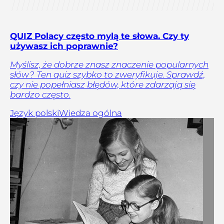
QUIZ Polacy często mylą te słowa. Czy ty
używasz ich poprawnie?
Myślisz, że dobrze znasz znaczenie popularnych
słów? Ten quiz szybko to zweryfikuje. Sprawdź,
czy nie popełniasz błędów, które zdarzają się
bardzo często.
Język polski
Wiedza ogólna