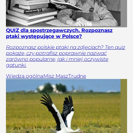
QUIZ dla spostrzegawczych. Rozpoznasz
ptaki występujące w Polsce?
Rozpoznasz polskie ptaki na zdjęciach? Ten quiz
pokaże, czy potrafisz poprawnie nazwać
zarówno popularne, jak i mniej oczywiste
gatunki.
Wiedza ogólna
Misz Masz
Trudne