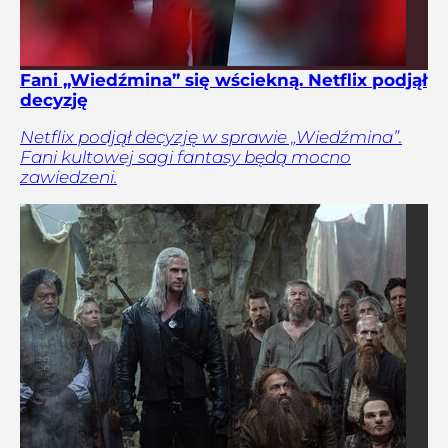
Fani „Wiedźmina” się wściekną. Netflix podjął
decyzję
Netflix podjął decyzję w sprawie „Wiedźmina”.
Fani kultowej sagi fantasy będą mocno
zawiedzeni.