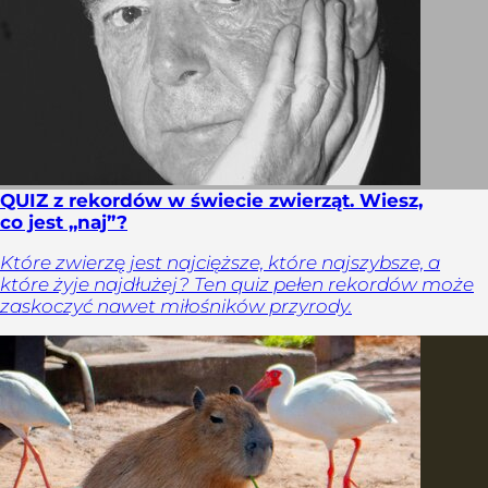
QUIZ z rekordów w świecie zwierząt. Wiesz,
co jest „naj”?
Które zwierzę jest najcięższe, które najszybsze, a
które żyje najdłużej? Ten quiz pełen rekordów może
zaskoczyć nawet miłośników przyrody.