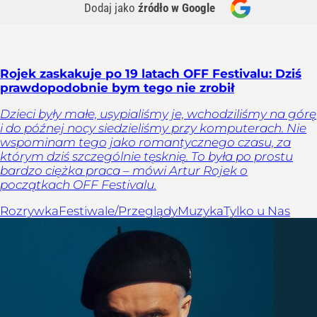
Dodaj jako
źródło w Google
Rojek zaskakuje po 19 latach OFF Festivalu: Dziś
prawdopodobnie bym tego nie zrobił
Dzieci były małe, usypialiśmy je, wchodziliśmy na górę
i do późnej nocy siedzieliśmy przy komputerach. Nie
wspominam tego jako romantycznego czasu, za
którym dziś szczególnie tęsknię. To była po prostu
bardzo ciężka praca – mówi Artur Rojek o
początkach OFF Festivalu.
Rozrywka
Festiwale/Przeglądy
Muzyka
Tylko u Nas