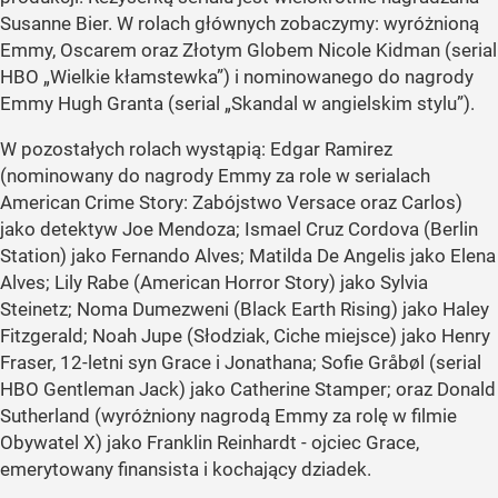
Susanne Bier. W rolach głównych zobaczymy: wyróżnioną
Emmy, Oscarem oraz Złotym Globem Nicole Kidman (serial
HBO „Wielkie kłamstewka”) i nominowanego do nagrody
Emmy Hugh Granta (serial „Skandal w angielskim stylu”).
W pozostałych rolach wystąpią: Edgar Ramirez
(nominowany do nagrody Emmy za role w serialach
American Crime Story: Zabójstwo Versace oraz Carlos)
jako detektyw Joe Mendoza; Ismael Cruz Cordova (Berlin
Station) jako Fernando Alves; Matilda De Angelis jako Elena
Alves; Lily Rabe (American Horror Story) jako Sylvia
Steinetz; Noma Dumezweni (Black Earth Rising) jako Haley
Fitzgerald; Noah Jupe (Słodziak, Ciche miejsce) jako Henry
Fraser, 12-letni syn Grace i Jonathana; Sofie Gråbøl (serial
HBO Gentleman Jack) jako Catherine Stamper; oraz Donald
Sutherland (wyróżniony nagrodą Emmy za rolę w filmie
Obywatel X) jako Franklin Reinhardt - ojciec Grace,
emerytowany finansista i kochający dziadek.