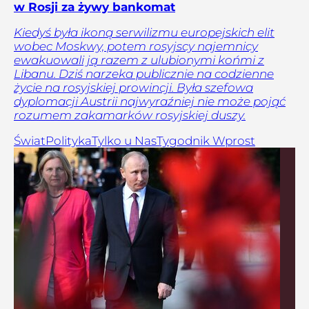
w Rosji za żywy bankomat
Kiedyś była ikoną serwilizmu europejskich elit
wobec Moskwy, potem rosyjscy najemnicy
ewakuowali ją razem z ulubionymi końmi z
Libanu. Dziś narzeka publicznie na codzienne
życie na rosyjskiej prowincji. Była szefowa
dyplomacji Austrii najwyraźniej nie może pojąć
rozumem zakamarków rosyjskiej duszy.
Świat
Polityka
Tylko u Nas
Tygodnik Wprost