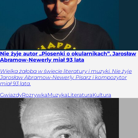
Nie żyje autor „Piosenki o okularnikach”. Jarosław
Abramow-Newerly miał 93 lata
Wielka żałoba w świecie literatury i muzyki. Nie żyje
Jarosław Abramow-Newerly. Pisarz i kompozytor
miał 93 lata.
Gwiazdy
Rozrywka
Muzyka
Literatura
Kultura