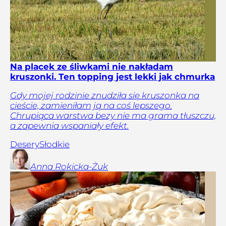
Na placek ze śliwkami nie nakładam
kruszonki. Ten topping jest lekki jak chmurka
Gdy mojej rodzinie znudziła się kruszonka na
cieście, zamieniłam ją na coś lepszego.
Chrupiąca warstwa bezy nie ma grama tłuszczu,
a zapewnia wspaniały efekt.
Desery
Słodkie
Anna
Rokicka-Żuk