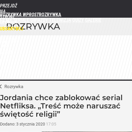
PRZEJDŹ
NA
ROZRYWKA WPROST
STRONĘ
FILMY
SERIALE
GWIAZDY
TELEWIZJA
QUIZY
GALERIE
GŁÓWNĄ
ROZRYWKA
WPROST.PL
UBSKRYBUJ
ZALOGUJ
MENU
Rozrywka
Jordania chce zablokować serial
Netfliksa. „Treść może naruszać
świętość religii”
Dodano:
3
stycznia
2020
17:05