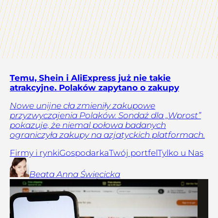
Temu, Shein i AliExpress już nie takie
atrakcyjne. Polaków zapytano o zakupy
Nowe unijne cła zmieniły zakupowe
przyzwyczajenia Polaków. Sondaż dla „Wprost”
pokazuje, że niemal połowa badanych
ograniczyła zakupy na azjatyckich platformach.
Firmy i rynki
Gospodarka
Twój portfel
Tylko u Nas
Beata Anna
Święcicka