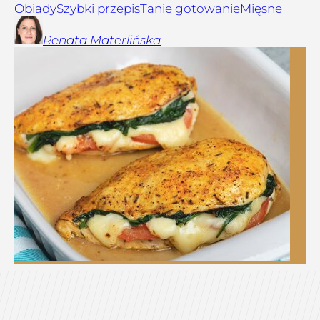
Obiady
Szybki przepis
Tanie gotowanie
Mięsne
Renata
Materlińska