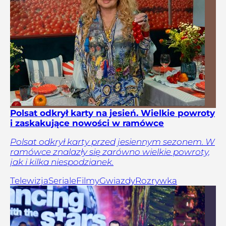
Polsat odkrył karty na jesień. Wielkie powroty
i zaskakujące nowości w ramówce
Polsat odkrył karty przed jesiennym sezonem. W
ramówce znalazły się zarówno wielkie powroty,
jak i kilka niespodzianek.
Telewizja
Seriale
Filmy
Gwiazdy
Rozrywka