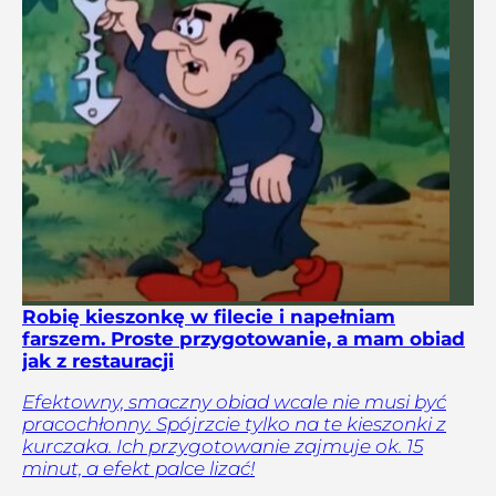
Robię kieszonkę w filecie i napełniam
farszem. Proste przygotowanie, a mam obiad
jak z restauracji
Efektowny, smaczny obiad wcale nie musi być
pracochłonny. Spójrzcie tylko na te kieszonki z
kurczaka. Ich przygotowanie zajmuje ok. 15
minut, a efekt palce lizać!