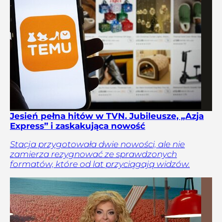
Jesień pełna hitów w TVN. Jubileusze, „Azja
Express” i zaskakująca nowość
Stacja przygotowała dwie nowości, ale nie
zamierza rezygnować ze sprawdzonych
formatów, które od lat przyciągają widzów.