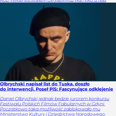
Rozrywka
Festiwale/Przeglądy
Muzyka
Tylko u Nas
Olbrychski napisał list do Tuska, doszło
do interwencji. Poseł PiS: Fascynujące odklejenie
Daniel Olbrychski jednak będzie jurorem konkursu
Festiwalu Polskich Filmów Fabularnych w Gdyni.
Początkowo taką możliwość zablokowało mu
Ministerstwo Kultury i Dziedzictwa Narodowego.