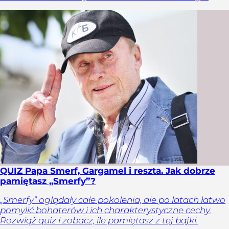
QUIZ Papa Smerf, Gargamel i reszta. Jak dobrze
pamiętasz „Smerfy”?
„Smerfy” oglądały całe pokolenia, ale po latach łatwo
pomylić bohaterów i ich charakterystyczne cechy.
Rozwiąż quiz i zobacz, ile pamiętasz z tej bajki.