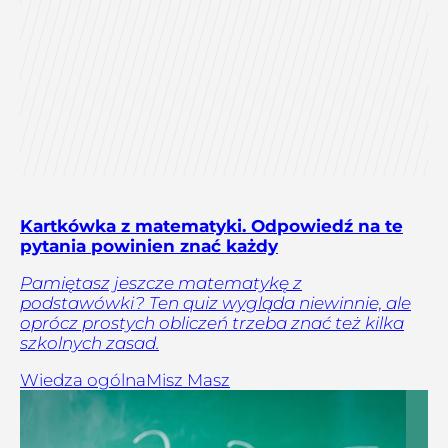
Kartkówka z matematyki. Odpowiedź na te
pytania powinien znać każdy
Pamiętasz jeszcze matematykę z
podstawówki? Ten quiz wygląda niewinnie, ale
oprócz prostych obliczeń trzeba znać też kilka
szkolnych zasad.
Wiedza ogólna
Misz Masz