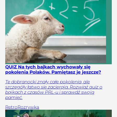
QUIZ Na tych bajkach wychowały się
pokolenia Polaków. Pamiętasz je jeszcze?
Te dobranocki znały całe pokolenia, ale
szczegóły łatwo się zacierają. Rozwiąż quiz o
bajkach z czasów PRL-u i sprawdź swoją
pamięć.
Retro
Rozrywka