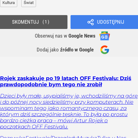
Kultura
Świat
SKOMENTUJ
UDOSTĘPNIJ
1
Obserwuj nas
w
Google News
Dodaj jako
źródło w Google
Rojek zaskakuje po 19 latach OFF Festivalu: Dziś
prawdopodobnie bym tego nie zrobił
Dzieci były małe, usypialiśmy je, wchodziliśmy na górę
i do późnej nocy siedzieliśmy przy komputerach. Nie
wspominam tego jako romantycznego czasu, za
którym dziś szczególnie tęsknię. To była po prostu
bardzo ciężka praca – mówi Artur Rojek o
początkach OFF Festivalu.