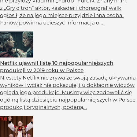
nie przyłoży Vladimir „Furdo” Furdik. Znany m.in.
z „Gry o tron” aktor, kaskader i choreograf walk
ogłosił, że na jego miejsce przyjdzie inna osoba.
Fanów powinna ucieszyć informacja o...
Netflix ujawnił listę 10 najpopularniejszych
produkcji w 2019 roku w Polsce
Niestety Netflix nie zrywa ze swoją zasadą ukrywania
wyników i wciąż nie pokazuje, ilu dokładnie widzów
ogląda jego produkcje. Musimy więc zadowolić się
ogólną listą dziesięciu najpopularniejszych w Polsce
produkcji oryginalnych, podaną...