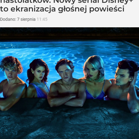
nastolatków. Nowy serial Disney+
to ekranizacja głośnej powieści
Dodano:
7
sierpnia
11:45