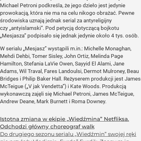
Michael Petroni podkreśla, że jego dzieło jest jedynie
prowokacją, która nie ma na celu nikogo obrażać. Pewne
środowiska uznają jednak serial za antyreligijny
czy „antyislamski”. Pod petycją dotyczącą bojkotu
„Mesjasza” podpisało się jednak jedynie około 4 tys. osób.
W serialu „Mesjasz” wystąpili m.in.: Michelle Monaghan,
Mehdi Dehbi, Tomer Sisley, John Ortiz, Melinda Page
Hamilton, Stefania LaVie Owen, Sayyid El Alami, Jane
Adams, Wil Traval, Fares Landoulsi, Dermot Mulroney, Beau
Bridges i Philip Baker Hall. Reżyserem produkcji jest James
McTeigue („V jak Vendetta”) i Kate Woods. Produkcją
wykonawczą zajęli się Michael Petroni, James McTeigue,
Andrew Deane, Mark Burnett i Roma Downey.
Istotna zmiana w ekipie „Wiedźmina” Netfliksa.
Odchodzi główny choreograf walk
Do drugiego sezonu serialu „Wiedźmin” swojej ręki