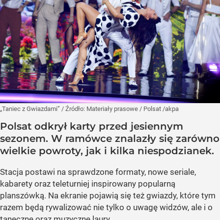
„Taniec z Gwiazdami”
/ Źródło:
Materiały prasowe
/
Polsat /akpa
Polsat odkrył karty przed jesiennym
sezonem. W ramówce znalazły się zarówno
wielkie powroty, jak i kilka niespodzianek.
Stacja postawi na sprawdzone formaty, nowe seriale,
kabarety oraz teleturniej inspirowany popularną
planszówką. Na ekranie pojawią się też gwiazdy, które tym
razem będą rywalizować nie tylko o uwagę widzów, ale i o
taneczne oraz muzyczne laury.