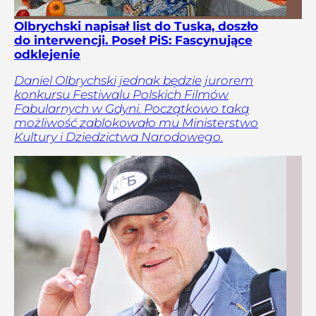
Olbrychski napisał list do Tuska, doszło
do interwencji. Poseł PiS: Fascynujące
odklejenie
Daniel Olbrychski jednak będzie jurorem
konkursu Festiwalu Polskich Filmów
Fabularnych w Gdyni. Początkowo taką
możliwość zablokowało mu Ministerstwo
Kultury i Dziedzictwa Narodowego.