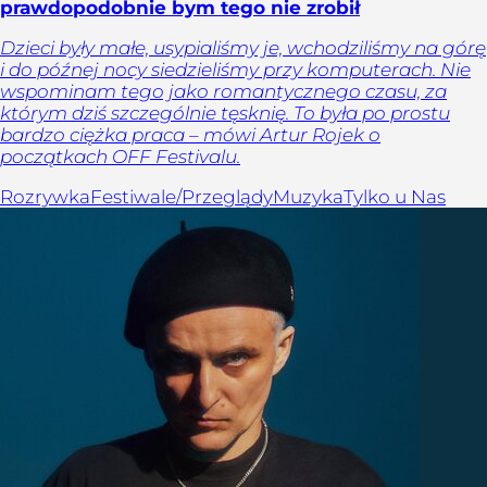
prawdopodobnie bym tego nie zrobił
Dzieci były małe, usypialiśmy je, wchodziliśmy na górę
i do późnej nocy siedzieliśmy przy komputerach. Nie
wspominam tego jako romantycznego czasu, za
którym dziś szczególnie tęsknię. To była po prostu
bardzo ciężka praca – mówi Artur Rojek o
początkach OFF Festivalu.
Rozrywka
Festiwale/Przeglądy
Muzyka
Tylko u Nas