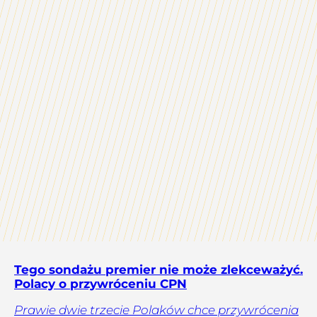
Tego sondażu premier nie może zlekceważyć.
Polacy o przywróceniu CPN
Prawie dwie trzecie Polaków chce przywrócenia