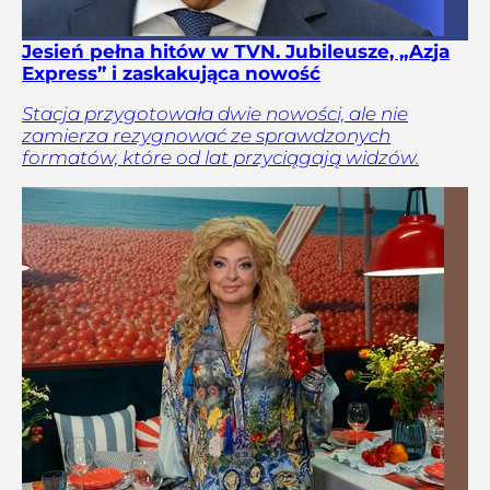
Jesień pełna hitów w TVN. Jubileusze, „Azja
Express” i zaskakująca nowość
Stacja przygotowała dwie nowości, ale nie
zamierza rezygnować ze sprawdzonych
formatów, które od lat przyciągają widzów.