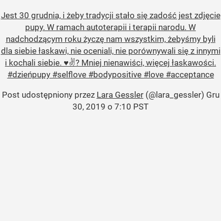
Jest 30 grudnia, i żeby tradycji stało się zadość jest zdjęcie
pupy. W ramach autoterapii i terapii narodu. W
nadchodzącym roku życzę nam wszystkim, żebyśmy byli
dla siebie łaskawi, nie oceniali, nie porównywali się z innymi
i kochali siebie. ♥️✌? Mniej nienawiści, więcej łaskawości.
#dzieńpupy #selflove #bodypositive #love #acceptance
Post udostępniony przez
Lara Gessler
(@lara_gessler)
Gru
30, 2019 o 7:10 PST