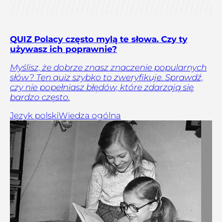
QUIZ Polacy często mylą te słowa. Czy ty
używasz ich poprawnie?
Myślisz, że dobrze znasz znaczenie popularnych
słów? Ten quiz szybko to zweryfikuje. Sprawdź,
czy nie popełniasz błędów, które zdarzają się
bardzo często.
Język polski
Wiedza ogólna