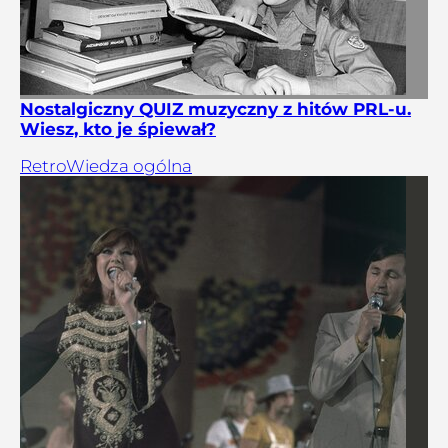
Nostalgiczny QUIZ muzyczny z hitów PRL-u.
Wiesz, kto je śpiewał?
Retro
Wiedza ogólna