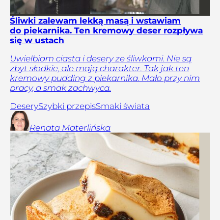
Śliwki zalewam lekką masą i wstawiam
do piekarnika. Ten kremowy deser rozpływa
się w ustach
Uwielbiam ciasta i desery ze śliwkami. Nie są
zbyt słodkie, ale mają charakter. Tak jak ten
kremowy pudding z piekarnika. Mało przy nim
pracy, a smak zachwyca.
Desery
Szybki przepis
Smaki świata
Renata
Materlińska