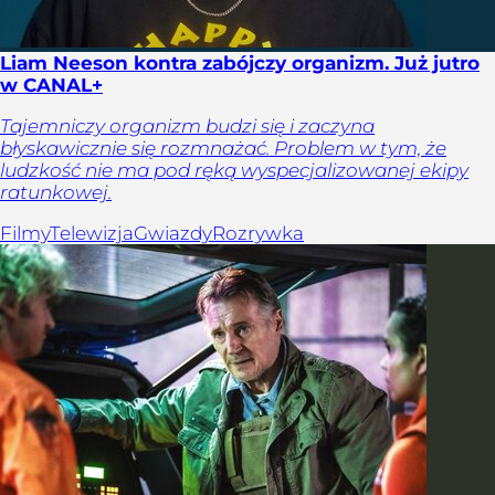
Liam Neeson kontra zabójczy organizm. Już jutro
w CANAL+
Tajemniczy organizm budzi się i zaczyna
błyskawicznie się rozmnażać. Problem w tym, że
ludzkość nie ma pod ręką wyspecjalizowanej ekipy
ratunkowej.
Filmy
Telewizja
Gwiazdy
Rozrywka