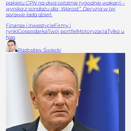
pakietu CPN na dwa ostatnie tygodnie wakacji –
wynika z sondażu dla „Wprost”. Decyzja w tej
sprawie lada dzień.
Finanse i inwestycje
Firmy i
rynki
Gospodarka
Twój portfel
Motoryzacja
Tylko u
Nas
Radosław
Święcki