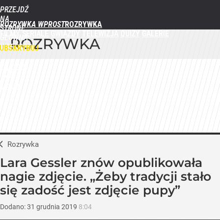
PRZEJDŹ
NA
ROZRYWKA WPROST
STRONĘ
FILMY
SERIALE
GWIAZDY
TELEWIZJA
QUIZY
GALERIE
GŁÓWNĄ
ROZRYWKA
WPROST.PL
UBSKRYBUJ
ZALOGUJ
MENU
Rozrywka
Lara Gessler znów opublikowała
nagie zdjęcie. „Żeby tradycji stało
się zadość jest zdjęcie pupy”
Dodano:
31
grudnia
2019
8:04