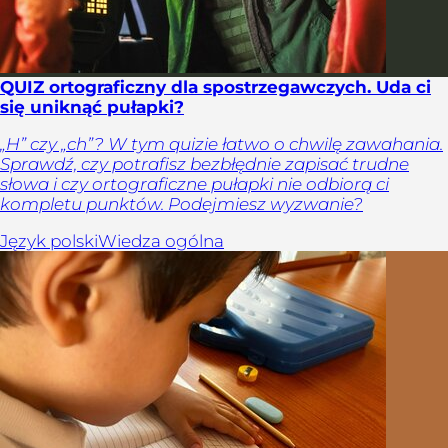
QUIZ ortograficzny dla spostrzegawczych. Uda ci
się uniknąć pułapki?
„H” czy „ch”? W tym quizie łatwo o chwilę zawahania.
Sprawdź, czy potrafisz bezbłędnie zapisać trudne
słowa i czy ortograficzne pułapki nie odbiorą ci
kompletu punktów. Podejmiesz wyzwanie?
Język polski
Wiedza ogólna