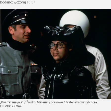
Dodano:
wczoraj
10:57
„Kosmiczne jaja”
/ Źródło:
Materiały prasowe
/
Materiały dystrybutora,
FILMBOX+ One