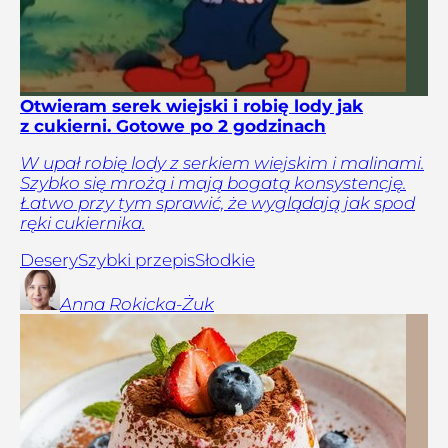
Otwieram serek wiejski i robię lody jak
z cukierni. Gotowe po 2 godzinach
W upał robię lody z serkiem wiejskim i malinami.
Szybko się mrożą i mają bogatą konsystencję.
Łatwo przy tym sprawić, że wyglądają jak spod
ręki cukiernika.
Desery
Szybki przepis
Słodkie
Anna
Rokicka-Żuk