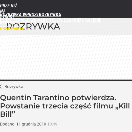
PRZEJDŹ
NA
ROZRYWKA WPROST
STRONĘ
FILMY
SERIALE
GWIAZDY
TELEWIZJA
QUIZY
GALERIE
GŁÓWNĄ
ROZRYWKA
WPROST.PL
UBSKRYBUJ
ZALOGUJ
MENU
Rozrywka
Quentin Tarantino potwierdza.
Powstanie trzecia część filmu „Kill
Bill”
Dodano:
11
grudnia
2019
10:49