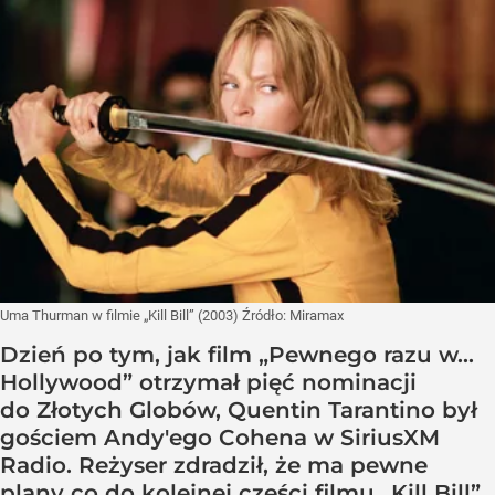
Uma Thurman w filmie „Kill Bill” (2003)
Źródło:
Miramax
Dzień po tym, jak film „Pewnego razu w...
Hollywood” otrzymał pięć nominacji
do Złotych Globów, Quentin Tarantino był
gościem Andy'ego Cohena w SiriusXM
Radio. Reżyser zdradził, że ma pewne
plany co do kolejnej części filmu „Kill Bill”.