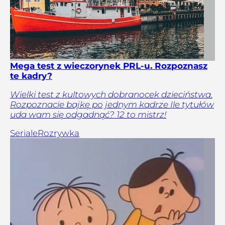
Mega test z wieczorynek PRL-u. Rozpoznasz
te kadry?
Wielki test z kultowych dobranocek dzieciństwa.
Rozpoznacie bajkę po jednym kadrze Ile tytułów
uda wam się odgadnąć? 12 to mistrz!
Seriale
Rozrywka