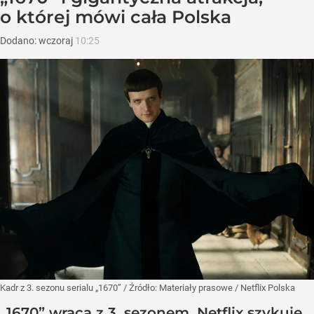
o której mówi cała Polska
Dodano:
wczoraj
10:25
Kadr z 3. sezonu serialu „1670”
/ Źródło:
Materiały prasowe
/
Netflix Polska
„1670” wraca z 3. sezonem. Netflix szykuje