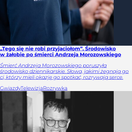
„Tego się nie robi przyjaciołom”. Środowisko
w żałobie po śmierci Andrzeja Morozowskiego
Śmierć Andrzeja Morozowskiego poruszyła
środowisko dziennikarskie. Słowa, jakimi żegnają go
ci, którzy mieli okazję go spotkać, rozrywają serce.
Gwiazdy
Telewizja
Rozrywka