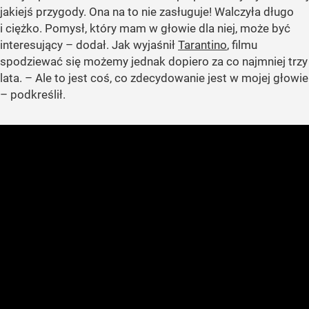
jakiejś przygody. Ona na to nie zasługuje! Walczyła długo
i ciężko. Pomysł, który mam w głowie dla niej, może być
interesujący – dodał. Jak wyjaśnił
Tarantino
, filmu
spodziewać się możemy jednak dopiero za co najmniej trzy
lata. – Ale to jest coś, co zdecydowanie jest w mojej głowie
– podkreślił.