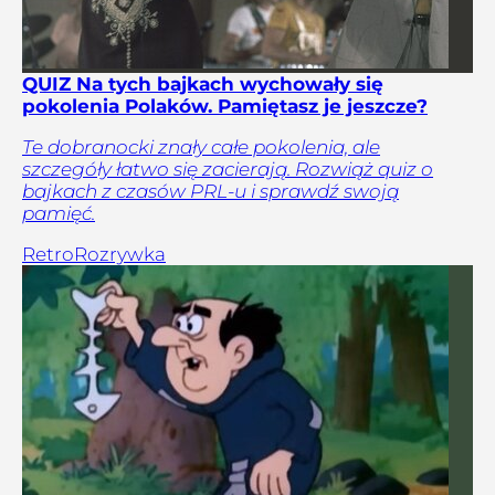
QUIZ Na tych bajkach wychowały się
pokolenia Polaków. Pamiętasz je jeszcze?
Te dobranocki znały całe pokolenia, ale
szczegóły łatwo się zacierają. Rozwiąż quiz o
bajkach z czasów PRL-u i sprawdź swoją
pamięć.
Retro
Rozrywka