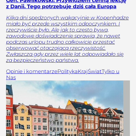
Gen. Pawlikowski: Przywiozłem cenną lekcję
z Danii. Tego potrzebuje dziś cała Europa
Kilka dni spędzonych wakacyjnie w Kopenhadze
miało być przede wszystkim odpoczynkiem. I
rzeczywiście było. Ale jak to często bywa,
zawodowe doświadczenie sprawia, że nawet
podczas urlopu trudno całkowicie przestać
obserwować otaczającą rzeczywistość.
Zwłaszcza gdy przez wiele lat odpowiadało się
za bezpieczeństwo państwa.
Opinie i komentarze
Polityka
Kraj
Świat
Tylko u
Nas