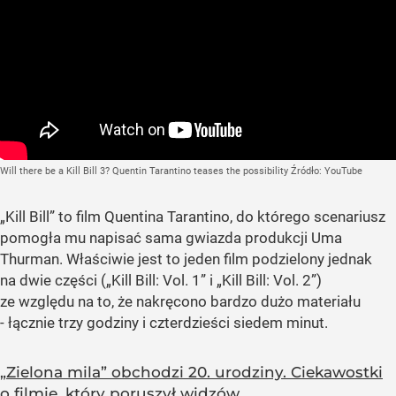
Will there be a Kill Bill 3? Quentin Tarantino teases the possibility
Źródło:
YouTube
„Kill Bill”
to film Quentina Tarantino, do którego scenariusz
pomogła mu napisać sama gwiazda produkcji Uma
Thurman. Właściwie jest to jeden film podzielony jednak
na dwie części (
„Kill Bill: Vol. 1”
i
„Kill Bill: Vol. 2”
)
ze względu na to, że nakręcono bardzo dużo materiału
- łącznie trzy godziny i czterdzieści siedem minut.
„Zielona mila” obchodzi 20. urodziny. Ciekawostki
o filmie, który poruszył widzów