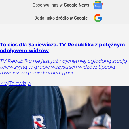
Obserwuj nas
w
Google News
Dodaj jako
źródło w Google
To cios dla Sakiewicza. TV Republika z potężnym
odpływem widzów
TV Republika nie jest już najchętniej oglądaną stacją
telewizyjną w grupie wszystkich widzów. Spadła
również w grupie komercyjnej.
Kraj
Telewizja