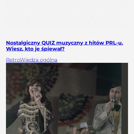
Nostalgiczny QUIZ muzyczny z hitów PRL-u.
Wiesz, kto je śpiewał?
Retro
Wiedza ogólna