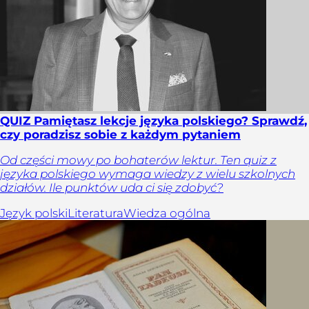
QUIZ Pamiętasz lekcje języka polskiego? Sprawdź,
czy poradzisz sobie z każdym pytaniem
Od części mowy po bohaterów lektur. Ten quiz z
języka polskiego wymaga wiedzy z wielu szkolnych
działów. Ile punktów uda ci się zdobyć?
Język polski
Literatura
Wiedza ogólna