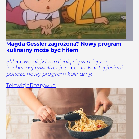
Magda Gessler zagrożona? Nowy program
kulinarny może być hitem
Sklepowe alejki zamienią się w miejsce
kuchennej rywalizacji. Super Polsat tej jesieni
pokaże nowy program kulinarny.
Telewizja
Rozrywka