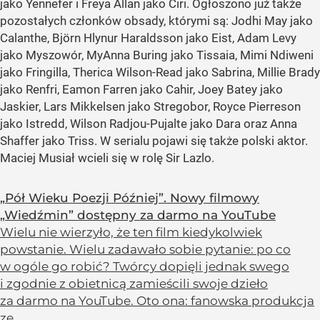
jako Yennefer i Freya Allan jako Ciri. Ogłoszono już także
pozostałych członków obsady, którymi są: Jodhi May jako
Calanthe, Björn Hlynur Haraldsson jako Eist, Adam Levy
jako Myszowór, MyAnna Buring jako Tissaia, Mimi Ndiweni
jako Fringilla, Therica Wilson-Read jako Sabrina, Millie Brady
jako Renfri, Eamon Farren jako Cahir, Joey Batey jako
Jaskier, Lars Mikkelsen jako Stregobor, Royce Pierreson
jako Istredd, Wilson Radjou-Pujalte jako Dara oraz Anna
Shaffer jako Triss. W serialu pojawi się także polski aktor.
Maciej Musiał wcieli się w rolę Sir Lazlo.
„Pół Wieku Poezji Później”. Nowy filmowy
„Wiedźmin” dostępny za darmo na YouTube
Wielu nie wierzyło, że ten film kiedykolwiek
powstanie. Wielu zadawało sobie pytanie: po co
w ogóle go robić? Twórcy dopięli jednak swego
i zgodnie z obietnicą zamieścili swoje dzieło
za darmo na YouTube. Oto ona: fanowska produkcja
ze...