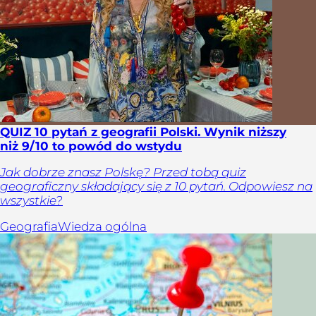
QUIZ 10 pytań z geografii Polski. Wynik niższy
niż 9/10 to powód do wstydu
Jak dobrze znasz Polskę? Przed tobą quiz
geograficzny składający się z 10 pytań. Odpowiesz na
wszystkie?
Geografia
Wiedza ogólna