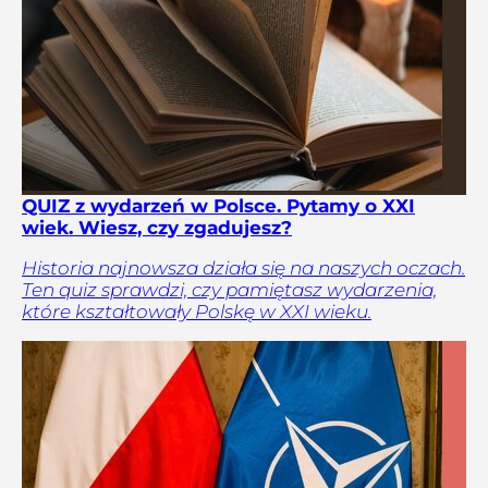
QUIZ z wydarzeń w Polsce. Pytamy o XXI
wiek. Wiesz, czy zgadujesz?
Historia najnowsza działa się na naszych oczach.
Ten quiz sprawdzi, czy pamiętasz wydarzenia,
które kształtowały Polskę w XXI wieku.