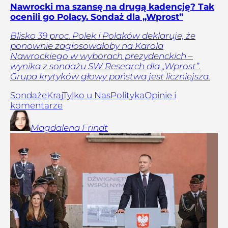
Nawrocki ma szansę na drugą kadencję? Tak
ocenili go Polacy. Sondaż dla „Wprost”
Blisko 39 proc. Polek i Polaków deklaruje, że
ponownie zagłosowałoby na Karola
Nawrockiego w wyborach prezydenckich –
wynika z sondażu SW Research dla „Wprost”.
Grupa krytyków głowy państwa jest liczniejsza.
Sondaże
Kraj
Tylko u Nas
Polityka
Opinie i
komentarze
Magdalena
Frindt