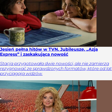
Jesień pełna hitów w TVN. Jubileusze, „Azja
Express” i zaskakująca nowość
Stacja przygotowała dwie nowości, ale nie zamierza
rezygnować ze sprawdzonych formatów, które od lat
przyciągają widzów.