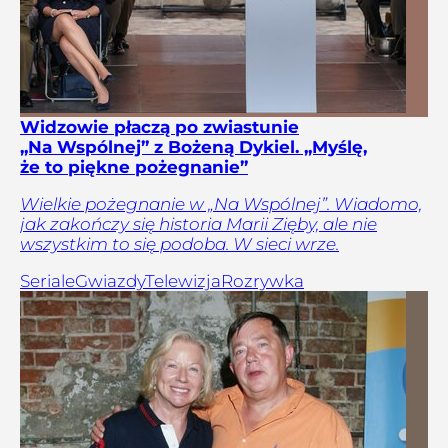
Widzowie płaczą po zwiastunie
„Na Wspólnej” z Bożeną Dykiel. „Myślę,
że to piękne pożegnanie”
Wielkie pożegnanie w „Na Wspólnej”. Wiadomo,
jak zakończy się historia Marii Zięby, ale nie
wszystkim to się podoba. W sieci wrze.
Seriale
Gwiazdy
Telewizja
Rozrywka