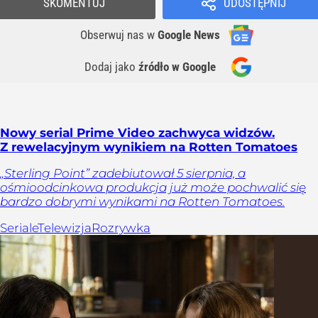
SKOMENTUJ
UDOSTĘPNIJ
Obserwuj nas
w
Google News
Dodaj jako
źródło w Google
Nowy serial Prime Video zachwyca widzów.
Z rewelacyjnym wynikiem na Rotten Tomatoes
„Sterling Point” zadebiutował 5 sierpnia, a
ośmioodcinkowa produkcja już może pochwalić się
bardzo dobrymi wynikami na Rotten Tomatoes.
Seriale
Telewizja
Rozrywka