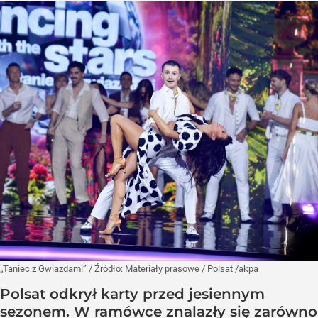
„Taniec z Gwiazdami”
/ Źródło:
Materiały prasowe
/
Polsat /akpa
Polsat odkrył karty przed jesiennym
sezonem. W ramówce znalazły się zarówno