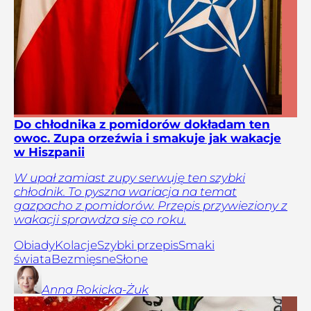
Do chłodnika z pomidorów dokładam ten
owoc. Zupa orzeźwia i smakuje jak wakacje
w Hiszpanii
W upał zamiast zupy serwuję ten szybki
chłodnik. To pyszna wariacja na temat
gazpacho z pomidorów. Przepis przywieziony z
wakacji sprawdza się co roku.
Obiady
Kolacje
Szybki przepis
Smaki
świata
Bezmięsne
Słone
Anna
Rokicka-Żuk