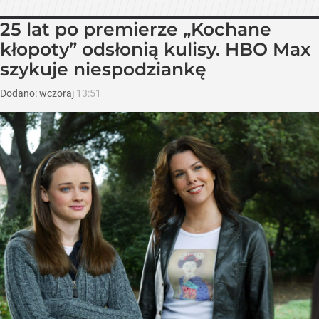
25 lat po premierze „Kochane
kłopoty” odsłonią kulisy. HBO Max
szykuje niespodziankę
Dodano:
wczoraj
13:51