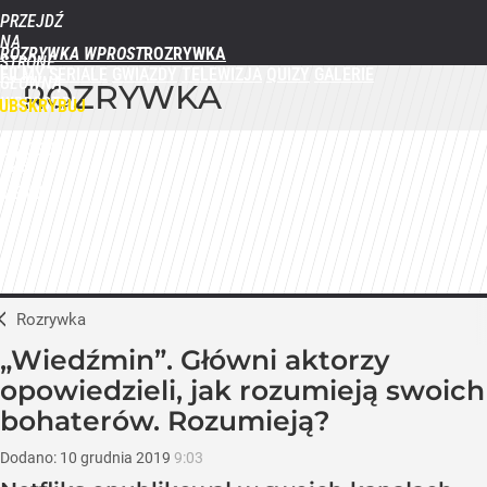
PRZEJDŹ
NA
ROZRYWKA WPROST
STRONĘ
FILMY
SERIALE
GWIAZDY
TELEWIZJA
QUIZY
GALERIE
GŁÓWNĄ
ROZRYWKA
WPROST.PL
UBSKRYBUJ
ZALOGUJ
MENU
Rozrywka
„Wiedźmin”. Główni aktorzy
opowiedzieli, jak rozumieją swoich
bohaterów. Rozumieją?
Dodano:
10
grudnia
2019
9:03