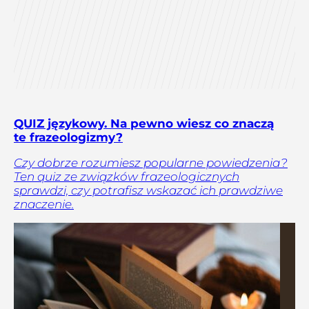
QUIZ językowy. Na pewno wiesz co znaczą
te frazeologizmy?
Czy dobrze rozumiesz popularne powiedzenia?
Ten quiz ze związków frazeologicznych
sprawdzi, czy potrafisz wskazać ich prawdziwe
znaczenie.