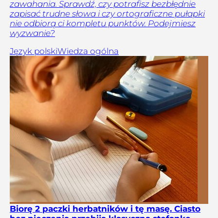
zawahania. Sprawdź, czy potrafisz bezbłędnie
zapisać trudne słowa i czy ortograficzne pułapki
nie odbiorą ci kompletu punktów. Podejmiesz
wyzwanie?
Język polski
Wiedza ogólna
Biorę 2 paczki herbatników i tę masę. Ciasto