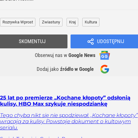
Rozrywka Wprost
Zwiastuny
Kraj
Kultura
SKOMENTUJ
UDOSTĘPNIJ
Obserwuj nas
w
Google News
Dodaj jako
źródło w Google
25 lat po premierze „Kochane kłopoty” odsłonią
kulisy. HBO Max szykuje niespodziankę
Tego chyba nikt się nie spodziewał. „Kochane kłopoty”
wracają za kulisy. Powstaje dokument o kultowym
serialu.