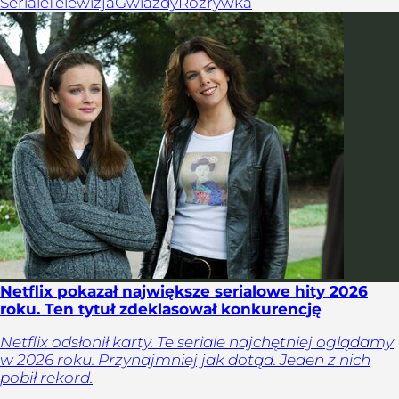
Seriale
Telewizja
Gwiazdy
Rozrywka
Netflix pokazał największe serialowe hity 2026
roku. Ten tytuł zdeklasował konkurencję
Netflix odsłonił karty. Te seriale najchętniej oglądamy
w 2026 roku. Przynajmniej jak dotąd. Jeden z nich
pobił rekord.