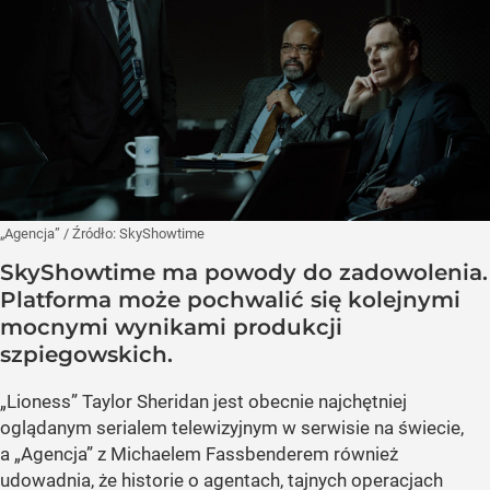
„Agencja”
/ Źródło:
SkyShowtime
SkyShowtime ma powody do zadowolenia.
Platforma może pochwalić się kolejnymi
mocnymi wynikami produkcji
szpiegowskich.
„Lioness” Taylor Sheridan jest obecnie najchętniej
oglądanym serialem telewizyjnym w serwisie na świecie,
a „Agencja” z Michaelem Fassbenderem również
udowadnia, że historie o agentach, tajnych operacjach