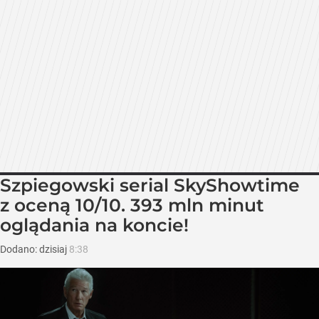
Szpiegowski serial SkyShowtime
z oceną 10/10. 393 mln minut
oglądania na koncie!
Dodano:
dzisiaj
8:38