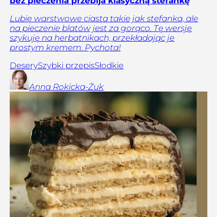
bez pieczenia przebija klasyczną stefankę
Lubię warstwowe ciasta takie jak stefanka, ale
na pieczenie blatów jest za gorąco. Tę wersję
szykuję na herbatnikach, przekładając je
prostym kremem. Pychota!
Desery
Szybki przepis
Słodkie
Anna
Rokicka-Żuk