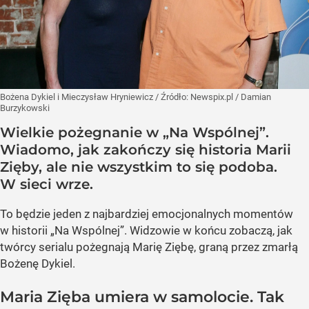
Bożena Dykiel i Mieczysław Hryniewicz
/ Źródło:
Newspix.pl
/
Damian
Burzykowski
Wielkie pożegnanie w „Na Wspólnej”.
Wiadomo, jak zakończy się historia Marii
Zięby, ale nie wszystkim to się podoba.
W sieci wrze.
To będzie jeden z najbardziej emocjonalnych momentów
w historii „Na Wspólnej”. Widzowie w końcu zobaczą, jak
twórcy serialu pożegnają Marię Ziębę, graną przez zmarłą
Bożenę Dykiel.
Maria Zięba umiera w samolocie. Tak