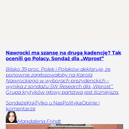
Nawrocki ma szansę na drugą kadencję? Tak
ocenili go Polacy. Sondaż dla „Wprost”
Blisko 39 proc. Polek i Polaków deklaruje, że
ponownie zagłosowałoby na Karola
Nawrockiego w wyborach prezydenckich –
wynika z sondażu SW Research dla „Wprost”.
Grupa krytyków głowy państwa jest liczniejsza.
Sondaże
Kraj
Tylko u Nas
Polityka
Opinie i
komentarze
Magdalena
Frindt