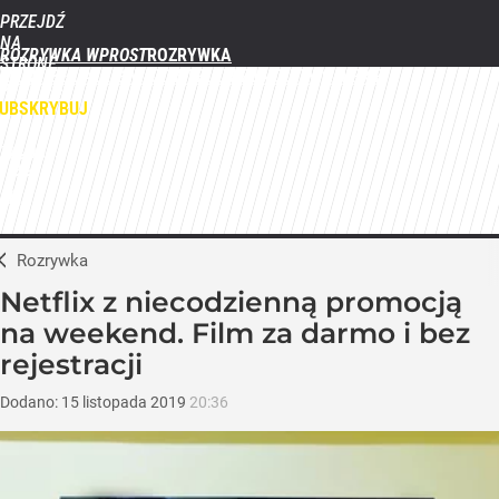
PRZEJDŹ
NA
ROZRYWKA WPROST
STRONĘ
FILMY
SERIALE
GWIAZDY
TELEWIZJA
QUIZY
GALERIE
GŁÓWNĄ
WPROST.PL
UBSKRYBUJ
ZALOGUJ
MENU
Rozrywka
Netflix z niecodzienną promocją
na weekend. Film za darmo i bez
rejestracji
Dodano:
15
listopada
2019
20:36