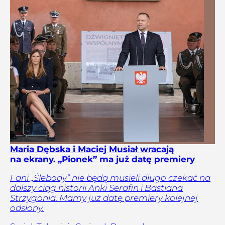
Maria Dębska i Maciej Musiał wracają
na ekrany. „Pionek” ma już datę premiery
Fani „Ślebody” nie będą musieli długo czekać na
dalszy ciąg historii Anki Serafin i Bastiana
Strzygonia. Mamy już datę premiery kolejnej
odsłony.