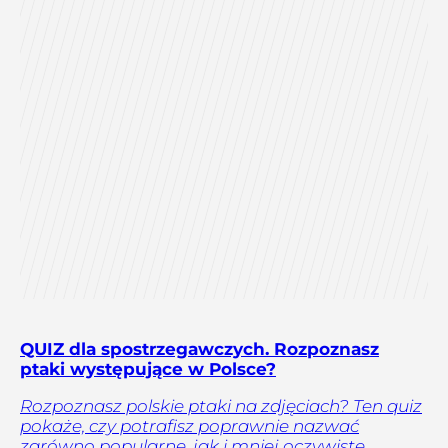
QUIZ dla spostrzegawczych. Rozpoznasz
ptaki występujące w Polsce?
Rozpoznasz polskie ptaki na zdjęciach? Ten quiz
pokaże, czy potrafisz poprawnie nazwać
zarówno popularne, jak i mniej oczywiste