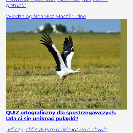
gatunki.
Wiedza ogólna
Misz Masz
Trudne
QUIZ ortograficzny dla spostrzegawczych.
Uda ci się uniknąć pułapki?
„H” czy „ch”? W tym quizie łatwo o chwilę