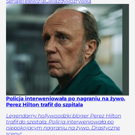
Seriale
Telewizja
Gwiazdy
Rozrywka
Policja interweniowała po nagraniu na żywo.
Perez Hilton trafił do szpitala
Legendarny hollywoodzki bloger Perez Hilton
trafił do szpitala. Policja interweniowała po
niepokojącym nagraniu na żywo. Drastyczne
sceny!