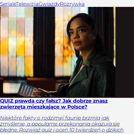
Seriale
Telewizja
Gwiazdy
Rozrywka
QUIZ prawda czy fałsz? Jak dobrze znasz
zwierzęta mieszkające w Polsce?
Niektóre fakty o rodzimej faunie brzmią jak
zmyślenie, a popularne przekonania okazują się
błędne. Rozwiąż quiz i oceń 10 twierdzeń o dzikich