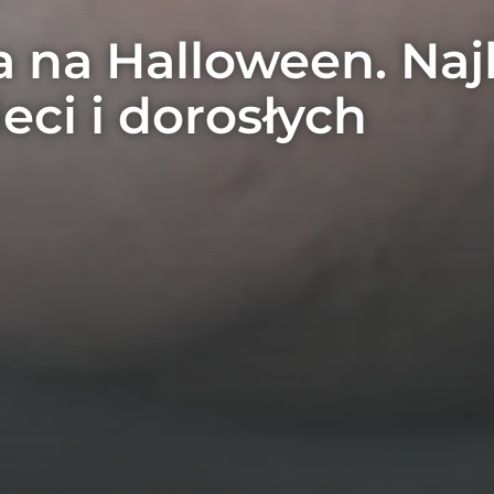
a na Halloween. Naj
ieci i dorosłych