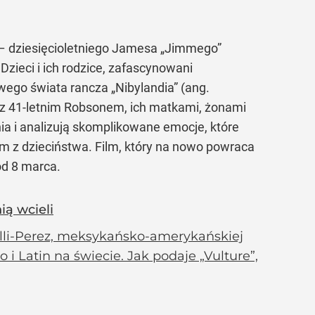
 dziesięcioletniego Jamesa „Jimmego”
zieci i ich rodzice, zafascynowani
kowego świata rancza
„Nibylandia”
(ang.
z 41-letnim Robsonem, ich matkami, żonami
a i analizują skomplikowane emocje, które
m z dzieciństwa. Film, który na nowo powraca
od 8 marca.
ią wcieli
nilli-Perez, meksykańsko-amerykańskiej
i Latin na świecie. Jak podaje „Vulture”,