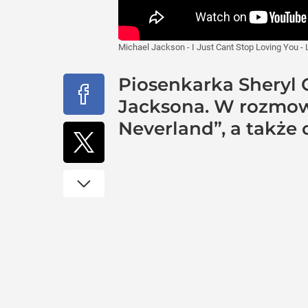
Michael Jackson - I Just Cant Stop Loving You -
Piosenkarka Sheryl 
Jacksona. W rozmow
Neverland”, a także