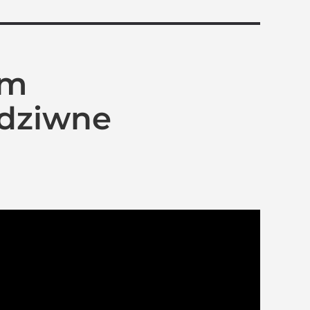
em
 dziwne