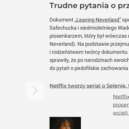
Trudne pytania o pr
Dokument
„Leaving Neverland”
opo
Safechucka i siedmioletniego Wade
piosenkarzem, który był wówczas u
Neverland). Na podstawie przejmu
i rodzeństwem twórcy dokumentu H
sprawiły, że po narodzinach swoic
do pytań o pedofilskie zachowani
Netflix tworzy serial o Selenie
Netfli
piosen
wcieli