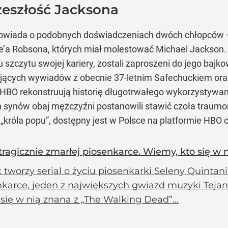
zeszłość Jacksona
wiada o podobnych doświadczeniach dwóch chłopców –
’a Robsona, których miał molestować Michael Jackson. D
 szczytu swojej kariery, zostali zaproszeni do jego baj
jących wywiadów z obecnie 37-letnim Safechuckiem ora
BO rekonstruują historię długotrwałego wykorzystywani
h synów obaj mężczyźni postanowili stawić czoła traumo
a
„króla popu”
, dostępny jest w Polsce na platformie HBO 
, tragicznie zmarłej piosenkarce. Wiemy, kto się w n
x tworzy serial o życiu piosenkarki Seleny Quinta
karce, jeden z największych gwiazd muzyki Tejano 
 się w nią znana z „The Walking Dead”...