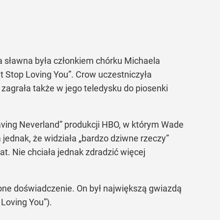
ła sławna była członkiem chórku Michaela
nt Stop Loving You”
. Crow uczestniczyła
zagrała także w jego teledysku do piosenki
eaving Neverland” produkcji HBO, w którym Wade
 jednak, że widziała
„bardzo dziwne rzeczy”
. Nie chciała jednak zdradzić więcej
lone doświadczenie. On był największą gwiazdą
p Loving You”
).