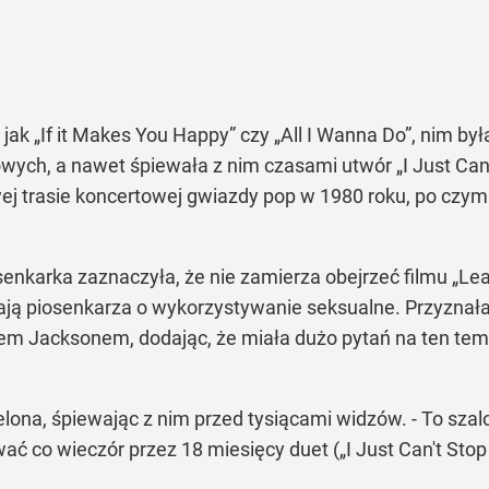
 jak
„If it Makes You Happy”
czy
„All I Wanna Do”
, nim by
owych, a nawet śpiewała z nim czasami utwór
„I Just Ca
 trasie koncertowej gwiazdy pop w 1980 roku, po czym 
enkarka zaznaczyła, że nie zamierza obejrzeć filmu „L
ją piosenkarza o wykorzystywanie seksualne. Przyznała
m Jacksonem, dodając, że miała dużo pytań na ten temat
elona, śpiewając z nim przed tysiącami widzów. - To sza
wać co wieczór przez 18 miesięcy duet (
„I Just Can't Sto