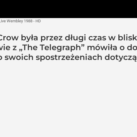
 Live Wembley 1988 - HD
Crow była przez długi czas w blis
ie z „The Telegraph” mówiła o 
 o swoich spostrzeżeniach dotycz