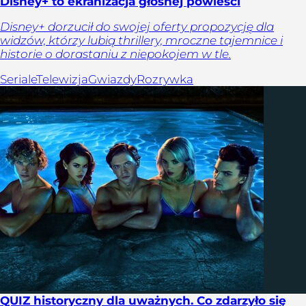
Disney+ to ekranizacja głośnej powieści
Disney+ dorzucił do swojej oferty propozycję dla
widzów, którzy lubią thrillery, mroczne tajemnice i
historie o dorastaniu z niepokojem w tle.
Seriale
Telewizja
Gwiazdy
Rozrywka
QUIZ historyczny dla uważnych. Co zdarzyło się