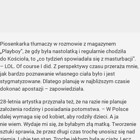
Piosenkarka tłumaczy w rozmowie z magazynem
„Playboy”
, że gdy była nastolatką i regularnie chodziła
do Kościoła, to
„co tydzień spowiadała się z masturbacji”
.
– LOL. Of course I did. Z perspektywy czasu przeraża mnie,
jak bardzo poznawanie własnego ciała było i jest
stygmatyzowane. Dlatego planuję w najbliższym czasie
dokonać apostazji – zapowiedziała.
28-letnia artystka przyznała też, że na razie nie planuje
założenia rodziny i posiadania potomstwa. – W Polsce
dalej wymaga się od kobiet, aby rodziły dzieci. A ja
nie wiem. Wydaje mi się, że byłabym złą matką. Tworzenie
sztuki sprawia, że przez długi czas trochę unosisz się nad
ziemią. Lubię ten stan. Trochę jakbym była w ciąży. Lecz