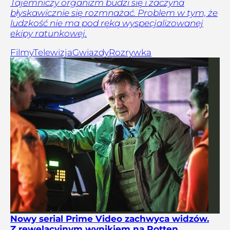
Tajemniczy organizm budzi się i zaczyna
błyskawicznie się rozmnażać. Problem w tym, że
ludzkość nie ma pod ręką wyspecjalizowanej
ekipy ratunkowej.
Filmy
Telewizja
Gwiazdy
Rozrywka
Nowy serial Prime Video zachwyca widzów.
Z rewelacyjnym wynikiem na Rotten