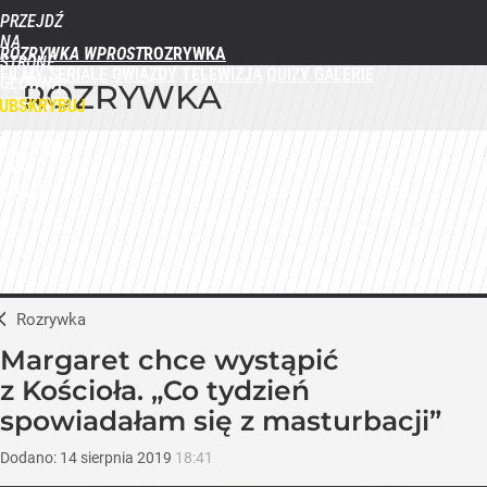
PRZEJDŹ
NA
ROZRYWKA WPROST
STRONĘ
FILMY
SERIALE
GWIAZDY
TELEWIZJA
QUIZY
GALERIE
GŁÓWNĄ
ROZRYWKA
WPROST.PL
UBSKRYBUJ
ZALOGUJ
MENU
Rozrywka
Margaret chce wystąpić
z Kościoła. „Co tydzień
spowiadałam się z masturbacji”
Dodano:
14
sierpnia
2019
18:41