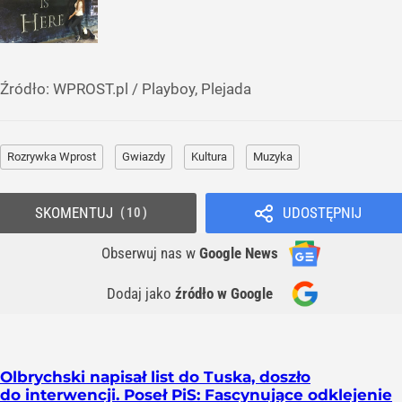
Źródło:
WPROST.pl
/
Playboy, Plejada
Rozrywka Wprost
Gwiazdy
Kultura
Muzyka
SKOMENTUJ
UDOSTĘPNIJ
10
Obserwuj nas
w
Google News
Dodaj jako
źródło w Google
Olbrychski napisał list do Tuska, doszło
do interwencji. Poseł PiS: Fascynujące odklejenie