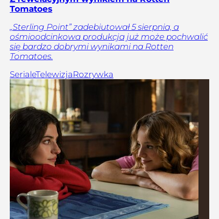
Tomatoes
„Sterling Point” zadebiutował 5 sierpnia, a
ośmioodcinkowa produkcja już może pochwalić
się bardzo dobrymi wynikami na Rotten
Tomatoes.
Seriale
Telewizja
Rozrywka