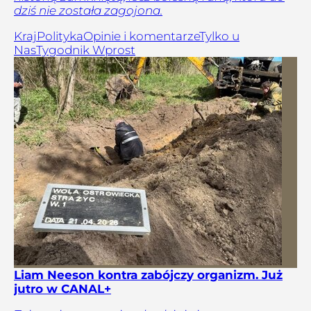
dziś nie została zagojona.
Kraj
Polityka
Opinie i komentarze
Tylko u
Nas
Tygodnik Wprost
Liam Neeson kontra zabójczy organizm. Już
jutro w CANAL+