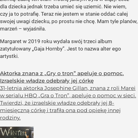
dla dziecka jednak trzeba umieć się uziemić. Nie wiem,
czy ja to potrafię. Teraz nie jestem w stanie oddać całej
swojej uwagi dziecku, po prostu nie chcę. Mam tyle planów,
marzeń – wyjaśniła.
Margaret w 2019 roku wydała swój trzeci album
zatytułowany
„Gaja Hornby”
. Jest to nazwa alter ego
artystki.
Aktorka znana z „Gry o tron” apeluje o pomoc.
Izraelskie władze odebrały jej córkę
31-letnia aktorka Josephine Gillan, znana z roli Marei
w serialu HBO „Gra o Tron”, apeluje o pomoc w sieci.
Twierdzi, że izraelskie władze odebrały jej 8-
miesięczną córkę i trafiła ona pod opiekę innej
rodziny.