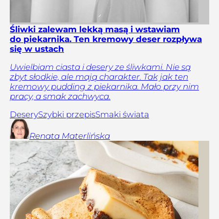
Śliwki zalewam lekką masą i wstawiam
do piekarnika. Ten kremowy deser rozpływa
się w ustach
Uwielbiam ciasta i desery ze śliwkami. Nie są
zbyt słodkie, ale mają charakter. Tak jak ten
kremowy pudding z piekarnika. Mało przy nim
pracy, a smak zachwyca.
Desery
Szybki przepis
Smaki świata
Renata
Materlińska