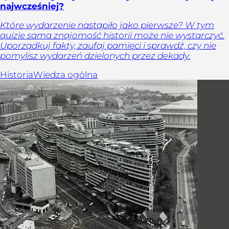
najwcześniej?
Które wydarzenie nastąpiło jako pierwsze? W tym
quizie sama znajomość historii może nie wystarczyć.
Uporządkuj fakty, zaufaj pamięci i sprawdź, czy nie
pomylisz wydarzeń dzielonych przez dekady.
Historia
Wiedza ogólna