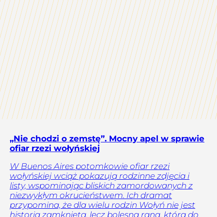
„Nie chodzi o zemstę”. Mocny apel w sprawie
ofiar rzezi wołyńskiej
W Buenos Aires potomkowie ofiar rzezi
wołyńskiej wciąż pokazują rodzinne zdjęcia i
listy, wspominając bliskich zamordowanych z
niezwykłym okrucieństwem. Ich dramat
przypomina, że dla wielu rodzin Wołyń nie jest
historią zamkniętą, lecz bolesną raną, która do