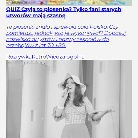
QUIZ Czyja to piosenka? Tylko fani starych
utworów mają szasnę
Te piosenki znała i śpiewała cała Polska. Czy
pamiętasz jednak, kto je wykonywał? Dopasuj
nazwiska artystów i nazwy zespołów do
przebojów z lat 70. i 80.
Rozrywka
Retro
Wiedza ogólna