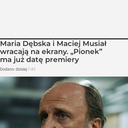
Maria Dębska i Maciej Musiał
wracają na ekrany. „Pionek”
ma już datę premiery
Dodano:
dzisiaj
7:43