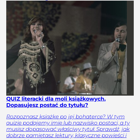
QUIZ literacki dla moli książkowych.
Dopasujesz postać do tytułu?
Rozpoznasz książkę po jej bohaterce? W tym
quizie podajemy imię lub nazwisko postaci, a ty
musisz dopasować właściwy tytuł. Sprawdź, jak
dobrze pamiętasz lektury, klasyczne powieści i