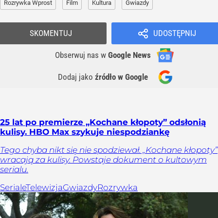
Rozrywka Wprost
Film
Kultura
Gwiazdy
SKOMENTUJ
UDOSTĘPNIJ
Obserwuj nas
w
Google News
Dodaj jako
źródło w Google
25 lat po premierze „Kochane kłopoty” odsłonią
kulisy. HBO Max szykuje niespodziankę
Tego chyba nikt się nie spodziewał. „Kochane kłopoty”
wracają za kulisy. Powstaje dokument o kultowym
serialu.
Seriale
Telewizja
Gwiazdy
Rozrywka