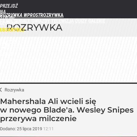
PRZEJDŹ
NA
ROZRYWKA WPROST
STRONĘ
FILMY
SERIALE
GWIAZDY
TELEWIZJA
QUIZY
GALERIE
GŁÓWNĄ
ROZRYWKA
WPROST.PL
UBSKRYBUJ
ZALOGUJ
MENU
Rozrywka
Mahershala Ali wcieli się
w nowego Blade'a. Wesley Snipes
przerywa milczenie
Dodano:
25
lipca
2019
12:11