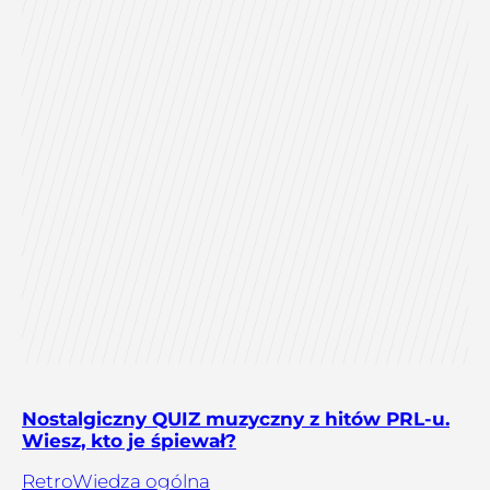
Nostalgiczny QUIZ muzyczny z hitów PRL-u.
Wiesz, kto je śpiewał?
Retro
Wiedza ogólna