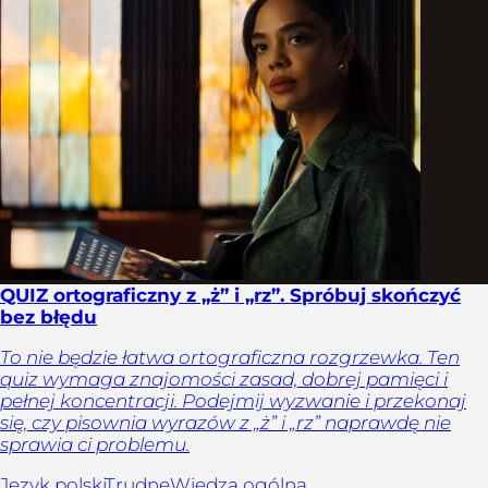
QUIZ ortograficzny z „ż” i „rz”. Spróbuj skończyć
bez błędu
To nie będzie łatwa ortograficzna rozgrzewka. Ten
quiz wymaga znajomości zasad, dobrej pamięci i
pełnej koncentracji. Podejmij wyzwanie i przekonaj
się, czy pisownia wyrazów z „ż” i „rz” naprawdę nie
sprawia ci problemu.
Język polski
Trudne
Wiedza ogólna