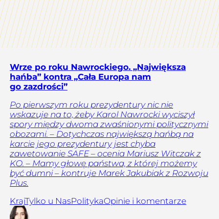
Wrze po roku Nawrockiego. „Największa
hańba” kontra „Cała Europa nam
go zazdrości”
Po pierwszym roku prezydentury nic nie
wskazuje na to, żeby Karol Nawrocki wyciszył
spory między dwoma zwaśnionymi politycznymi
obozami. – Dotychczas największą hańbą na
karcie jego prezydentury jest chyba
zawetowanie SAFE – ocenia Mariusz Witczak z
KO. – Mamy głowę państwa, z której możemy
być dumni – kontruje Marek Jakubiak z Rozwoju
Plus.
Kraj
Tylko u Nas
Polityka
Opinie i komentarze