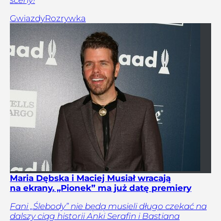
Gwiazdy
Rozrywka
Maria Dębska i Maciej Musiał wracają
na ekrany. „Pionek” ma już datę premiery
Fani „Ślebody” nie będą musieli długo czekać na
dalszy ciąg historii Anki Serafin i Bastiana