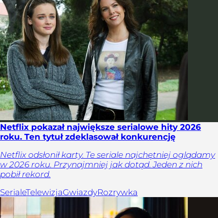
Netflix pokazał największe serialowe hity 2026
roku. Ten tytuł zdeklasował konkurencję
Netflix odsłonił karty. Te seriale najchętniej oglądamy
w 2026 roku. Przynajmniej jak dotąd. Jeden z nich
pobił rekord.
Seriale
Telewizja
Gwiazdy
Rozrywka