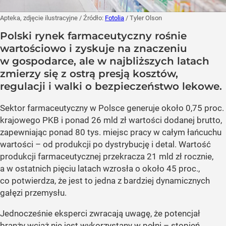
Apteka, zdjęcie ilustracyjne
/ Źródło:
Fotolia
/
Tyler Olson
Polski rynek farmaceutyczny rośnie
wartościowo i zyskuje na znaczeniu
w gospodarce, ale w najbliższych latach
zmierzy się z ostrą presją kosztów,
regulacji i walki o bezpieczeństwo lekowe.
Sektor farmaceutyczny w Polsce generuje około 0,75 proc.
krajowego PKB i ponad 26 mld zł wartości dodanej brutto,
zapewniając ponad 80 tys. miejsc pracy w całym łańcuchu
wartości – od produkcji po dystrybucję i detal. Wartość
produkcji farmaceutycznej przekracza 21 mld zł rocznie,
a w ostatnich pięciu latach wzrosła o około 45 proc.,
co potwierdza, że jest to jedna z bardziej dynamicznych
gałęzi przemysłu.
Jednocześnie eksperci zwracają uwagę, że potencjał
branży wciąż nie jest wykorzystany w pełni – stopień