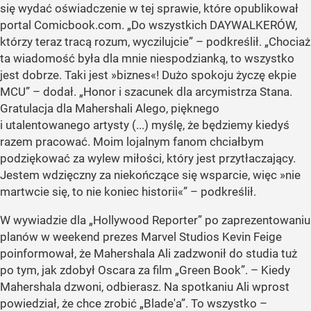
się wydać oświadczenie w tej sprawie, które opublikował
portal Comicbook.com.
„Do wszystkich DAYWALKERÓW,
którzy teraz tracą rozum, wyczilujcie”
– podkreślił.
„Chociaż
ta wiadomość była dla mnie niespodzianką, to wszystko
jest dobrze. Taki jest »biznes«! Dużo spokoju życzę ekpie
MCU”
– dodał.
„Honor i szacunek dla arcymistrza Stana.
Gratulacja dla Mahershali Alego, pięknego
i utalentowanego artysty (...) myślę, że będziemy kiedyś
razem pracować. Moim lojalnym fanom chciałbym
podziękować za wylew miłości, który jest przytłaczający.
Jestem wdzięczny za niekończące się wsparcie, więc »nie
martwcie się, to nie koniec historii«”
– podkreślił.
W wywiadzie dla
„Hollywood Reporter”
po zaprezentowaniu
planów w weekend prezes Marvel Studios Kevin Feige
poinformował, że Mahershala Ali zadzwonił do studia tuż
po tym, jak zdobył Oscara za film
„Green Book”
. – Kiedy
Mahershala dzwoni, odbierasz. Na spotkaniu Ali wprost
powiedział, że chce zrobić
„Blade'a”
. To wszystko –