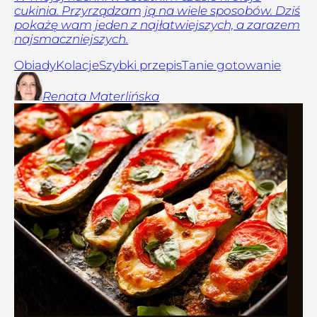
cukinia. Przyrządzam ją na wiele sposobów. Dziś
pokażę wam jeden z najłatwiejszych, a zarazem
najsmaczniejszych.
Obiady
Kolacje
Szybki przepis
Tanie gotowanie
Renata
Materlińska