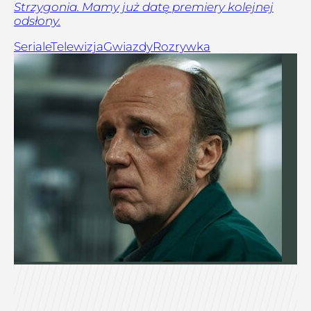
Strzygonia. Mamy już datę premiery kolejnej
odsłony.
Seriale
Telewizja
Gwiazdy
Rozrywka