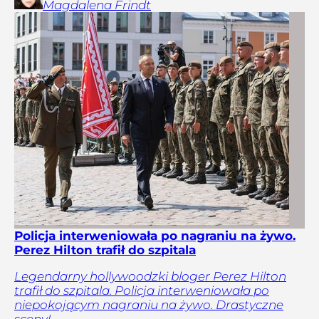
Magdalena
Frindt
Policja interweniowała po nagraniu na żywo.
Perez Hilton trafił do szpitala
Legendarny hollywoodzki bloger Perez Hilton
trafił do szpitala. Policja interweniowała po
niepokojącym nagraniu na żywo. Drastyczne
sceny!