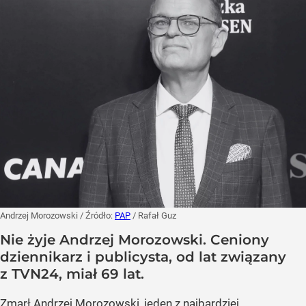
Andrzej Morozowski
/ Źródło:
PAP
/
Rafał Guz
Nie żyje Andrzej Morozowski. Ceniony
dziennikarz i publicysta, od lat związany
z TVN24, miał 69 lat.
Zmarł
Andrzej Morozowski
, jeden z najbardziej